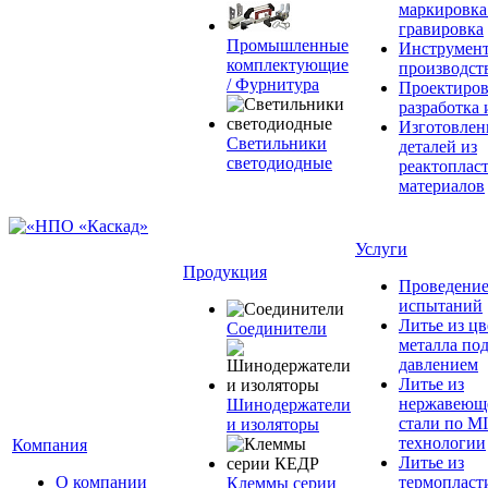
маркировка
гравировка
Промышленные
Инструмент
комплектующие
производст
/ Фурнитура
Проектиров
разработка 
Изготовлен
Светильники
деталей из
светодиодные
реактоплас
материалов
Услуги
Продукция
Проведени
испытаний
Литье из ц
Соединители
металла по
давлением
Литье из
нержавеющ
Шинодержатели
стали по M
и изоляторы
технологии
Компания
Литье из
О компании
термопласт
Клеммы серии