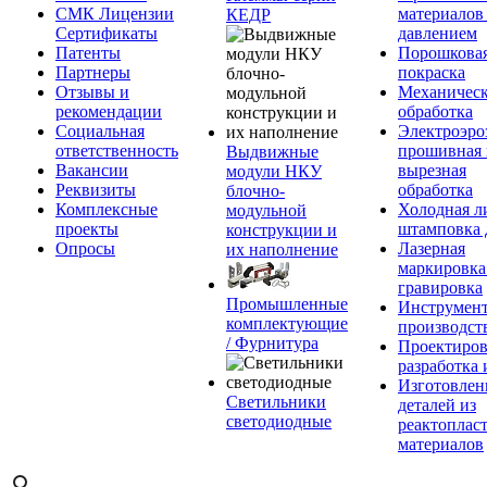
СМК Лицензии
материалов
КЕДР
Сертификаты
давлением
Патенты
Порошкова
Партнеры
покраска
Отзывы и
Механическ
рекомендации
обработка
Социальная
Электроэро
ответственность
прошивная 
Выдвижные
Вакансии
вырезная
модули НКУ
Реквизиты
обработка
блочно-
Комплексные
Холодная л
модульной
проекты
штамповка 
конструкции и
Опросы
Лазерная
их наполнение
маркировка
гравировка
Промышленные
Инструмент
комплектующие
производст
/ Фурнитура
Проектиров
разработка 
Изготовлен
Светильники
деталей из
светодиодные
реактоплас
материалов