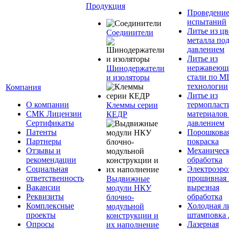
Продукция
Проведени
испытаний
Литье из ц
Соединители
металла по
давлением
Литье из
нержавеющ
Шинодержатели
стали по M
и изоляторы
технологии
Компания
Литье из
О компании
термопласт
Клеммы серии
СМК Лицензии
материалов
КЕДР
Сертификаты
давлением
Патенты
Порошкова
Партнеры
покраска
Отзывы и
Механическ
рекомендации
обработка
Социальная
Электроэро
ответственность
прошивная 
Выдвижные
Вакансии
вырезная
модули НКУ
Реквизиты
обработка
блочно-
Комплексные
Холодная л
модульной
проекты
штамповка 
конструкции и
Опросы
Лазерная
их наполнение