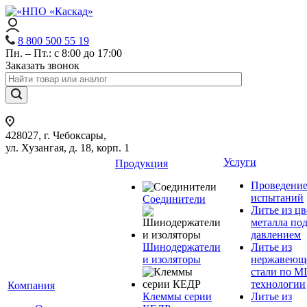
8 800 500 55 19
Пн. – Пт.: с 8:00 до 17:00
Заказать звонок
428027, г. Чебоксары,
ул. Хузангая, д. 18, корп. 1
Услуги
Продукция
Проведени
испытаний
Соединители
Литье из ц
металла по
давлением
Шинодержатели
Литье из
и изоляторы
нержавеющ
стали по M
технологии
Компания
Клеммы серии
Литье из