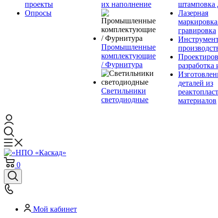
проекты
их наполнение
штамповка 
Опросы
Лазерная
маркировка
гравировка
Инструмент
Промышленные
производст
комплектующие
Проектиров
/ Фурнитура
разработка 
Изготовлен
деталей из
Светильники
реактоплас
светодиодные
материалов
0
Мой кабинет