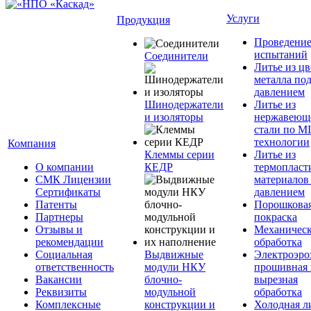
Услуги
Продукция
Проведени
испытаний
Соединители
Литье из ц
металла по
давлением
Шинодержатели
Литье из
и изоляторы
нержавеющ
стали по M
технологии
Компания
Клеммы серии
Литье из
О компании
КЕДР
термопласт
СМК Лицензии
материалов
Сертификаты
давлением
Патенты
Порошкова
Партнеры
покраска
Отзывы и
Механическ
рекомендации
обработка
Социальная
Выдвижные
Электроэро
ответственность
модули НКУ
прошивная 
Вакансии
блочно-
вырезная
Реквизиты
модульной
обработка
Комплексные
конструкции и
Холодная л