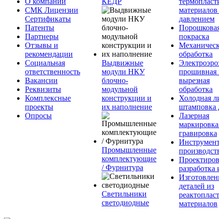
О компании
КЕДР
термопласт
СМК Лицензии
материалов
Сертификаты
давлением
Патенты
Порошкова
Партнеры
покраска
Отзывы и
Механическ
рекомендации
обработка
Социальная
Выдвижные
Электроэро
ответственность
модули НКУ
прошивная 
Вакансии
блочно-
вырезная
Реквизиты
модульной
обработка
Комплексные
конструкции и
Холодная л
проекты
их наполнение
штамповка 
Опросы
Лазерная
маркировка
гравировка
Инструмент
Промышленные
производст
комплектующие
Проектиров
/ Фурнитура
разработка 
Изготовлен
деталей из
Светильники
реактоплас
светодиодные
материалов