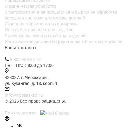
Порошковая покраска
Механическая обработка
Электроэрозионная прошивная и вырезная обработка
Холодная листовая штамповка деталей
Лазерная маркировка и гравировка
Инструментальное производство
Проектирование и разработка изделий
Изготовление деталей из реактопластичных материалов
Наши контакты
8 800 500 55 19
Пн. – Пт.: с 8:00 до 17:00
428027, г. Чебоксары,
ул. Хузангая, д. 18, корп. 1
info@npokaskad.ru
© 2026 Все права защищены.
При поддержке