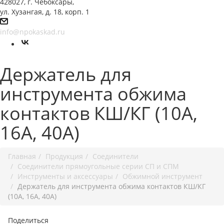
428027, г. Чебоксары,
ул. Хузангая, д. 18, корп. 1
info@npokaskad.ru
Держатель для
инструмента обжима
контактов КШ/КГ (10А,
16А, 40А)
Главная
Продукция
Соединители
Соединители прямоугольные серии СП и СПМ
Инструменты и аксессуары
Обжимной инструмент
Держатель для инструмента обжима контактов КШ/КГ
(10А, 16А, 40А)
Поделиться