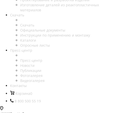
Изготовление деталей из реактопластичных
материалов
Скачать
Скачать
Официальные документы
Инструкции по применению и монтажу
Каталоги
Опросные листы
Пресс-центр
Пресс-центр
Новости
Публикации
Фотогалерея
Видеогалерея
Контакты
Корзина
0
8 800 500 55 19