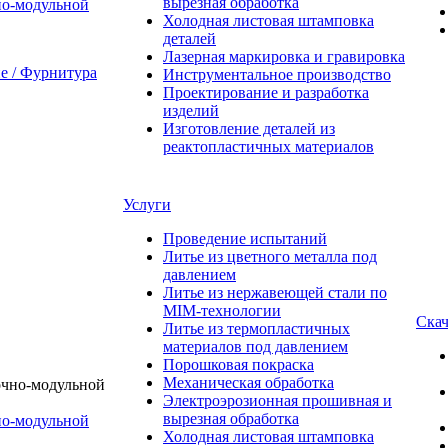
вырезная обработка
о-модульной
Холодная листовая штамповка
деталей
Лазерная маркировка и гравировка
 / Фурнитура
Инструментальное производство
Проектирование и разработка
изделий
Изготовление деталей из
реактопластичных материалов
Услуги
Проведение испытаний
Литье из цветного металла под
давлением
Литье из нержавеющей стали по
MIM-технологии
Скач
Литье из термопластичных
материалов под давлением
Порошковая покраска
Механическая обработка
Электроэрозионная прошивная и
вырезная обработка
о-модульной
Холодная листовая штамповка