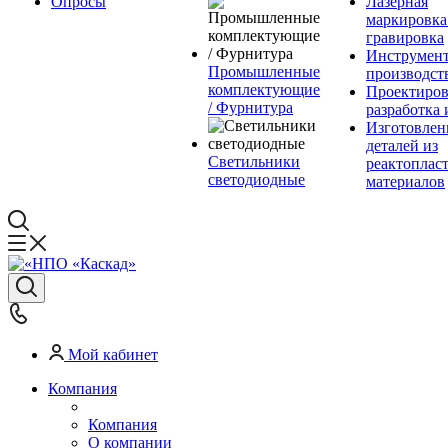
Опросы
Лазерная
маркировка
гравировка
Инструмент
Промышленные
производст
комплектующие
Проектиров
/ Фурнитура
разработка 
Изготовлен
деталей из
Светильники
реактоплас
светодиодные
материалов
Мой кабинет
Компания
Компания
О компании