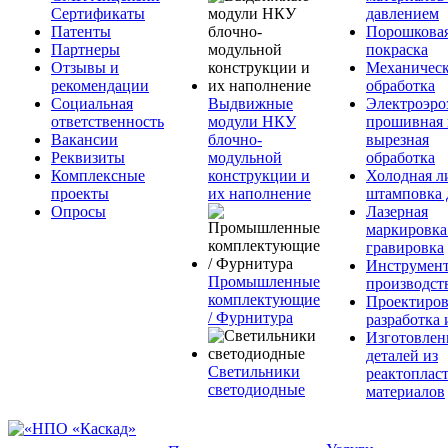
Сертификаты
давлением
Патенты
Порошкова
Партнеры
покраска
Отзывы и
Механическ
рекомендации
обработка
Социальная
Выдвижные
Электроэро
ответственность
модули НКУ
прошивная 
Вакансии
блочно-
вырезная
Реквизиты
модульной
обработка
Комплексные
конструкции и
Холодная л
проекты
их наполнение
штамповка 
Опросы
Лазерная
маркировка
гравировка
Инструмент
Промышленные
производст
комплектующие
Проектиров
/ Фурнитура
разработка 
Изготовлен
деталей из
Светильники
реактоплас
светодиодные
материалов