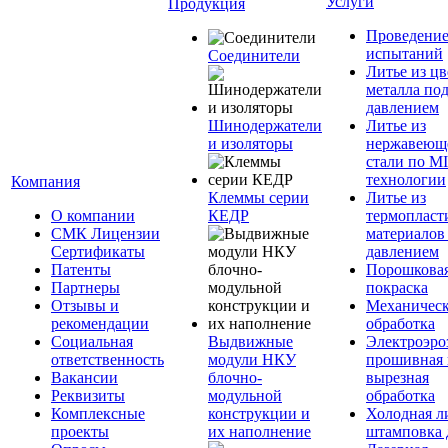
Услуги
Продукция
Проведени
испытаний
Соединители
Литье из ц
металла по
давлением
Шинодержатели
Литье из
и изоляторы
нержавеющ
стали по M
технологии
Компания
Клеммы серии
Литье из
О компании
КЕДР
термопласт
СМК Лицензии
материалов
Сертификаты
давлением
Патенты
Порошкова
Партнеры
покраска
Отзывы и
Механическ
рекомендации
обработка
Социальная
Выдвижные
Электроэро
ответственность
модули НКУ
прошивная 
Вакансии
блочно-
вырезная
Реквизиты
модульной
обработка
Комплексные
конструкции и
Холодная л
проекты
их наполнение
штамповка 