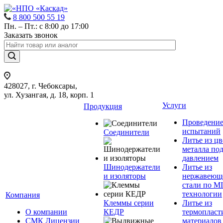
8 800 500 55 19
Пн. – Пт.: с 8:00 до 17:00
Заказать звонок
428027, г. Чебоксары,
ул. Хузангая, д. 18, корп. 1
Услуги
Продукция
Проведени
испытаний
Соединители
Литье из ц
металла по
давлением
Шинодержатели
Литье из
и изоляторы
нержавеющ
стали по M
технологии
Компания
Клеммы серии
Литье из
О компании
КЕДР
термопласт
СМК Лицензии
материалов