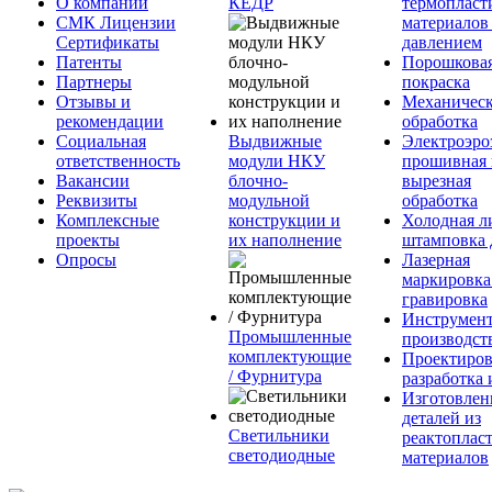
О компании
КЕДР
термопласт
СМК Лицензии
материалов
Сертификаты
давлением
Патенты
Порошкова
Партнеры
покраска
Отзывы и
Механическ
рекомендации
обработка
Социальная
Выдвижные
Электроэро
ответственность
модули НКУ
прошивная 
Вакансии
блочно-
вырезная
Реквизиты
модульной
обработка
Комплексные
конструкции и
Холодная л
проекты
их наполнение
штамповка 
Опросы
Лазерная
маркировка
гравировка
Инструмент
Промышленные
производст
комплектующие
Проектиров
/ Фурнитура
разработка 
Изготовлен
деталей из
Светильники
реактоплас
светодиодные
материалов