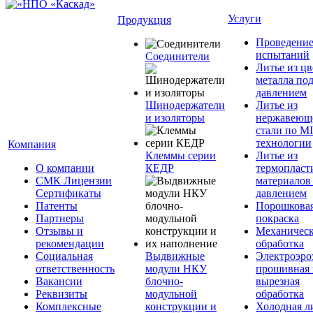
Услуги
Продукция
Проведени
испытаний
Соединители
Литье из ц
металла по
давлением
Шинодержатели
Литье из
и изоляторы
нержавеющ
стали по M
технологии
Компания
Клеммы серии
Литье из
О компании
КЕДР
термопласт
СМК Лицензии
материалов
Сертификаты
давлением
Патенты
Порошкова
Партнеры
покраска
Отзывы и
Механическ
рекомендации
обработка
Социальная
Выдвижные
Электроэро
ответственность
модули НКУ
прошивная 
Вакансии
блочно-
вырезная
Реквизиты
модульной
обработка
Комплексные
конструкции и
Холодная л