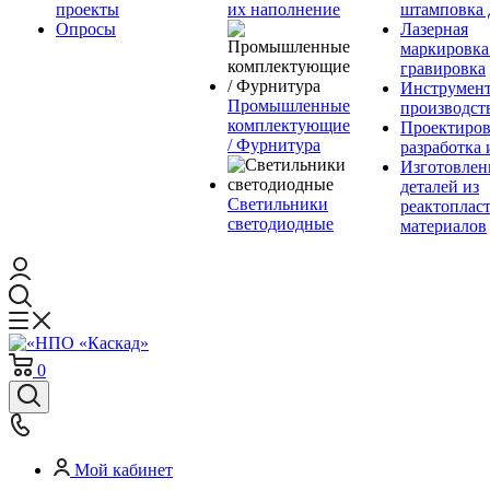
проекты
их наполнение
штамповка 
Опросы
Лазерная
маркировка
гравировка
Инструмент
Промышленные
производст
комплектующие
Проектиров
/ Фурнитура
разработка 
Изготовлен
деталей из
Светильники
реактоплас
светодиодные
материалов
0
Мой кабинет