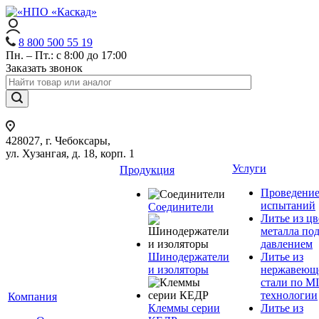
8 800 500 55 19
Пн. – Пт.: с 8:00 до 17:00
Заказать звонок
428027, г. Чебоксары,
ул. Хузангая, д. 18, корп. 1
Услуги
Продукция
Проведени
испытаний
Соединители
Литье из ц
металла по
давлением
Шинодержатели
Литье из
и изоляторы
нержавеющ
стали по M
технологии
Компания
Клеммы серии
Литье из