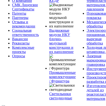
О компании
КЕДР
термопласт
СМК Лицензии
материалов
Сертификаты
давлением
Патенты
Порошкова
Партнеры
покраска
Отзывы и
Механическ
рекомендации
обработка
Социальная
Выдвижные
Электроэро
ответственность
модули НКУ
прошивная 
Вакансии
блочно-
вырезная
Реквизиты
модульной
обработка
Комплексные
конструкции и
Холодная л
проекты
их наполнение
штамповка 
Опросы
Лазерная
маркировка
гравировка
Инструмент
Промышленные
производст
комплектующие
Проектиров
/ Фурнитура
разработка 
Изготовлен
деталей из
Светильники
реактоплас
светодиодные
материалов