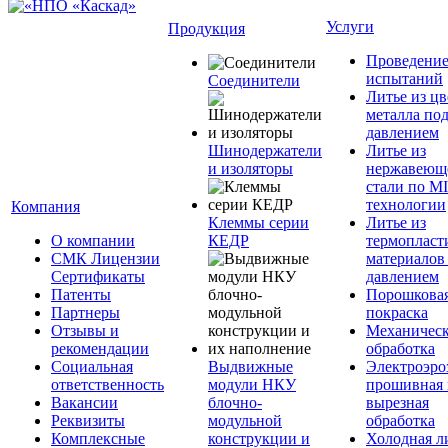
Услуги
Продукция
Проведени
испытаний
Соединители
Литье из ц
металла по
давлением
Шинодержатели
Литье из
и изоляторы
нержавеющ
стали по M
технологии
Компания
Клеммы серии
Литье из
О компании
КЕДР
термопласт
СМК Лицензии
материалов
Сертификаты
давлением
Патенты
Порошкова
Партнеры
покраска
Отзывы и
Механическ
рекомендации
обработка
Социальная
Выдвижные
Электроэро
ответственность
модули НКУ
прошивная 
Вакансии
блочно-
вырезная
Реквизиты
модульной
обработка
Комплексные
конструкции и
Холодная л