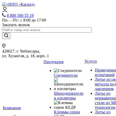
8 800 500 55 19
Пн. – Пт.: с 8:00 до 17:00
Заказать звонок
428027, г. Чебоксары,
ул. Хузангая, д. 18, корп. 1
Услуги
Продукция
Проведени
испытаний
Соединители
Литье из ц
металла по
давлением
Шинодержатели
Литье из
и изоляторы
нержавеющ
стали по M
технологии
Компания
Клеммы серии
Литье из