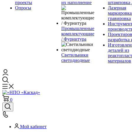
проекты
их наполнение
штамповка 
Опросы
Лазерная
маркировка
гравировка
Инструмент
Промышленные
производст
комплектующие
Проектиров
/ Фурнитура
разработка 
Изготовлен
деталей из
Светильники
реактоплас
светодиодные
материалов
0
Мой кабинет