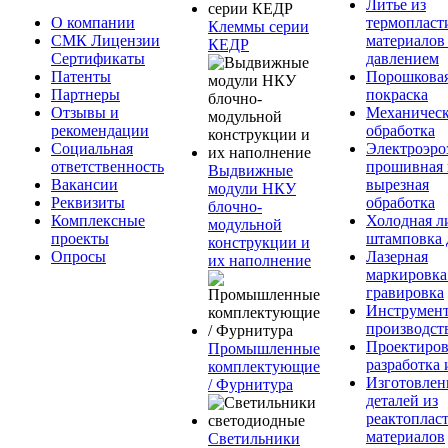
Литье из
О компании
термопласт
Клеммы серии
СМК Лицензии
материалов
КЕДР
Сертификаты
давлением
Патенты
Порошкова
Партнеры
покраска
Отзывы и
Механическ
рекомендации
обработка
Социальная
Электроэро
ответственность
прошивная 
Выдвижные
Вакансии
вырезная
модули НКУ
Реквизиты
обработка
блочно-
Комплексные
Холодная л
модульной
проекты
штамповка 
конструкции и
Опросы
Лазерная
их наполнение
маркировка
гравировка
Инструмент
производст
Проектиров
Промышленные
разработка 
комплектующие
Изготовлен
/ Фурнитура
деталей из
реактоплас
материалов
Светильники