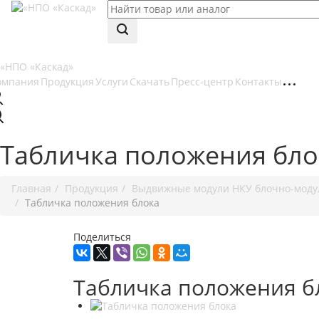
омпания
Продукция
Услуги
Скачать
Пресс-центр
Контакты
Табличка положения бло
Главная
Продукция
Выдвижные модули НКУ блочно-модул
Табличка положения блока
Поделиться
Табличка положения б