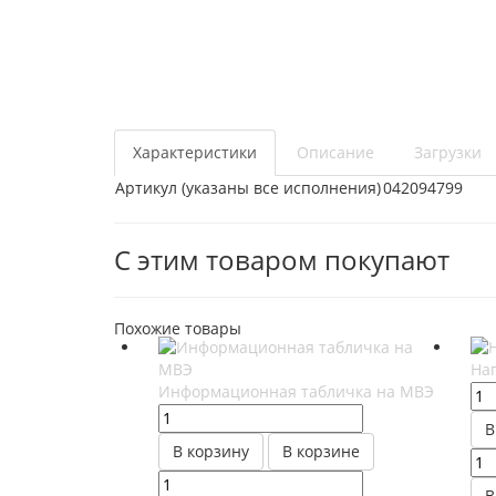
Характеристики
Описание
Загрузки
Артикул (указаны все исполнения)
042094799
С этим товаром покупают
Похожие товары
На
Информационная табличка на МВЭ
В
В корзину
В корзине
В