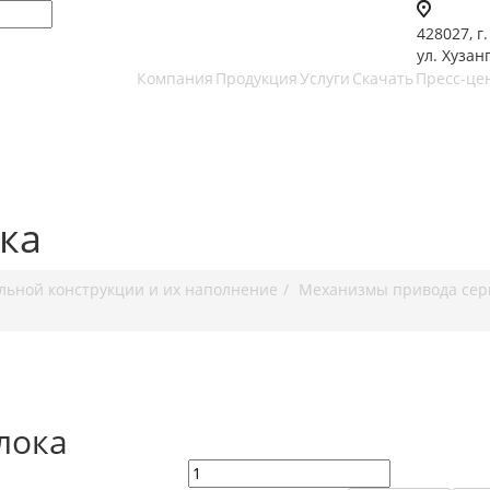
428027, г
ул. Хузанг
Компания
Продукция
Услуги
Скачать
Пресс-це
ка
ьной конструкции и их наполнение
Механизмы привода сер
лока