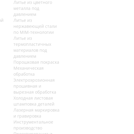
Литье из цветного
металла под
давлением
ой
Литье из
нержавеющей стали
по MIM-технологии
Литье из
термопластичных
материалов под
давлением
Порошковая покраска
Механическая
обработка
Электроэрозионная
прошивная и
вырезная обработка
Холодная листовая
штамповка деталей
Лазерная маркировка
и гравировка
Инструментальное
производство
Проектирование и