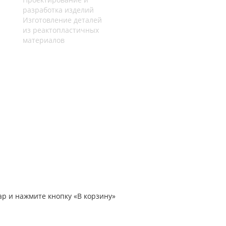
разработка изделий
Изготовление деталей
из реактопластичных
материалов
ар и нажмите кнопку «В корзину»