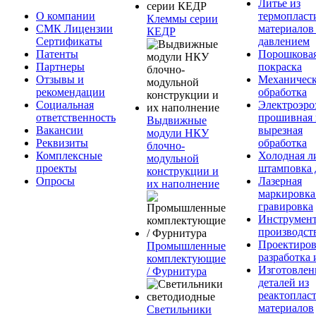
Литье из
О компании
термопласт
Клеммы серии
СМК Лицензии
материалов
КЕДР
Сертификаты
давлением
Патенты
Порошкова
Партнеры
покраска
Отзывы и
Механическ
рекомендации
обработка
Социальная
Электроэро
ответственность
прошивная 
Выдвижные
Вакансии
вырезная
модули НКУ
Реквизиты
обработка
блочно-
Комплексные
Холодная л
модульной
проекты
штамповка 
конструкции и
Опросы
Лазерная
их наполнение
маркировка
гравировка
Инструмент
производст
Проектиров
Промышленные
разработка 
комплектующие
Изготовлен
/ Фурнитура
деталей из
реактоплас
материалов
Светильники