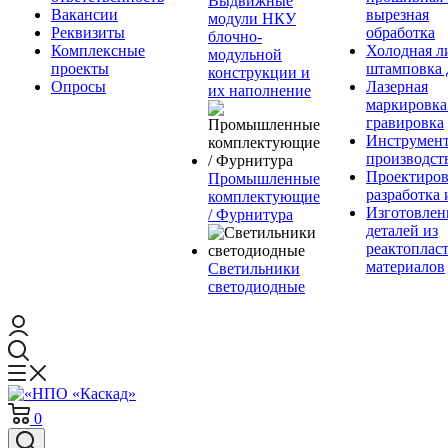
Выдвижные
Вакансии
вырезная
модули НКУ
Реквизиты
обработка
блочно-
Комплексные
Холодная л
модульной
проекты
штамповка 
конструкции и
Опросы
Лазерная
их наполнение
маркировка
гравировка
Инструмент
производст
Проектиров
Промышленные
разработка 
комплектующие
Изготовлен
/ Фурнитура
деталей из
реактоплас
материалов
Светильники
светодиодные
0