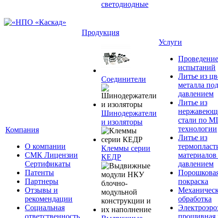
светодиодные
Продукция
Услуги
Проведени
испытаний
Литье из ц
Соединители
металла по
давлением
Литье из
нержавеющ
Шинодержатели
стали по M
и изоляторы
технологии
Компания
Литье из
О компании
термопласт
Клеммы серии
СМК Лицензии
материалов
КЕДР
Сертификаты
давлением
Патенты
Порошкова
Партнеры
покраска
Отзывы и
Механическ
рекомендации
обработка
Социальная
Электроэро
ответственность
прошивная 