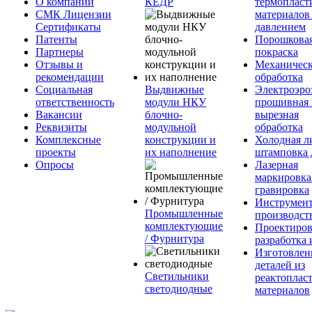
О компании
КЕДР
термопласт
СМК Лицензии
материалов
Сертификаты
давлением
Патенты
Порошкова
Партнеры
покраска
Отзывы и
Механическ
рекомендации
обработка
Социальная
Выдвижные
Электроэро
ответственность
модули НКУ
прошивная 
Вакансии
блочно-
вырезная
Реквизиты
модульной
обработка
Комплексные
конструкции и
Холодная л
проекты
их наполнение
штамповка 
Опросы
Лазерная
маркировка
гравировка
Инструмент
Промышленные
производст
комплектующие
Проектиров
/ Фурнитура
разработка 
Изготовлен
деталей из
Светильники
реактоплас
светодиодные
материалов