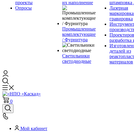
проекты
их наполнение
штамповка 
Опросы
Лазерная
маркировка
гравировка
Инструмент
Промышленные
производст
комплектующие
Проектиров
/ Фурнитура
разработка 
Изготовлен
деталей из
Светильники
реактоплас
светодиодные
материалов
0
Мой кабинет