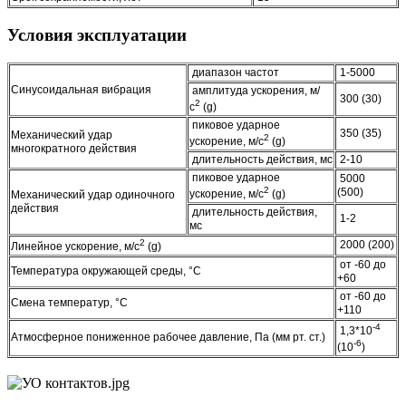
Условия эксплуатации
диапазон частот
1-5000
Синусоидальная вибрация
амплитуда ускорения, м/
300 (30)
2
с
(g)
пиковое ударное
350 (35)
Механический удар
2
ускорение, м/с
(g)
многократного действия
длительность действия, мс
2-10
пиковое ударное
5000
2
(500)
ускорение, м/с
(g)
Механический удар одиночного
действия
длительность действия,
1-2
мс
2
2000 (200)
Линейное ускорение, м/с
(g)
от -60 до
Температура окружающей среды, °C
+60
от -60 до
Смена температур, °C
+110
-4
1,3*10
Атмосферное пониженное рабочее давление, Па (мм рт. ст.)
-6
(10
)