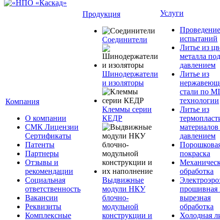
Услуги
Продукция
Проведени
испытаний
Соединители
Литье из ц
металла по
давлением
Шинодержатели
Литье из
и изоляторы
нержавеющ
стали по M
технологии
Компания
Клеммы серии
Литье из
О компании
КЕДР
термопласт
СМК Лицензии
материалов
Сертификаты
давлением
Патенты
Порошкова
Партнеры
покраска
Отзывы и
Механическ
рекомендации
обработка
Социальная
Выдвижные
Электроэро
ответственность
модули НКУ
прошивная 
Вакансии
блочно-
вырезная
Реквизиты
модульной
обработка
Комплексные
конструкции и
Холодная л