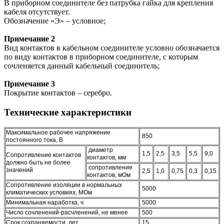
В приборном соединителе без патрубка гайка для крепления
кабеля отсутствует.
Обозначение «Э» – условное;
Примечание 2
Вид контактов в кабельном соединителе условно обозначается
по виду контактов в приборном соединителе, с которым
сочленяется данный кабельный соединитель;
Примечание 3
Покрытие контактов – серебро.
Технические характеристики
Максимальное рабочее напряжение
850
постоянного тока, В
диаметр
1,5
2,5
3,5
5,5
9,0
Сопротивление контактов
контактов, мм
должно быть не более
сопротивление
значений
2,5
1,0
0,75
0,3
0,15
контактов, мОм
Сопротивление изоляции в нормальных
5000
климатических условиях, МОм
Минимальная наработка, ч
5000
Число сочленений-расчленений, не менее
500
Срок сохраняемости, лет
15