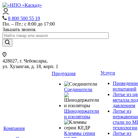
8 800 500 55 19
Пн. – Пт.: с 8:00 до 17:00
Заказать звонок
428027, г. Чебоксары,
ул. Хузангая, д. 18, корп. 1
Услуги
Продукция
Проведени
испытаний
Соединители
Литье из ц
металла по
давлением
Шинодержатели
Литье из
и изоляторы
нержавеющ
стали по M
технологии
Компания
Клеммы серии
Литье из