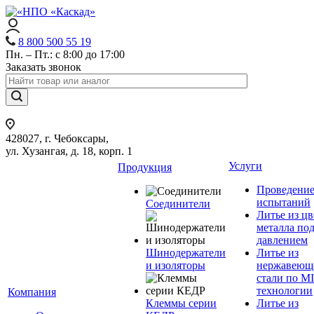
8 800 500 55 19
Пн. – Пт.: с 8:00 до 17:00
Заказать звонок
428027, г. Чебоксары,
ул. Хузангая, д. 18, корп. 1
Услуги
Продукция
Проведени
испытаний
Соединители
Литье из ц
металла по
давлением
Шинодержатели
Литье из
и изоляторы
нержавеющ
стали по M
технологии
Компания
Клеммы серии
Литье из