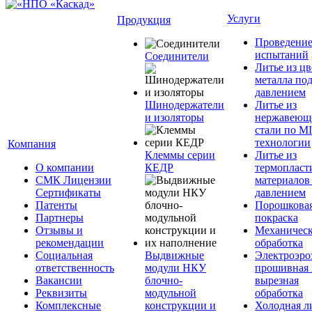
Услуги
Продукция
Проведени
испытаний
Соединители
Литье из ц
металла по
давлением
Шинодержатели
Литье из
и изоляторы
нержавеющ
стали по M
технологии
Компания
Клеммы серии
Литье из
О компании
КЕДР
термопласт
СМК Лицензии
материалов
Сертификаты
давлением
Патенты
Порошкова
Партнеры
покраска
Отзывы и
Механическ
рекомендации
обработка
Социальная
Выдвижные
Электроэро
ответственность
модули НКУ
прошивная 
Вакансии
блочно-
вырезная
Реквизиты
модульной
обработка
Комплексные
конструкции и
Холодная л