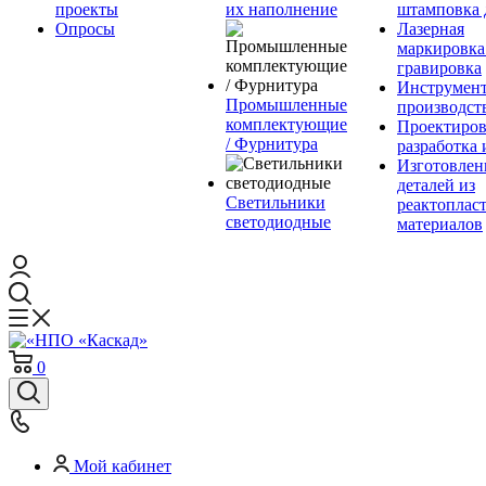
проекты
их наполнение
штамповка 
Опросы
Лазерная
маркировка
гравировка
Инструмент
Промышленные
производст
комплектующие
Проектиров
/ Фурнитура
разработка 
Изготовлен
деталей из
Светильники
реактоплас
светодиодные
материалов
0
Мой кабинет