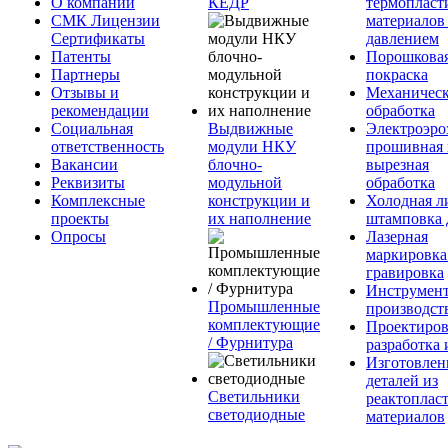
О компании
КЕДР
термопласт
СМК Лицензии
материалов
Сертификаты
давлением
Патенты
Порошкова
Партнеры
покраска
Отзывы и
Механическ
рекомендации
обработка
Социальная
Выдвижные
Электроэро
ответственность
модули НКУ
прошивная 
Вакансии
блочно-
вырезная
Реквизиты
модульной
обработка
Комплексные
конструкции и
Холодная л
проекты
их наполнение
штамповка 
Опросы
Лазерная
маркировка
гравировка
Инструмент
Промышленные
производст
комплектующие
Проектиров
/ Фурнитура
разработка 
Изготовлен
деталей из
Светильники
реактоплас
светодиодные
материалов