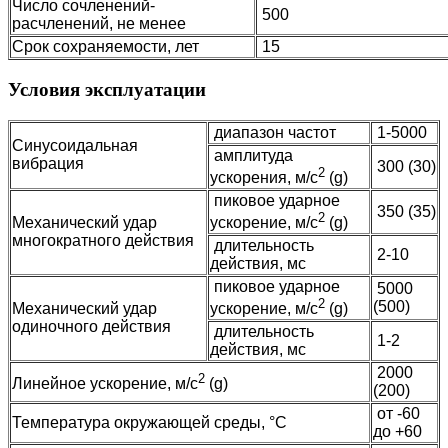
Число сочленений-
500
расчленений, не менее
Срок сохраняемости, лет
15
Условия эксплуатации
диапазон частот
1-5000
Синусоидальная
амплитуда
вибрация
300 (30)
2
ускорения, м/с
(g)
пиковое ударное
350 (35)
2
Механический удар
ускорение, м/с
(g)
многократного действия
длительность
2-10
действия, мс
пиковое ударное
5000
2
(500)
Механический удар
ускорение, м/с
(g)
одиночного действия
длительность
1-2
действия, мс
2000
2
Линейное ускорение, м/с
(g)
(200)
от -60
Температура окружающей среды, °C
до +60