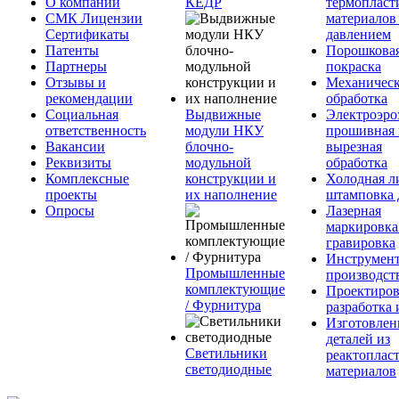
О компании
КЕДР
термопласт
СМК Лицензии
материалов
Сертификаты
давлением
Патенты
Порошкова
Партнеры
покраска
Отзывы и
Механическ
рекомендации
обработка
Социальная
Выдвижные
Электроэро
ответственность
модули НКУ
прошивная 
Вакансии
блочно-
вырезная
Реквизиты
модульной
обработка
Комплексные
конструкции и
Холодная л
проекты
их наполнение
штамповка 
Опросы
Лазерная
маркировка
гравировка
Инструмент
Промышленные
производст
комплектующие
Проектиров
/ Фурнитура
разработка 
Изготовлен
деталей из
Светильники
реактоплас
светодиодные
материалов