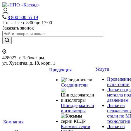
8 800 500 55 19
Пн. – Пт.: с 8:00 до 17:00
Заказать звонок
428027, г. Чебоксары,
ул. Хузангая, д. 18, корп. 1
Услуги
Продукция
Проведени
испытаний
Соединители
Литье из ц
металла по
давлением
Шинодержатели
Литье из
и изоляторы
нержавеющ
стали по M
технологии
Компания
Клеммы серии
Литье из