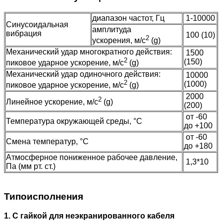
диапазон частот, Гц
1-10000
Синусоидальная
амплитуда
вибрация
100 (10)
2
ускорения, м/с
(g)
Механический удар многократного действия:
1500
2
(150)
пиковое ударное ускорение, м/с
(g)
Механический удар одиночного действия:
10000
2
(1000)
пиковое ударное ускорение, м/с
(g)
2000
2
Линейное ускорение, м/с
(g)
(200)
от -60
Температура окружающей среды, °C
до +100
от -60
Смена температур, °C
до +180
Атмосферное пониженное рабочее давление,
1,3*10
Па (мм рт. ст.)
Типоисполнения
1. С гайкой для неэкранированного кабеля