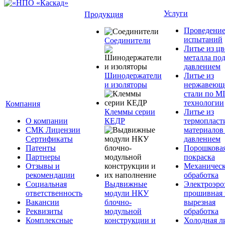
Услуги
Продукция
Проведени
испытаний
Соединители
Литье из ц
металла по
давлением
Шинодержатели
Литье из
и изоляторы
нержавеющ
стали по M
технологии
Компания
Клеммы серии
Литье из
О компании
КЕДР
термопласт
СМК Лицензии
материалов
Сертификаты
давлением
Патенты
Порошкова
Партнеры
покраска
Отзывы и
Механическ
рекомендации
обработка
Социальная
Выдвижные
Электроэро
ответственность
модули НКУ
прошивная 
Вакансии
блочно-
вырезная
Реквизиты
модульной
обработка
Комплексные
конструкции и
Холодная л