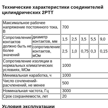
Технические характеристики соединителей
цилиндрических 2РТТ
Максимальное рабочее
напряжение постоянного тока,
700
В
диаметр
Сопротивление
1,5
2,5
3,5
5,5
9,0
контактов, мм
контактов
должно быть не
сопротивление
более
контактов,
2,5
1,0
0,75
0,3
0,1
значений
мОм
Сопротивление изоляции в
нормальных климатических
1000
условиях, МОм
Минимальная наработка, ч
1000
Число сочленений-
500
расчленений, не менее
Номинальная частота, Гц
3000
Срок сохраняемости, лет
20
Условия эксплуатации