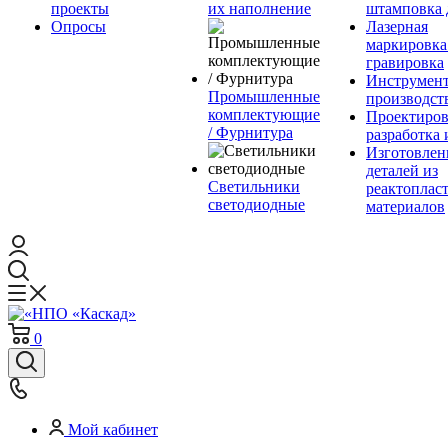
проекты
их наполнение
штамповка 
Опросы
Лазерная
маркировка
гравировка
Инструмент
Промышленные
производст
комплектующие
Проектиров
/ Фурнитура
разработка 
Изготовлен
деталей из
Светильники
реактоплас
светодиодные
материалов
0
Мой кабинет