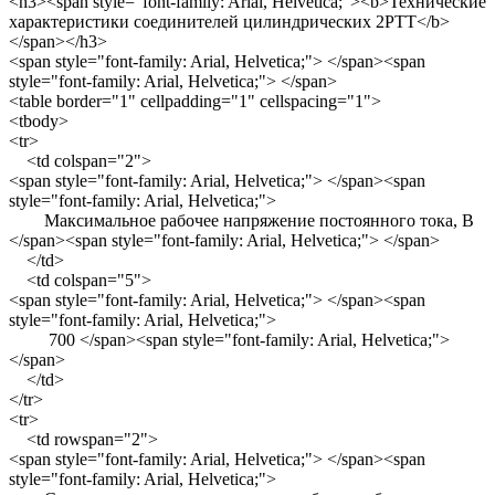
<h3><span style="font-family: Arial, Helvetica;"><b>Технические
характеристики соединителей цилиндрических 2РТТ</b>
</span></h3>
<span style="font-family: Arial, Helvetica;"> </span><span
style="font-family: Arial, Helvetica;"> </span>
<table border="1" cellpadding="1" cellspacing="1">
<tbody>
<tr>
<td colspan="2">
<span style="font-family: Arial, Helvetica;"> </span><span
style="font-family: Arial, Helvetica;">
Максимальное рабочее напряжение постоянного тока, В
</span><span style="font-family: Arial, Helvetica;"> </span>
</td>
<td colspan="5">
<span style="font-family: Arial, Helvetica;"> </span><span
style="font-family: Arial, Helvetica;">
700 </span><span style="font-family: Arial, Helvetica;">
</span>
</td>
</tr>
<tr>
<td rowspan="2">
<span style="font-family: Arial, Helvetica;"> </span><span
style="font-family: Arial, Helvetica;">