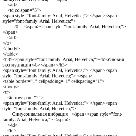
</td>
<td colspan="5">
<span style="font-family: Arial, Helvetica;"> </span><span
style="font-family: Arial, Helvetica;">
20 </span><span style="font-family: Arial, Helvetica;">
</span>
</td>
</tr>
</tbody>
</table>
<h3><span style="font-family: Arial, Helvetica;"><b>Условия
эксплуатации</b></span></h3>
<span style="font-family: Arial, Helvetica;"> </span><span
style="font-family: Arial, Helvetica;"> </span>
<table border="1" cellpadding="1" cellspacing="1">
<tbody>
<tr>
<td rowspan="2">
<span style="font-family: Arial, Helvetica;"> </span><span
style="font-family: Arial, Helvetica;">
Синусоидальная вибрация </span><span style="font-
family: Arial, Helvetica;"> </span>
</td>
<td>
<span style="font-family: Arial, Helvetica;"> </span><span