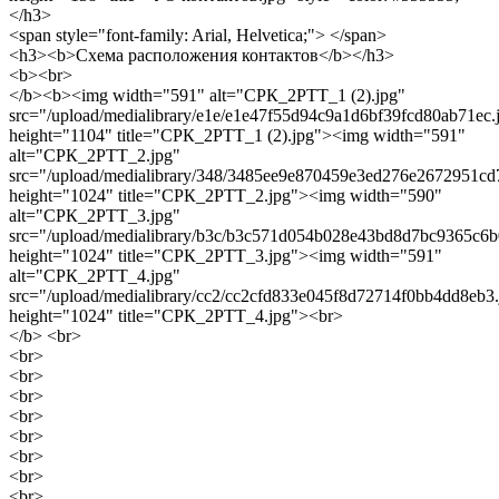
</h3>
<span style="font-family: Arial, Helvetica;"> </span>
<h3><b>Схема расположения контактов</b></h3>
<b><br>
</b><b><img width="591" alt="СРК_2РТТ_1 (2).jpg"
src="/upload/medialibrary/e1e/e1e47f55d94c9a1d6bf39fcd80ab71ec.
height="1104" title="СРК_2РТТ_1 (2).jpg"><img width="591"
alt="СРК_2РТТ_2.jpg"
src="/upload/medialibrary/348/3485ee9e870459e3ed276e2672951cd
height="1024" title="СРК_2РТТ_2.jpg"><img width="590"
alt="СРК_2РТТ_3.jpg"
src="/upload/medialibrary/b3c/b3c571d054b028e43bd8d7bc9365c6b
height="1024" title="СРК_2РТТ_3.jpg"><img width="591"
alt="СРК_2РТТ_4.jpg"
src="/upload/medialibrary/cc2/cc2cfd833e045f8d72714f0bb4dd8eb3.
height="1024" title="СРК_2РТТ_4.jpg"><br>
</b> <br>
<br>
<br>
<br>
<br>
<br>
<br>
<br>
<br>