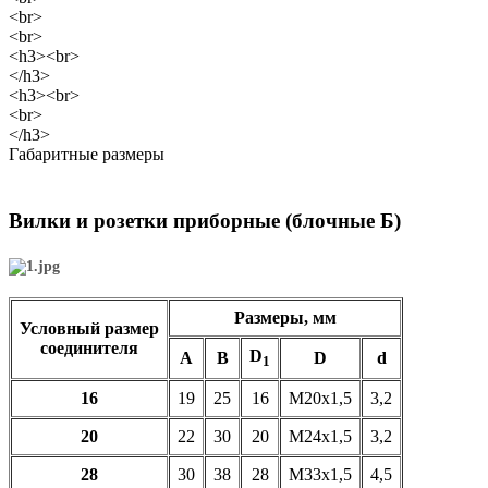
<br>
<br>
<h3><br>
</h3>
<h3><br>
<br>
</h3>
Габаритные размеры
Вилки и розетки приборные (блочные Б)
Размеры, мм
Условный размер
соединителя
D
A
B
D
d
1
16
19
25
16
М20х1,5
3,2
20
22
30
20
М24х1,5
3,2
28
30
38
28
М33х1,5
4,5