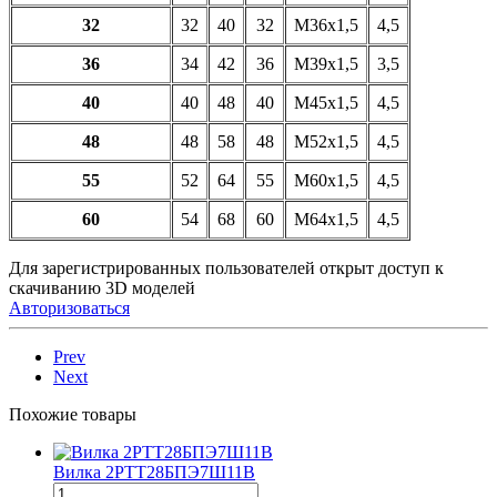
32
32
40
32
М36х1,5
4,5
36
34
42
36
М39х1,5
3,5
40
40
48
40
М45х1,5
4,5
48
48
58
48
М52х1,5
4,5
55
52
64
55
М60х1,5
4,5
60
54
68
60
М64х1,5
4,5
Для зарегистрированных пользователей открыт доступ к
скачиванию 3D моделей
Авторизоваться
Prev
Next
Похожие товары
Вилка 2РТТ28БПЭ7Ш11В