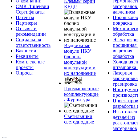
О компании
термопласт
Клеммы серии
СМК Лицензии
материалов
КЕДР
Сертификаты
давлением
Патенты
Порошкова
Партнеры
покраска
Отзывы и
Механическ
рекомендации
обработка
Социальная
Электроэро
ответственность
прошивная 
Выдвижные
Вакансии
вырезная
модули НКУ
Реквизиты
обработка
блочно-
Комплексные
Холодная л
модульной
проекты
штамповка 
конструкции и
Опросы
Лазерная
их наполнение
маркировка
гравировка
Промышленные
Инструмент
комплектующие
производст
/ Фурнитура
Проектиров
разработка 
Изготовлен
Светильники
деталей из
светодиодные
реактоплас
материалов