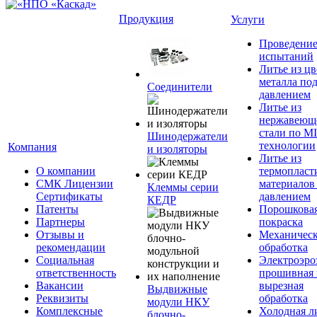
Продукция
Услуги
Проведени
испытаний
Литье из ц
металла по
Соединители
давлением
Литье из
нержавеющ
стали по M
Шинодержатели
технологии
Компания
и изоляторы
Литье из
О компании
термопласт
СМК Лицензии
материалов
Клеммы серии
Сертификаты
давлением
КЕДР
Патенты
Порошкова
Партнеры
покраска
Отзывы и
Механическ
рекомендации
обработка
Социальная
Электроэро
ответственность
прошивная 
Вакансии
вырезная
Выдвижные
Реквизиты
обработка
модули НКУ
Комплексные
Холодная л
блочно-