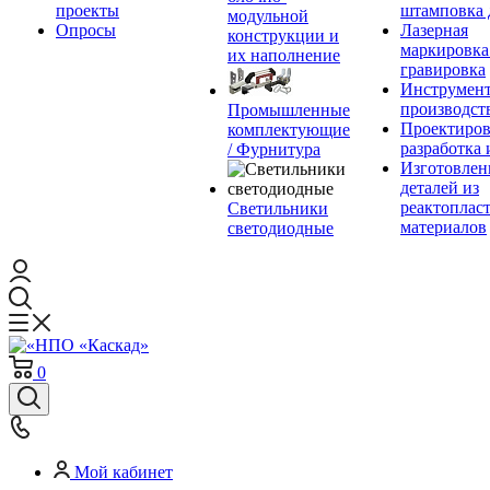
проекты
штамповка 
модульной
Опросы
Лазерная
конструкции и
маркировка
их наполнение
гравировка
Инструмент
производст
Промышленные
Проектиров
комплектующие
разработка 
/ Фурнитура
Изготовлен
деталей из
реактоплас
Светильники
материалов
светодиодные
0
Мой кабинет