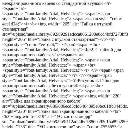
неэкранированного кабеля со стандартной втулкой </i>
</span><br>
<span style="font-family: Arial, Helvetica;"> </span><span
style="font-family: Arial, Helvetica;"> </span><span style="color:
#ee1d24;"><i><b><img width="205" alt="Гайка с втулкой
стандартная"
src="/upload/medialibrary/892/89291edcca8061200e0cd4bfd7273bf3
height="205" title="Гайка с втулкой стандартная"></b></i>
<span style="color: #ee1d24;"> </span></span><br>
<span style="font-family: Arial, Helvetica;"><b>2. С гайкой для
экранированного кабеля </b></span><br>
<span style="font-family: Arial, Helvetica;"> </span><span
style="font-family: Arial, Helvetica;"> </span><br>
<span style="font-family: Arial, Helvetica;"><i> </i></span><span
style="font-family: Arial, Helvetica;"><i> </i></span><span
style="font-family: Arial, Helvetica;"><i>Рисунок 2. Гайка для
экранированного кабеля без втулки</i></span><br>
<span style="font-family: Arial, Helvetica;"> </span><span
style="font-family: Arial, Helvetica;"> </span><img width="220"
alt="Гайка для экранированного кабеля"
src="/upload/medialibrary/686/686ecd5cfd6464895e0bc61ffc8445dc.
height="220" title="Гайка для экранированного кабеля"><br>
<h3><img width="819" alt="УО контактов.jpg"
src="/upload/medialibrary/9b9/9b9f112ad2d6e7886ba92c15a89b2803
height="138" title="УО контактов.jpg" style="color: #555555;">