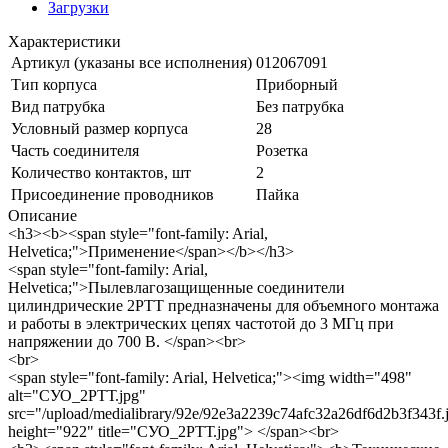
Загрузки
Характеристики
Артикул (указаны все исполнения)
012067091
Тип корпуса
Приборный
Вид патрубка
Без патрубка
Условный размер корпуса
28
Часть соединителя
Розетка
Количество контактов, шт
2
Присоединение проводников
Пайка
Описание
<h3><b><span style="font-family: Arial,
Helvetica;">Применение</span></b></h3>
<span style="font-family: Arial,
Helvetica;">Пылевлагозащищенные соединители
цилиндрические 2РТТ предназначены для объемного монтажа
и работы в электрических цепях частотой до 3 МГц при
напряжении до 700 В. </span><br>
<br>
<span style="font-family: Arial, Helvetica;"><img width="498"
alt="СУО_2РТТ.jpg"
src="/upload/medialibrary/92e/92e3a2239c74afc32a26df6d2b3f343f.
height="922" title="СУО_2РТТ.jpg"> </span><br>