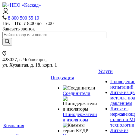
8 800 500 55 19
Пн. – Пт.: с 8:00 до 17:00
Заказать звонок
428027, г. Чебоксары,
ул. Хузангая, д. 18, корп. 1
Услуги
Продукция
Проведени
испытаний
Литье из ц
Соединители
металла по
давлением
Литье из
нержавеющ
Шинодержатели
стали по M
и изоляторы
технологии
Компания
Литье из