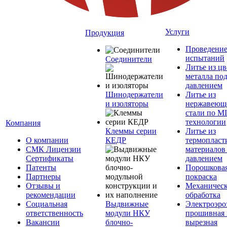
Услуги
Продукция
Проведени
испытаний
Соединители
Литье из ц
металла по
давлением
Шинодержатели
Литье из
и изоляторы
нержавеющ
стали по M
технологии
Компания
Клеммы серии
Литье из
О компании
КЕДР
термопласт
СМК Лицензии
материалов
Сертификаты
давлением
Патенты
Порошкова
Партнеры
покраска
Отзывы и
Механическ
рекомендации
обработка
Социальная
Выдвижные
Электроэро
ответственность
модули НКУ
прошивная 
Вакансии
блочно-
вырезная