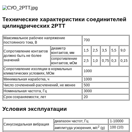
Технические характеристики соединителей
цилиндрических 2РТТ
Максимальное рабочее напряжение
700
постоянного тока, В
диаметр
1,5
2,5
3,5
5,5
9,0
Сопротивление контактов
контактов, мм
должно быть не более
сопротивление
значений
2,5
1,0
0,75
0,3
0,15
контактов, мОм
Сопротивление изоляции в нормальных
1000
климатических условиях, МОм
Минимальная наработка, ч
1000
Число сочленений-расчленений, не менее
500
Номинальная частота, Гц
3000
Срок сохраняемости, лет
20
Условия эксплуатации
диапазон частот, Гц
1-10000
Синусоидальная вибрация
2
100 (10)
амплитуда ускорения, м/с
(g)