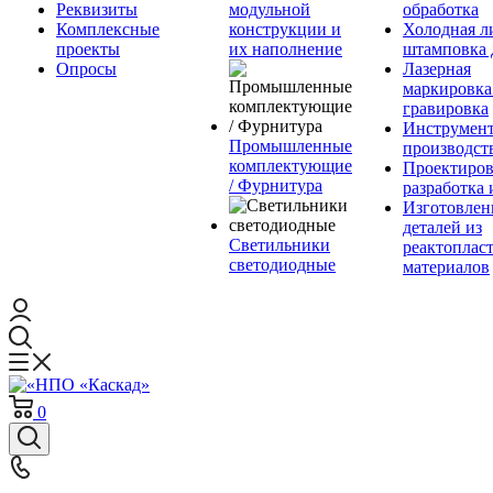
Реквизиты
модульной
обработка
Комплексные
конструкции и
Холодная л
проекты
их наполнение
штамповка 
Опросы
Лазерная
маркировка
гравировка
Инструмент
Промышленные
производст
комплектующие
Проектиров
/ Фурнитура
разработка 
Изготовлен
деталей из
Светильники
реактоплас
светодиодные
материалов
0