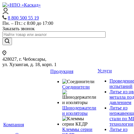
8 800 500 55 19
Пн. – Пт.: с 8:00 до 17:00
Заказать звонок
428027, г. Чебоксары,
ул. Хузангая, д. 18, корп. 1
Услуги
Продукция
Проведени
испытаний
Соединители
Литье из ц
металла по
давлением
Шинодержатели
Литье из
и изоляторы
нержавеющ
стали по M
технологии
Компания
Клеммы серии
Литье из