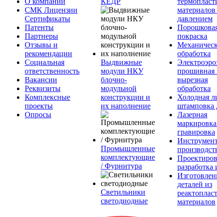
О компании
КЕДР
термопласт
СМК Лицензии
материалов
Сертификаты
давлением
Патенты
Порошкова
Партнеры
покраска
Отзывы и
Механическ
рекомендации
обработка
Социальная
Выдвижные
Электроэро
ответственность
модули НКУ
прошивная 
Вакансии
блочно-
вырезная
Реквизиты
модульной
обработка
Комплексные
конструкции и
Холодная л
проекты
их наполнение
штамповка 
Опросы
Лазерная
маркировка
гравировка
Инструмент
Промышленные
производст
комплектующие
Проектиров
/ Фурнитура
разработка 
Изготовлен
деталей из
Светильники
реактоплас
светодиодные
материалов