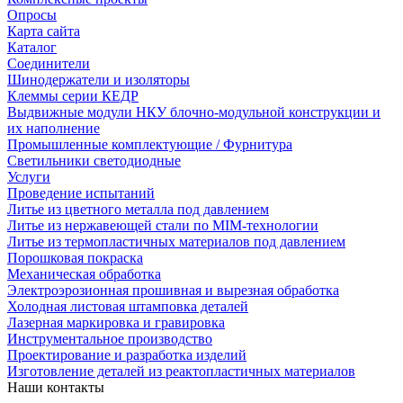
Опросы
Карта сайта
Каталог
Соединители
Шинодержатели и изоляторы
Клеммы серии КЕДР
Выдвижные модули НКУ блочно-модульной конструкции и
их наполнение
Промышленные комплектующие / Фурнитура
Светильники светодиодные
Услуги
Проведение испытаний
Литье из цветного металла под давлением
Литье из нержавеющей стали по MIM-технологии
Литье из термопластичных материалов под давлением
Порошковая покраска
Механическая обработка
Электроэрозионная прошивная и вырезная обработка
Холодная листовая штамповка деталей
Лазерная маркировка и гравировка
Инструментальное производство
Проектирование и разработка изделий
Изготовление деталей из реактопластичных материалов
Наши контакты