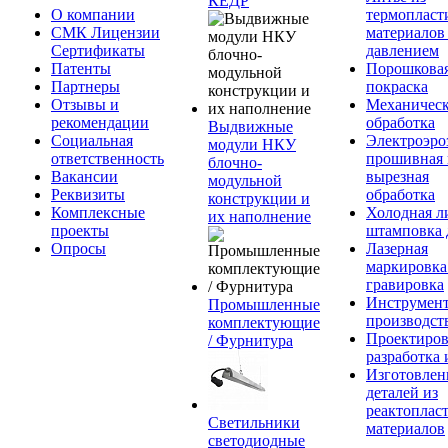
КЕДР
О компании
термопласт
СМК Лицензии
материалов
Сертификаты
давлением
Патенты
Порошкова
Партнеры
покраска
Отзывы и
Механическ
рекомендации
обработка
Выдвижные
Социальная
Электроэро
модули НКУ
ответственность
прошивная 
блочно-
Вакансии
вырезная
модульной
Реквизиты
обработка
конструкции и
Комплексные
Холодная л
их наполнение
проекты
штамповка 
Опросы
Лазерная
маркировка
гравировка
Инструмент
Промышленные
производст
комплектующие
Проектиров
/ Фурнитура
разработка 
Изготовлен
деталей из
реактоплас
Светильники
материалов
светодиодные