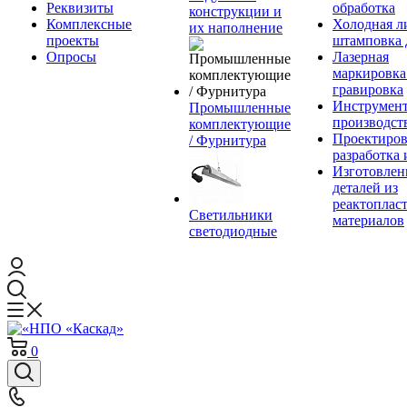
Реквизиты
обработка
конструкции и
Комплексные
Холодная л
их наполнение
проекты
штамповка 
Опросы
Лазерная
маркировка
гравировка
Инструмент
Промышленные
производст
комплектующие
Проектиров
/ Фурнитура
разработка 
Изготовлен
деталей из
реактоплас
Светильники
материалов
светодиодные
0