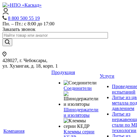
8 800 500 55 19
Пн. – Пт.: с 8:00 до 17:00
Заказать звонок
428027, г. Чебоксары,
ул. Хузангая, д. 18, корп. 1
Продукция
Услуги
Проведени
Соединители
испытаний
Литье из ц
металла по
давлением
Шинодержатели
Литье из
и изоляторы
нержавеющ
стали по M
технологии
Компания
Клеммы серии
Литье из