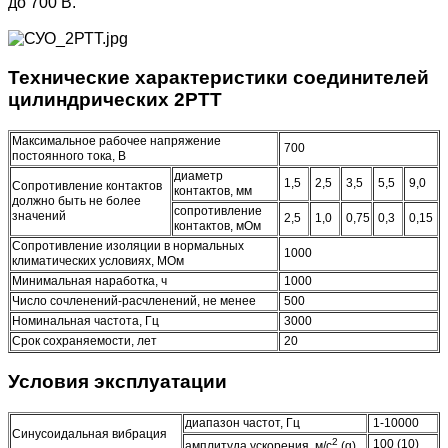
до 700 В.
Технические характеристики соединителей
цилиндрических 2РТТ
Максимальное рабочее напряжение
700
постоянного тока, В
диаметр
1,5
2,5
3,5
5,5
9,0
Сопротивление контактов
контактов, мм
должно быть не более
сопротивление
значений
2,5
1,0
0,75
0,3
0,15
контактов, мОм
Сопротивление изоляции в нормальных
1000
климатических условиях, МОм
Минимальная наработка, ч
1000
Число сочленений-расчленений, не менее
500
Номинальная частота, Гц
3000
Срок сохраняемости, лет
20
Условия эксплуатации
диапазон частот, Гц
1-10000
Синусоидальная вибрация
2
100 (10)
амплитуда ускорения, м/с
(g)