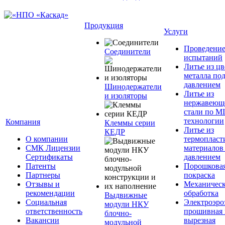
Продукция
Услуги
Проведени
Соединители
испытаний
Литье из ц
металла по
давлением
Шинодержатели
Литье из
и изоляторы
нержавеющ
стали по M
технологии
Компания
Клеммы серии
Литье из
КЕДР
О компании
термопласт
СМК Лицензии
материалов
Сертификаты
давлением
Патенты
Порошкова
Партнеры
покраска
Отзывы и
Механическ
рекомендации
обработка
Выдвижные
Социальная
Электроэро
модули НКУ
ответственность
прошивная 
блочно-
Вакансии
вырезная
модульной