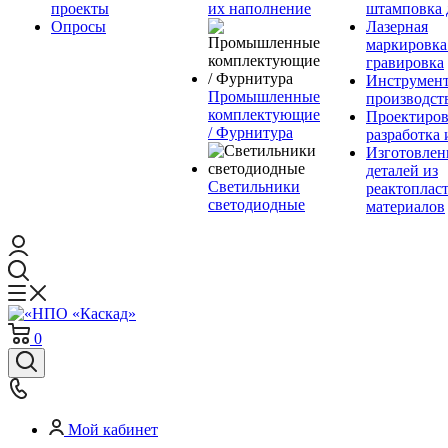
проекты
их наполнение
штамповка 
Опросы
Лазерная
маркировка
гравировка
Инструмент
Промышленные
производст
комплектующие
Проектиров
/ Фурнитура
разработка 
Изготовлен
деталей из
Светильники
реактоплас
светодиодные
материалов
0
Мой кабинет