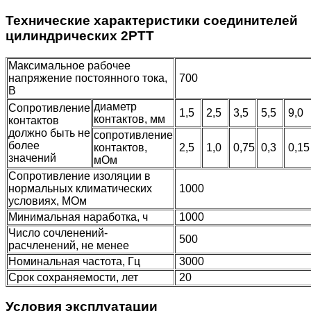
Технические характеристики соединителей
цилиндрических 2РТТ
Максимальное рабочее
напряжение постоянного тока,
700
В
диаметр
Сопротивление
1,5
2,5
3,5
5,5
9,0
контактов, мм
контактов
должно быть не
сопротивление
более
контактов,
2,5
1,0
0,75
0,3
0,1
значений
мОм
Сопротивление изоляции в
нормальных климатических
1000
условиях, МОм
Минимальная наработка, ч
1000
Число сочленений-
500
расчленений, не менее
Номинальная частота, Гц
3000
Срок сохраняемости, лет
20
Условия эксплуатации