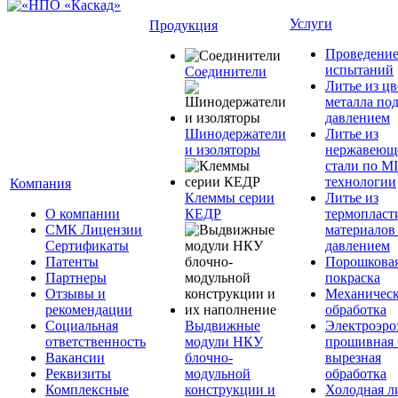
Услуги
Продукция
Проведени
испытаний
Соединители
Литье из ц
металла по
давлением
Шинодержатели
Литье из
и изоляторы
нержавеющ
стали по M
технологии
Компания
Клеммы серии
Литье из
О компании
КЕДР
термопласт
СМК Лицензии
материалов
Сертификаты
давлением
Патенты
Порошкова
Партнеры
покраска
Отзывы и
Механическ
рекомендации
обработка
Социальная
Выдвижные
Электроэро
ответственность
модули НКУ
прошивная 
Вакансии
блочно-
вырезная
Реквизиты
модульной
обработка
Комплексные
конструкции и
Холодная л