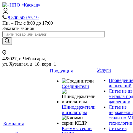
8 800 500 55 19
Пн. – Пт.: с 8:00 до 17:00
Заказать звонок
428027, г. Чебоксары,
ул. Хузангая, д. 18, корп. 1
Услуги
Продукция
Проведени
испытаний
Соединители
Литье из ц
металла по
давлением
Шинодержатели
Литье из
и изоляторы
нержавеющ
стали по M
технологии
Компания
Клеммы серии
Литье из