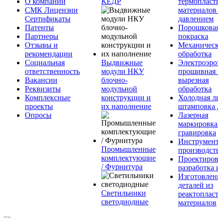
О компании
КЕДР
термопласт
СМК Лицензии
материалов
Сертификаты
давлением
Патенты
Порошкова
Партнеры
покраска
Отзывы и
Механическ
рекомендации
обработка
Социальная
Выдвижные
Электроэро
ответственность
модули НКУ
прошивная 
Вакансии
блочно-
вырезная
Реквизиты
модульной
обработка
Комплексные
конструкции и
Холодная л
проекты
их наполнение
штамповка 
Опросы
Лазерная
маркировка
гравировка
Инструмент
Промышленные
производст
комплектующие
Проектиров
/ Фурнитура
разработка 
Изготовлен
деталей из
Светильники
реактоплас
светодиодные
материалов