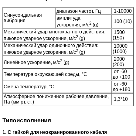
диапазон частот, Гц
1-10000
Синусоидальная
амплитуда
вибрация
100 (10)
2
ускорения, м/с
(g)
Механический удар многократного действия:
1500
2
(150)
пиковое ударное ускорение, м/с
(g)
Механический удар одиночного действия:
10000
2
(1000)
пиковое ударное ускорение, м/с
(g)
2000
2
Линейное ускорение, м/с
(g)
(200)
от -60
Температура окружающей среды, °C
до +100
от -60
Смена температур, °C
до +180
Атмосферное пониженное рабочее давление,
1,3*10
Па (мм рт. ст.)
Типоисполнения
1. С гайкой для неэкранированного кабеля