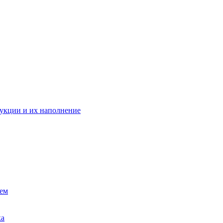
укции и их наполнение
ием
ка