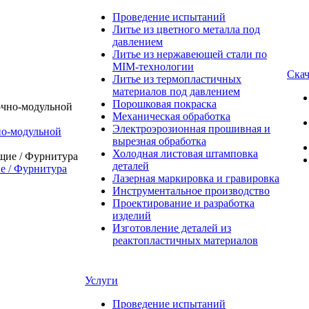
Проведение испытаний
Литье из цветного металла под
давлением
Литье из нержавеющей стали по
MIM-технологии
Скач
Литье из термопластичных
материалов под давлением
Порошковая покраска
Механическая обработка
Электроэрозионная прошивная и
о-модульной
вырезная обработка
Холодная листовая штамповка
деталей
 / Фурнитура
Лазерная маркировка и гравировка
Инструментальное производство
Проектирование и разработка
изделий
Изготовление деталей из
реактопластичных материалов
Услуги
Проведение испытаний