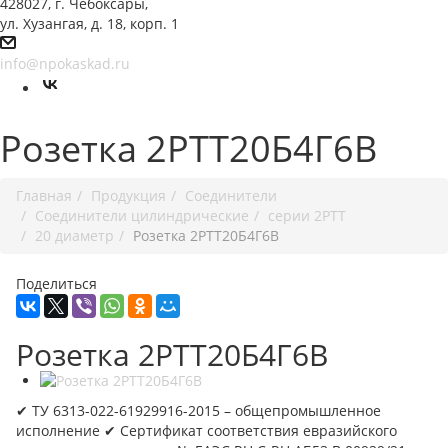
428027, г. Чебоксары,
ул. Хузангая, д. 18, корп. 1
info@npokaskad.ru
Розетка 2РТТ20Б4Г6В
Главная
Продукция
Соединители
Соединители цилиндрические
серии 2РТТ
20 диаметр
Розетка 2РТТ20Б4Г6В
Поделиться
Розетка 2РТТ20Б4Г6В
✔ ТУ 6313-022-61929916-2015 – общепромышленное
исполнение ✔ Сертификат соответствия евразийского