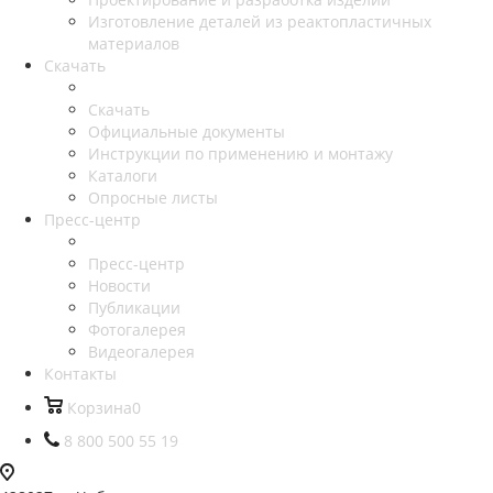
Изготовление деталей из реактопластичных
материалов
Скачать
Скачать
Официальные документы
Инструкции по применению и монтажу
Каталоги
Опросные листы
Пресс-центр
Пресс-центр
Новости
Публикации
Фотогалерея
Видеогалерея
Контакты
Корзина
0
8 800 500 55 19