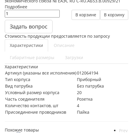
экономического союза № ЕАЭС RU C-RU.АБ53.В.00929/21
Подробнее
В корзине
В корзину
Задать вопрос
Стоимость продукции предоставляется по запросу
Характеристики
Описание
Габаритные размеры
Загрузки
Характеристики
Артикул (указаны все исполнения)
012064194
Тип корпуса
Приборный
Вид патрубка
Без патрубка
Условный размер корпуса
20
Часть соединителя
Розетка
Количество контактов, шт
4
Присоединение проводников
Пайка
Похожие товары
Prev