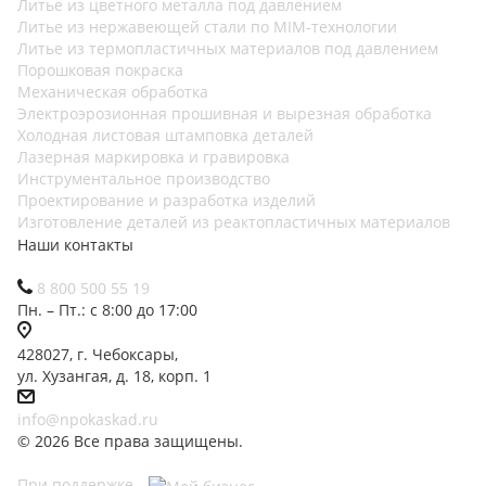
Литье из цветного металла под давлением
Литье из нержавеющей стали по MIM-технологии
Литье из термопластичных материалов под давлением
Порошковая покраска
Механическая обработка
Электроэрозионная прошивная и вырезная обработка
Холодная листовая штамповка деталей
Лазерная маркировка и гравировка
Инструментальное производство
Проектирование и разработка изделий
Изготовление деталей из реактопластичных материалов
Наши контакты
8 800 500 55 19
Пн. – Пт.: с 8:00 до 17:00
428027, г. Чебоксары,
ул. Хузангая, д. 18, корп. 1
info@npokaskad.ru
© 2026 Все права защищены.
При поддержке