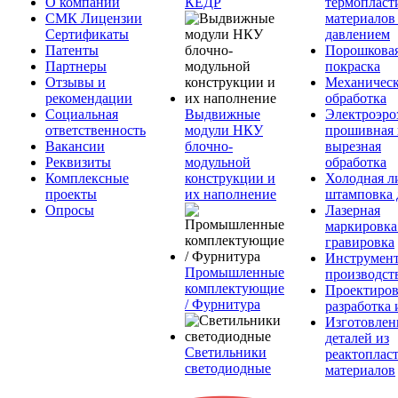
О компании
КЕДР
термопласт
СМК Лицензии
материалов
Сертификаты
давлением
Патенты
Порошкова
Партнеры
покраска
Отзывы и
Механическ
рекомендации
обработка
Социальная
Выдвижные
Электроэро
ответственность
модули НКУ
прошивная 
Вакансии
блочно-
вырезная
Реквизиты
модульной
обработка
Комплексные
конструкции и
Холодная л
проекты
их наполнение
штамповка 
Опросы
Лазерная
маркировка
гравировка
Инструмент
Промышленные
производст
комплектующие
Проектиров
/ Фурнитура
разработка 
Изготовлен
деталей из
Светильники
реактоплас
светодиодные
материалов