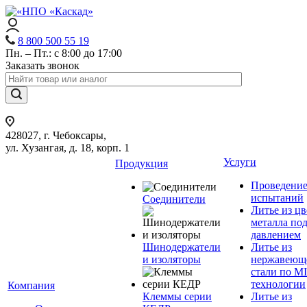
8 800 500 55 19
Пн. – Пт.: с 8:00 до 17:00
Заказать звонок
428027, г. Чебоксары,
ул. Хузангая, д. 18, корп. 1
Услуги
Продукция
Проведени
испытаний
Соединители
Литье из ц
металла по
давлением
Шинодержатели
Литье из
и изоляторы
нержавеющ
стали по M
технологии
Компания
Клеммы серии
Литье из