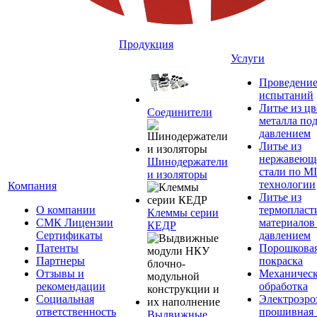
Продукция
Услуги
Проведени
испытаний
Литье из ц
Соединители
металла по
давлением
Литье из
нержавеющ
Шинодержатели
стали по M
и изоляторы
технологии
Компания
Литье из
О компании
термопласт
Клеммы серии
СМК Лицензии
материалов
КЕДР
Сертификаты
давлением
Патенты
Порошкова
Партнеры
покраска
Отзывы и
Механическ
рекомендации
обработка
Социальная
Электроэро
ответственность
прошивная 
Выдвижные