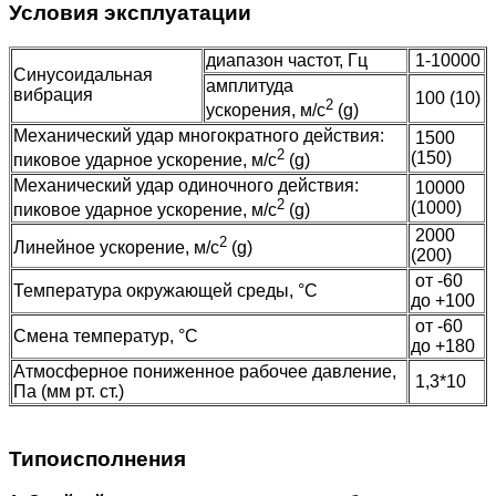
Условия эксплуатации
диапазон частот, Гц
1-10000
Синусоидальная
амплитуда
вибрация
100 (10)
2
ускорения, м/с
(g)
Механический удар многократного действия:
1500
2
(150)
пиковое ударное ускорение, м/с
(g)
Механический удар одиночного действия:
10000
2
(1000)
пиковое ударное ускорение, м/с
(g)
2000
2
Линейное ускорение, м/с
(g)
(200)
от -60
Температура окружающей среды, °C
до +100
от -60
Смена температур, °C
до +180
Атмосферное пониженное рабочее давление,
1,3*10
Па (мм рт. ст.)
Типоисполнения