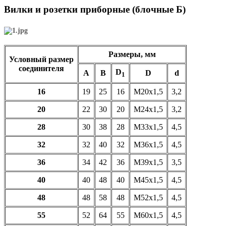
Вилки и розетки приборные (блочные Б)
Размеры, мм
Условный размер
соединителя
D
A
B
D
d
1
16
19
25
16
М20х1,5
3,2
20
22
30
20
М24х1,5
3,2
28
30
38
28
М33х1,5
4,5
32
32
40
32
М36х1,5
4,5
36
34
42
36
М39х1,5
3,5
40
40
48
40
М45х1,5
4,5
48
48
58
48
М52х1,5
4,5
55
52
64
55
М60х1,5
4,5