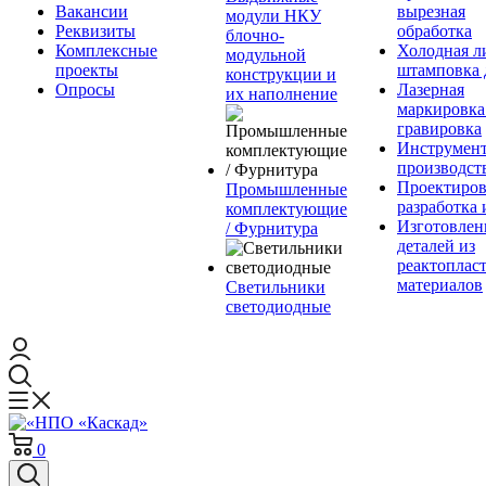
Вакансии
вырезная
модули НКУ
Реквизиты
обработка
блочно-
Комплексные
Холодная л
модульной
проекты
штамповка 
конструкции и
Опросы
Лазерная
их наполнение
маркировка
гравировка
Инструмент
производст
Проектиров
Промышленные
разработка 
комплектующие
Изготовлен
/ Фурнитура
деталей из
реактоплас
материалов
Светильники
светодиодные
0