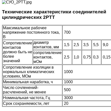
Технические характеристики соединителей
цилиндрических 2РТТ
Максимальное рабочее
напряжение постоянного тока,
700
В
диаметр
Сопротивление
1,5
2,5
3,5
5,5
9,0
контактов, мм
контактов
должно быть не
сопротивление
более
контактов,
2,5
1,0
0,75
0,3
0,1
значений
мОм
Сопротивление изоляции в
нормальных климатических
1000
условиях, МОм
Минимальная наработка, ч
1000
Число сочленений-
500
расчленений, не менее
Номинальная частота, Гц
3000
Срок сохраняемости, лет
20