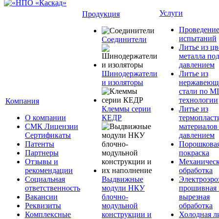
Услуги
Продукция
Проведени
испытаний
Соединители
Литье из ц
металла по
давлением
Шинодержатели
Литье из
и изоляторы
нержавеющ
стали по M
технологии
Компания
Клеммы серии
Литье из
О компании
КЕДР
термопласт
СМК Лицензии
материалов
Сертификаты
давлением
Патенты
Порошкова
Партнеры
покраска
Отзывы и
Механическ
рекомендации
обработка
Социальная
Выдвижные
Электроэро
ответственность
модули НКУ
прошивная 
Вакансии
блочно-
вырезная
Реквизиты
модульной
обработка
Комплексные
конструкции и
Холодная л