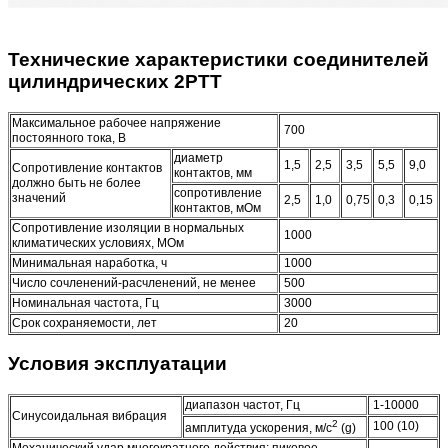
Технические характеристики соединителей
цилиндрических 2РТТ
Максимальное рабочее напряжение
700
постоянного тока, В
диаметр
1,5
2,5
3,5
5,5
9,0
Сопротивление контактов
контактов, мм
должно быть не более
сопротивление
значений
2,5
1,0
0,75
0,3
0,15
контактов, мОм
Сопротивление изоляции в нормальных
1000
климатических условиях, МОм
Минимальная наработка, ч
1000
Число сочленений-расчленений, не менее
500
Номинальная частота, Гц
3000
Срок сохраняемости, лет
20
Условия эксплуатации
диапазон частот, Гц
1-10000
Синусоидальная вибрация
2
100 (10)
амплитуда ускорения, м/с
(g)