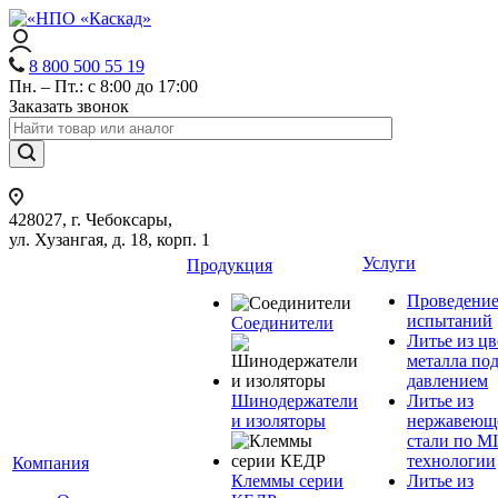
8 800 500 55 19
Пн. – Пт.: с 8:00 до 17:00
Заказать звонок
428027, г. Чебоксары,
ул. Хузангая, д. 18, корп. 1
Услуги
Продукция
Проведени
испытаний
Соединители
Литье из ц
металла по
давлением
Шинодержатели
Литье из
и изоляторы
нержавеющ
стали по M
технологии
Компания
Клеммы серии
Литье из