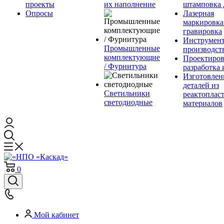
проекты
их наполнение
штамповка 
Опросы
Лазерная
маркировка
гравировка
Инструмент
Промышленные
производст
комплектующие
Проектиров
/ Фурнитура
разработка 
Изготовлен
деталей из
Светильники
реактоплас
светодиодные
материалов
0
Мой кабинет