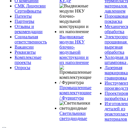
О компании
КЕДР
термопласт
СМК Лицензии
материалов
Сертификаты
давлением
Патенты
Порошкова
Партнеры
покраска
Отзывы и
Механическ
рекомендации
обработка
Социальная
Выдвижные
Электроэро
ответственность
модули НКУ
прошивная 
Вакансии
блочно-
вырезная
Реквизиты
модульной
обработка
Комплексные
конструкции и
Холодная л
проекты
их наполнение
штамповка 
Опросы
Лазерная
маркировка
гравировка
Инструмент
Промышленные
производст
комплектующие
Проектиров
/ Фурнитура
разработка 
Изготовлен
деталей из
Светильники
реактоплас
светодиодные
материалов