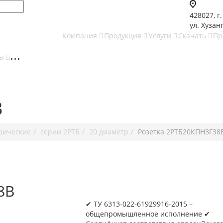
428027, г
ул. Хузанг
Компания
Продукция
Услуги
Скачать
Пр
ты
В
рические
серии 2РТБ
20 диаметр
Розетка 2РТБ20КПН3Г38
8В
✔ ТУ 6313-022-61929916-2015 –
общепромышленное исполнение ✔