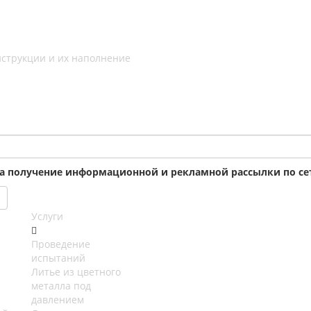
струкции и их наполнение
на получение информационной и рекламной рассылки по сет
Услуги
Проведение
испытаний
Литье из цветного
металла под
давлением