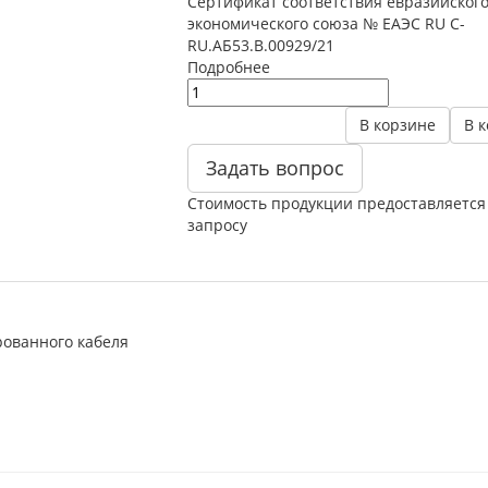
Сертификат соответствия евразийског
экономического союза № ЕАЭС RU C-
RU.АБ53.В.00929/21
Подробнее
В корзине
В 
Задать вопрос
Стоимость продукции предоставляется
запросу
рованного кабеля