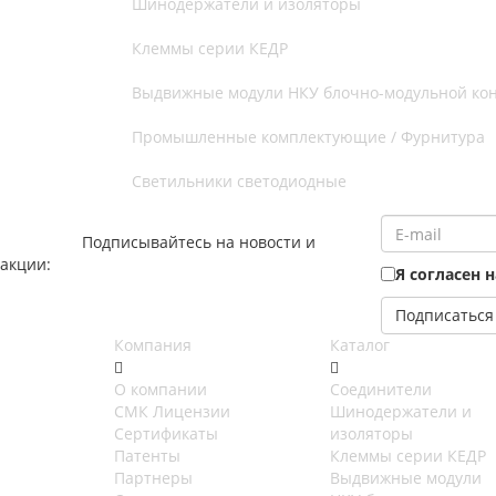
Шинодержатели и изоляторы
Клеммы серии КЕДР
Выдвижные модули НКУ блочно-модульной кон
Промышленные комплектующие / Фурнитура
Светильники светодиодные
Подписывайтесь на новости и
акции:
Я согласен 
Компания
Каталог
О компании
Соединители
СМК Лицензии
Шинодержатели и
Сертификаты
изоляторы
Патенты
Клеммы серии КЕДР
Партнеры
Выдвижные модули