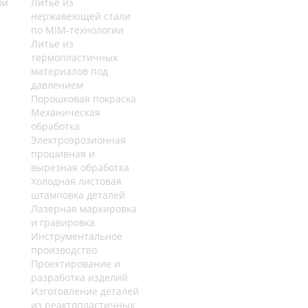
ой
Литье из
нержавеющей стали
по MIM-технологии
Литье из
термопластичных
материалов под
давлением
Порошковая покраска
Механическая
обработка
Электроэрозионная
прошивная и
вырезная обработка
Холодная листовая
штамповка деталей
Лазерная маркировка
и гравировка
Инструментальное
производство
Проектирование и
разработка изделий
Изготовление деталей
из реактопластичных