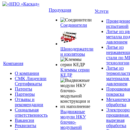
Продукция
Услуги
Проведени
Соединители
испытаний
Литье из ц
металла по
давлением
Литье из
Шинодержатели
нержавеющ
и изоляторы
стали по M
технологии
Компания
Литье из
Клеммы серии
О компании
термопласт
КЕДР
СМК Лицензии
материалов
Сертификаты
давлением
Патенты
Порошкова
Партнеры
покраска
Отзывы и
Механическ
рекомендации
обработка
Социальная
Электроэро
Выдвижные
ответственность
прошивная 
модули НКУ
Вакансии
вырезная
блочно-
Реквизиты
обработка
модульной