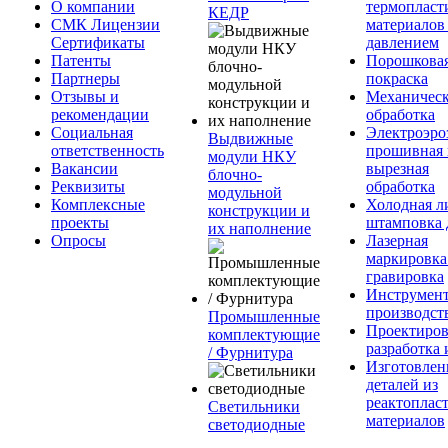
О компании
термопласт
КЕДР
СМК Лицензии
материалов
Сертификаты
давлением
Патенты
Порошкова
Партнеры
покраска
Отзывы и
Механическ
рекомендации
обработка
Социальная
Электроэро
Выдвижные
ответственность
прошивная 
модули НКУ
Вакансии
вырезная
блочно-
Реквизиты
обработка
модульной
Комплексные
Холодная л
конструкции и
проекты
штамповка 
их наполнение
Опросы
Лазерная
маркировка
гравировка
Инструмент
производст
Промышленные
Проектиров
комплектующие
разработка 
/ Фурнитура
Изготовлен
деталей из
реактоплас
Светильники
материалов
светодиодные