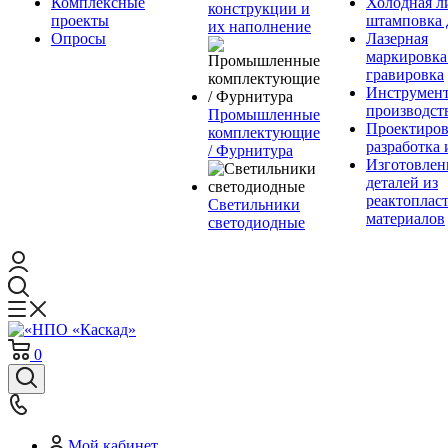
Комплексные
Холодная л
конструкции и
проекты
штамповка 
их наполнение
Опросы
Лазерная
маркировка
гравировка
Инструмент
производст
Промышленные
Проектиров
комплектующие
разработка 
/ Фурнитура
Изготовлен
деталей из
реактоплас
Светильники
материалов
светодиодные
0
Мой кабинет