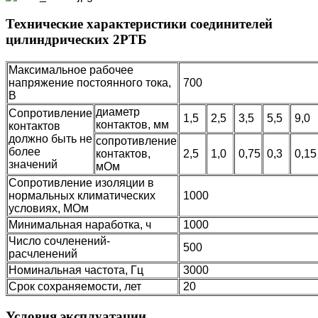
Технические характеристики соединителей
цилиндрических 2РТБ
Максимальное рабочее
напряжение постоянного тока,
700
В
диаметр
Сопротивление
1,5
2,5
3,5
5,5
9,0
контактов, мм
контактов
должно быть не
сопротивление
более
контактов,
2,5
1,0
0,75
0,3
0,1
значений
мОм
Сопротивление изоляции в
нормальных климатических
1000
условиях, МОм
Минимальная наработка, ч
1000
Число сочленений-
500
расчленений
Номинальная частота, Гц
3000
Срок сохраняемости, лет
20
Условия эксплуатации