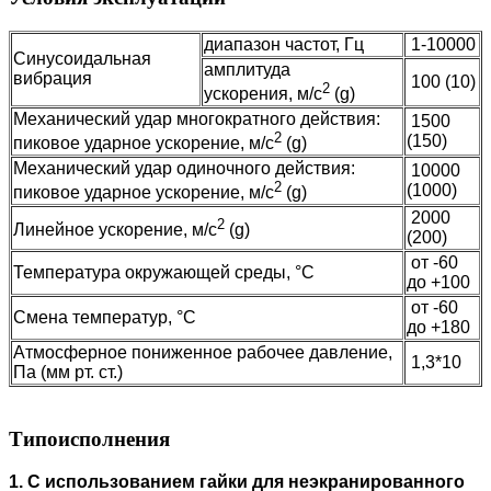
диапазон частот, Гц
1-10000
Синусоидальная
амплитуда
вибрация
100 (10)
2
ускорения, м/с
(g)
Механический удар многократного действия:
1500
2
(150)
пиковое ударное ускорение, м/с
(g)
Механический удар одиночного действия:
10000
2
(1000)
пиковое ударное ускорение, м/с
(g)
2000
2
Линейное ускорение, м/с
(g)
(200)
от -60
Температура окружающей среды, °C
до +100
от -60
Смена температур, °C
до +180
Атмосферное пониженное рабочее давление,
1,3*10
Па (мм рт. ст.)
Типоисполнения
1. С использованием гайки для неэкранированного