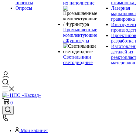
проекты
штамповка 
их наполнение
Опросы
Лазерная
маркировка
гравировка
Инструмент
Промышленные
производст
комплектующие
Проектиров
/ Фурнитура
разработка 
Изготовлен
деталей из
Светильники
реактоплас
светодиодные
материалов
0
Мой кабинет