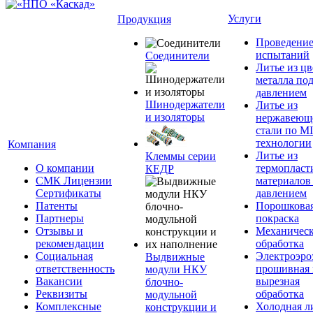
Услуги
Продукция
Проведени
испытаний
Соединители
Литье из ц
металла по
давлением
Шинодержатели
Литье из
и изоляторы
нержавеющ
стали по M
технологии
Компания
Литье из
Клеммы серии
О компании
термопласт
КЕДР
СМК Лицензии
материалов
Сертификаты
давлением
Патенты
Порошкова
Партнеры
покраска
Отзывы и
Механическ
рекомендации
обработка
Социальная
Электроэро
Выдвижные
ответственность
прошивная 
модули НКУ
Вакансии
вырезная
блочно-
Реквизиты
обработка
модульной
Комплексные
Холодная л
конструкции и