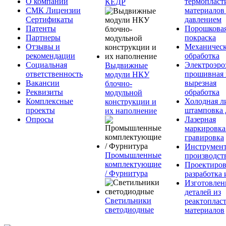
О компании
термопласт
КЕДР
СМК Лицензии
материалов
Сертификаты
давлением
Патенты
Порошкова
Партнеры
покраска
Отзывы и
Механическ
рекомендации
обработка
Социальная
Электроэро
Выдвижные
ответственность
прошивная 
модули НКУ
Вакансии
вырезная
блочно-
Реквизиты
обработка
модульной
Комплексные
Холодная л
конструкции и
проекты
штамповка 
их наполнение
Опросы
Лазерная
маркировка
гравировка
Инструмент
Промышленные
производст
комплектующие
Проектиров
/ Фурнитура
разработка 
Изготовлен
деталей из
Светильники
реактоплас
светодиодные
материалов