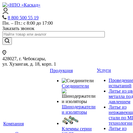
8 800 500 55 19
Пн. – Пт.: с 8:00 до 17:00
Заказать звонок
428027, г. Чебоксары,
ул. Хузангая, д. 18, корп. 1
Услуги
Продукция
Проведени
испытаний
Соединители
Литье из ц
металла по
давлением
Шинодержатели
Литье из
и изоляторы
нержавеющ
стали по M
технологии
Компания
Литье из
Клеммы серии