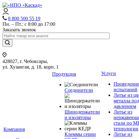
8 800 500 55 19
Пн. – Пт.: с 8:00 до 17:00
Заказать звонок
428027, г. Чебоксары,
ул. Хузангая, д. 18, корп. 1
Услуги
Продукция
Проведени
испытаний
Соединители
Литье из ц
металла по
давлением
Шинодержатели
Литье из
и изоляторы
нержавеющ
стали по M
технологии
Компания
Клеммы серии
Литье из