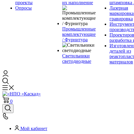
проекты
их наполнение
штамповка 
Опросы
Лазерная
маркировка
гравировка
Инструмент
Промышленные
производст
комплектующие
Проектиров
/ Фурнитура
разработка 
Изготовлен
деталей из
Светильники
реактоплас
светодиодные
материалов
0
Мой кабинет