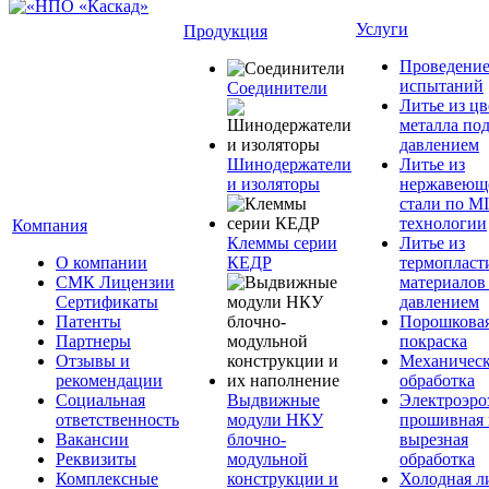
Услуги
Продукция
Проведени
испытаний
Соединители
Литье из ц
металла по
давлением
Шинодержатели
Литье из
и изоляторы
нержавеющ
стали по M
технологии
Компания
Клеммы серии
Литье из
О компании
КЕДР
термопласт
СМК Лицензии
материалов
Сертификаты
давлением
Патенты
Порошкова
Партнеры
покраска
Отзывы и
Механическ
рекомендации
обработка
Социальная
Выдвижные
Электроэро
ответственность
модули НКУ
прошивная 
Вакансии
блочно-
вырезная
Реквизиты
модульной
обработка
Комплексные
конструкции и
Холодная л