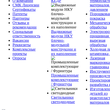
О компании
КЕДР
термопласт
СМК Лицензии
материалов
Сертификаты
давлением
Патенты
Порошкова
Партнеры
покраска
Отзывы и
Механическ
рекомендации
обработка
Социальная
Выдвижные
Электроэро
ответственность
модули НКУ
прошивная 
Вакансии
блочно-
вырезная
Реквизиты
модульной
обработка
Комплексные
конструкции и
Холодная л
проекты
их наполнение
штамповка 
Опросы
Лазерная
маркировка
гравировка
Инструмент
Промышленные
производст
комплектующие
Проектиров
/ Фурнитура
разработка 
Изготовлен
деталей из
Светильники
реактоплас
светодиодные
материалов