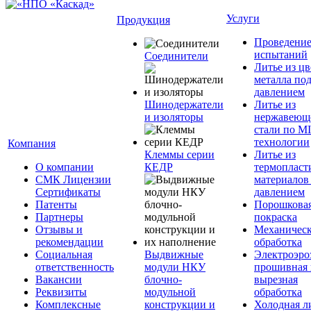
Услуги
Продукция
Проведени
испытаний
Соединители
Литье из ц
металла по
давлением
Шинодержатели
Литье из
и изоляторы
нержавеющ
стали по M
технологии
Компания
Клеммы серии
Литье из
О компании
КЕДР
термопласт
СМК Лицензии
материалов
Сертификаты
давлением
Патенты
Порошкова
Партнеры
покраска
Отзывы и
Механическ
рекомендации
обработка
Социальная
Выдвижные
Электроэро
ответственность
модули НКУ
прошивная 
Вакансии
блочно-
вырезная
Реквизиты
модульной
обработка
Комплексные
конструкции и
Холодная л