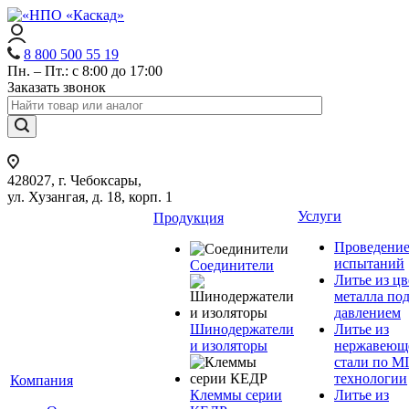
8 800 500 55 19
Пн. – Пт.: с 8:00 до 17:00
Заказать звонок
428027, г. Чебоксары,
ул. Хузангая, д. 18, корп. 1
Услуги
Продукция
Проведени
испытаний
Соединители
Литье из ц
металла по
давлением
Шинодержатели
Литье из
и изоляторы
нержавеющ
стали по M
технологии
Компания
Клеммы серии
Литье из