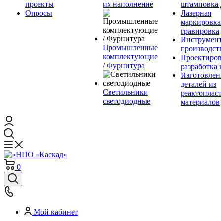
проекты
их наполнение
штамповка 
Опросы
Лазерная
маркировка
гравировка
Инструмент
Промышленные
производст
комплектующие
Проектиров
/ Фурнитура
разработка 
Изготовлен
деталей из
Светильники
реактоплас
светодиодные
материалов
0
Мой кабинет