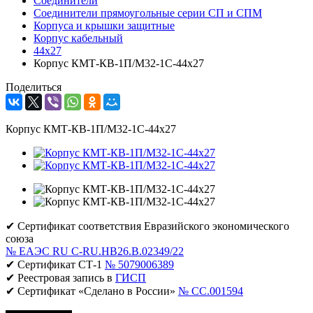
Соединители
Соединители прямоугольные серии СП и СПМ
Корпуса и крышки защитные
Корпус кабельный
44х27
Корпус КМТ-КВ-1П/М32-1С-44х27
Поделиться
Корпус КМТ-КВ-1П/М32-1С-44х27
✔ Сертификат соответствия Евразийского экономического
союза
№ ЕАЭС RU C-RU.НВ26.В.02349/22
✔ Сертификат СТ-1
№ 5079006389
✔ Реестровая запись в
ГИСП
✔ Сертификат «Сделано в России»
№ CC.001594