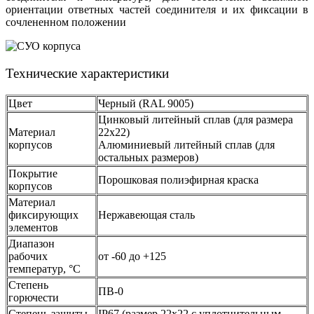
ориентации ответных частей соединителя и их фиксации в
сочлененном положении
Технические характеристики
Цвет
Черный (RAL 9005)
Цинковый литейный сплав (для размера
Материал
22х22)
корпусов
Алюминиевый литейный сплав (для
остальных размеров)
Покрытие
Порошковая полиэфирная краска
корпусов
Материал
фиксирующих
Нержавеющая сталь
элементов
Диапазон
рабочих
от -60 до +125
температур, °С
Степень
ПВ-0
горючести
Степень защиты
IP67 (размер 22х22 с уплотнительным