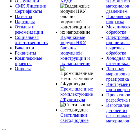
О компании
КЕДР
термопласт
СМК Лицензии
материалов
Сертификаты
давлением
Патенты
Порошкова
Партнеры
покраска
Отзывы и
Механическ
рекомендации
обработка
Социальная
Выдвижные
Электроэро
ответственность
модули НКУ
прошивная 
Вакансии
блочно-
вырезная
Реквизиты
модульной
обработка
Комплексные
конструкции и
Холодная л
проекты
их наполнение
штамповка 
Опросы
Лазерная
маркировка
гравировка
Инструмент
Промышленные
производст
комплектующие
Проектиров
/ Фурнитура
разработка 
Изготовлен
деталей из
Светильники
реактоплас
светодиодные
материалов