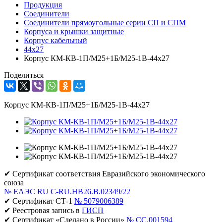
Продукция
Соединители
Соединители прямоугольные серии СП и СПМ
Корпуса и крышки защитные
Корпус кабельный
44х27
Корпус КМ-КВ-1П/М25+1Б/М25-1В-44х27
Поделиться
Корпус КМ-КВ-1П/М25+1Б/М25-1В-44х27
✔ Сертификат соответствия Евразийского экономического
союза
№ ЕАЭС RU C-RU.НВ26.В.02349/22
✔ Сертификат СТ-1
№ 5079006389
✔ Реестровая запись в
ГИСП
✔ Сертификат «Сделано в России»
№ CC.001594