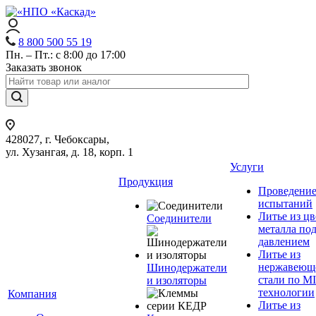
8 800 500 55 19
Пн. – Пт.: с 8:00 до 17:00
Заказать звонок
428027, г. Чебоксары,
ул. Хузангая, д. 18, корп. 1
Услуги
Продукция
Проведени
испытаний
Литье из ц
Соединители
металла по
давлением
Литье из
нержавеющ
Шинодержатели
стали по M
и изоляторы
технологии
Компания
Литье из