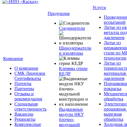
Услуги
Продукция
Проведени
испытаний
Литье из ц
Соединители
металла по
давлением
Литье из
нержавеющ
Шинодержатели
стали по M
и изоляторы
технологии
Компания
Литье из
О компании
термопласт
Клеммы серии
СМК Лицензии
материалов
КЕДР
Сертификаты
давлением
Патенты
Порошкова
Партнеры
покраска
Отзывы и
Механическ
рекомендации
обработка
Социальная
Электроэро
ответственность
прошивная 
Выдвижные
Вакансии
вырезная
модули НКУ
Реквизиты
обработка
блочно-
Комплексные
Холодная л
модульной