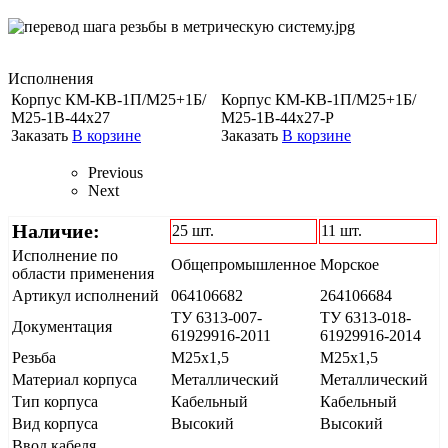
Исполнения
Корпус КМ-КВ-1П/М25+1Б/
Корпус КМ-КВ-1П/М25+1Б/
М25-1В-44х27
М25-1В-44х27-Р
Заказать
В корзине
Заказать
В корзине
Previous
Next
Наличие:
25 шт.
11 шт.
Исполнение по
Общепромышленное
Морское
области применения
Артикул исполнений
064106682
264106684
ТУ 6313-007-
ТУ 6313-018-
Документация
61929916-2011
61929916-2014
Резьба
М25х1,5
М25х1,5
Материал корпуса
Металлический
Металлический
Тип корпуса
Кабельный
Кабельный
Вид корпуса
Высокий
Высокий
Ввод кабеля.