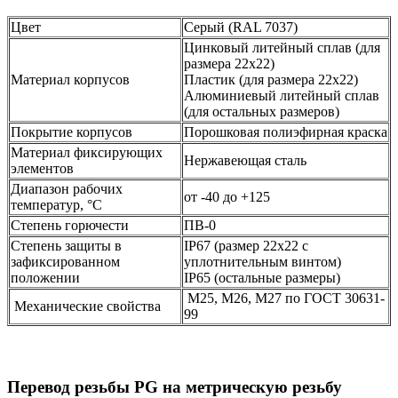
Цвет
Серый (RAL 7037)
Цинковый литейный сплав (для
размера 22х22)
Материал корпусов
Пластик (для размера 22х22)
Алюминиевый литейный сплав
(для остальных размеров)
Покрытие корпусов
Порошковая полиэфирная краска
Материал фиксирующих
Нержавеющая сталь
элементов
Диапазон рабочих
от -40 до +125
температур, °С
Степень горючести
ПВ-0
Степень защиты в
IP67 (размер 22х22 с
зафиксированном
уплотнительным винтом)
положении
IP65 (остальные размеры)
М25, М26, М27 по ГОСТ 30631-
Механические свойства
99
Перевод резьбы PG на метрическую резьбу