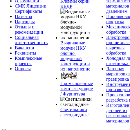
О компании
термопласт
Клеммы серии
СМК Лицензии
материалов
КЕДР
Сертификаты
давлением
Патенты
Порошкова
Партнеры
покраска
Отзывы и
Механическ
рекомендации
обработка
Социальная
Электроэро
ответственность
прошивная 
Выдвижные
Вакансии
вырезная
модули НКУ
Реквизиты
обработка
блочно-
Комплексные
Холодная л
модульной
проекты
штамповка 
конструкции и
Опросы
Лазерная
их наполнение
маркировка
гравировка
Промышленные
Инструмент
комплектующие
производст
/ Фурнитура
Проектиров
разработка 
Изготовлен
Светильники
деталей из
светодиодные
реактоплас
материалов