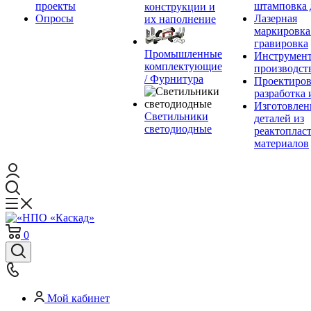
проекты
штамповка 
конструкции и
Опросы
Лазерная
их наполнение
маркировка
гравировка
Промышленные
Инструмент
комплектующие
производст
/ Фурнитура
Проектиров
разработка 
Изготовлен
Светильники
деталей из
светодиодные
реактоплас
материалов
0
Мой кабинет