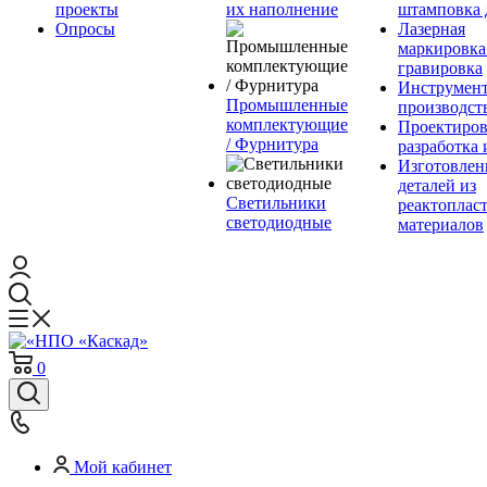
проекты
их наполнение
штамповка 
Опросы
Лазерная
маркировка
гравировка
Инструмент
Промышленные
производст
комплектующие
Проектиров
/ Фурнитура
разработка 
Изготовлен
деталей из
Светильники
реактоплас
светодиодные
материалов
0
Мой кабинет