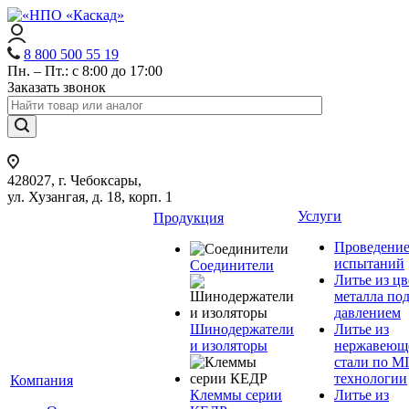
8 800 500 55 19
Пн. – Пт.: с 8:00 до 17:00
Заказать звонок
428027, г. Чебоксары,
ул. Хузангая, д. 18, корп. 1
Услуги
Продукция
Проведени
испытаний
Соединители
Литье из ц
металла по
давлением
Шинодержатели
Литье из
и изоляторы
нержавеющ
стали по M
технологии
Компания
Клеммы серии
Литье из