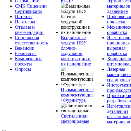
О компании
КЕДР
термопласт
СМК Лицензии
материалов
Сертификаты
давлением
Патенты
Порошкова
Партнеры
покраска
Отзывы и
Механическ
рекомендации
обработка
Социальная
Выдвижные
Электроэро
ответственность
модули НКУ
прошивная 
Вакансии
блочно-
вырезная
Реквизиты
модульной
обработка
Комплексные
конструкции и
Холодная л
проекты
их наполнение
штамповка 
Опросы
Лазерная
маркировка
гравировка
Инструмент
Промышленные
производст
комплектующие
Проектиров
/ Фурнитура
разработка 
Изготовлен
деталей из
Светильники
реактоплас
светодиодные
материалов