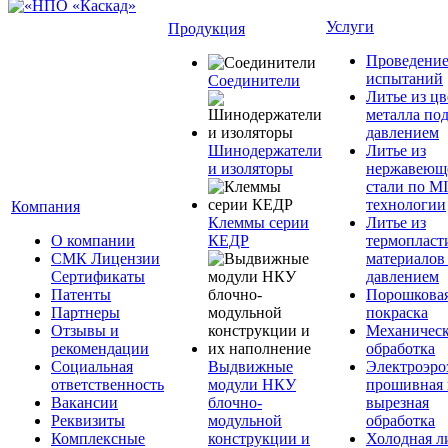
Услуги
Продукция
Проведени
испытаний
Соединители
Литье из ц
металла по
давлением
Шинодержатели
Литье из
и изоляторы
нержавеющ
стали по M
технологии
Компания
Клеммы серии
Литье из
О компании
КЕДР
термопласт
СМК Лицензии
материалов
Сертификаты
давлением
Патенты
Порошкова
Партнеры
покраска
Отзывы и
Механическ
рекомендации
обработка
Социальная
Выдвижные
Электроэро
ответственность
модули НКУ
прошивная 
Вакансии
блочно-
вырезная
Реквизиты
модульной
обработка
Комплексные
конструкции и
Холодная л