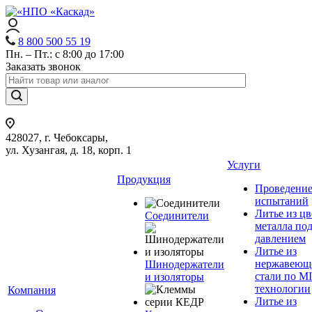
8 800 500 55 19
Пн. – Пт.: с 8:00 до 17:00
Заказать звонок
428027, г. Чебоксары,
ул. Хузангая, д. 18, корп. 1
Услуги
Продукция
Проведени
испытаний
Литье из ц
Соединители
металла по
давлением
Литье из
нержавеющ
Шинодержатели
стали по M
и изоляторы
технологии
Компания
Литье из