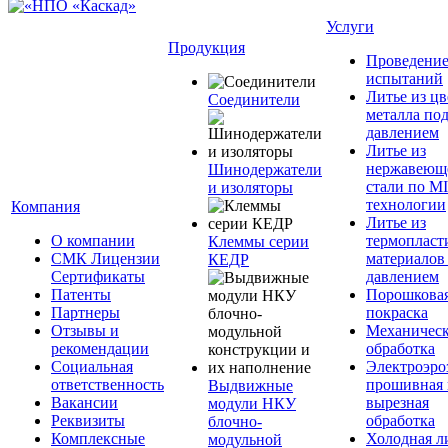
Услуги
Продукция
Проведени
испытаний
Литье из ц
Соединители
металла по
давлением
Литье из
нержавеющ
Шинодержатели
стали по M
и изоляторы
технологии
Компания
Литье из
О компании
термопласт
Клеммы серии
СМК Лицензии
материалов
КЕДР
Сертификаты
давлением
Патенты
Порошкова
Партнеры
покраска
Отзывы и
Механическ
рекомендации
обработка
Социальная
Электроэро
ответственность
прошивная 
Выдвижные
Вакансии
вырезная
модули НКУ
Реквизиты
обработка
блочно-
Комплексные
Холодная л
модульной