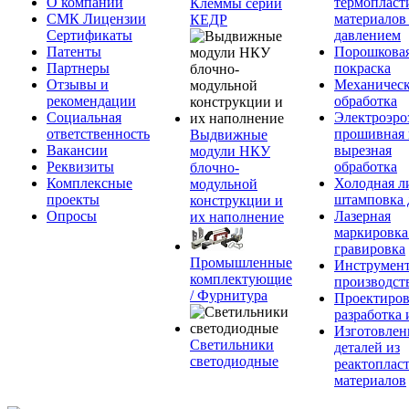
О компании
термопласт
Клеммы серии
СМК Лицензии
материалов
КЕДР
Сертификаты
давлением
Патенты
Порошкова
Партнеры
покраска
Отзывы и
Механическ
рекомендации
обработка
Социальная
Электроэро
ответственность
прошивная 
Выдвижные
Вакансии
вырезная
модули НКУ
Реквизиты
обработка
блочно-
Комплексные
Холодная л
модульной
проекты
штамповка 
конструкции и
Опросы
Лазерная
их наполнение
маркировка
гравировка
Промышленные
Инструмент
комплектующие
производст
/ Фурнитура
Проектиров
разработка 
Изготовлен
Светильники
деталей из
светодиодные
реактоплас
материалов