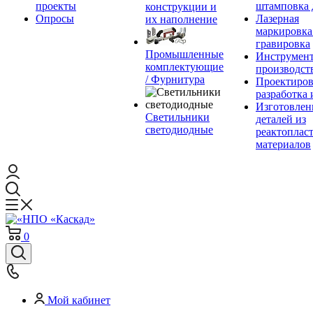
проекты
штамповка 
конструкции и
Опросы
Лазерная
их наполнение
маркировка
гравировка
Промышленные
Инструмент
комплектующие
производст
/ Фурнитура
Проектиров
разработка 
Изготовлен
Светильники
деталей из
светодиодные
реактоплас
материалов
0
Мой кабинет