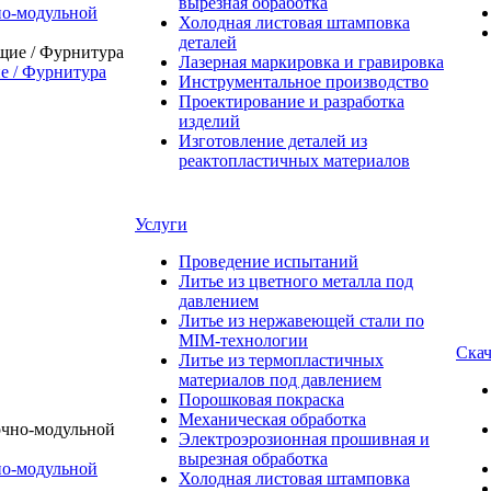
вырезная обработка
о-модульной
Холодная листовая штамповка
деталей
Лазерная маркировка и гравировка
 / Фурнитура
Инструментальное производство
Проектирование и разработка
изделий
Изготовление деталей из
реактопластичных материалов
Услуги
Проведение испытаний
Литье из цветного металла под
давлением
Литье из нержавеющей стали по
MIM-технологии
Скач
Литье из термопластичных
материалов под давлением
Порошковая покраска
Механическая обработка
Электроэрозионная прошивная и
вырезная обработка
о-модульной
Холодная листовая штамповка