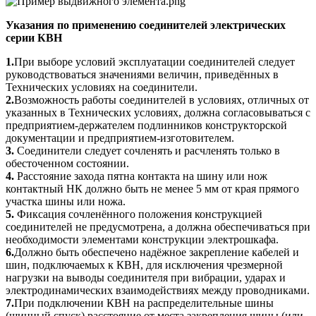
Указания по применению соединителей электрических
серии КВН
1.
При выборе условий эксплуатации соединителей следует
руководствоваться значениями величин, приведённых в
Технических условиях на соединители.
2.
Возможность работы соединителей в условиях, отличных от
указанных в Технических условиях, должна согласовываться с
предприятием-держателем подлинников конструкторской
документации и предприятием-изготовителем.
3.
Соединители следует сочленять и расчленять только в
обесточенном состоянии.
4.
Расстояние захода пятна контакта на шину или нож
контактный НК должно быть не менее 5 мм от края прямого
участка шины или ножа.
5.
Фиксация сочленённого положения конструкцией
соединителей не предусмотрена, а должна обеспечиваться при
необходимости элементами конструкции электрошкафа.
6.
Должно быть обеспечено надёжное закрепление кабелей и
шин, подключаемых к КВН, для исключения чрезмерной
нагрузки на выводы соединителя при вибрации, ударах и
электродинамических взаимодействиях между проводниками.
7.
При подключении КВН на распределительные шины
(шинный спуск) расстояние от места закрепления шины (или