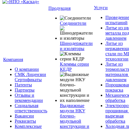
Услуги
Продукция
Проведени
испытаний
Соединители
Литье из ц
металла по
давлением
Шинодержатели
Литье из
и изоляторы
нержавеющ
стали по M
технологии
Компания
Клеммы серии
Литье из
О компании
КЕДР
термопласт
СМК Лицензии
материалов
Сертификаты
давлением
Патенты
Порошкова
Партнеры
покраска
Отзывы и
Механическ
рекомендации
обработка
Социальная
Выдвижные
Электроэро
ответственность
модули НКУ
прошивная 
Вакансии
блочно-
вырезная
Реквизиты
модульной
обработка
Комплексные
конструкции и
Холодная л