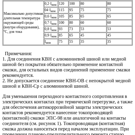
0,2·I
120
100
80
80
ном
04·I
115
95
75
75
ном
Максимально допустимая
0,6·I
105
85
65
65
ном
длительная температура
окружающей среды
0,7·I
100
80
60
60
ном
(внутри оборудования),
0,8·I
93
73
53
53
ном
ºС, для тока
0,9·I
85
65
45
45
ном
I
75
55
35
35
ном
Примечания:
1. Для соединения КВН с алюминиевой шиной или медной
шиной без покрытия обязательно применение контактной
смазки, для остальных видов соединений применение смазки
рекомендуется.
2. Не допускается соединение КВН-ОВ с непокрытой медной
шиной и КВН-Ср с алюминиевой шиной.
Для уменьшения переходного контактного сопротивления в
электрических контактах при термической перегрузке, а также
для обеспечения антикоррозийной защиты электрических
контактов рекомендуется нанесение токопроводящей
(контактной) смазки ЭПС-98 или аналогичной на контакты
соединителя (см. рисунок 1). Токопроводящая (контактная)
смазка должна наноситься перед началом эксплуатации. При
проведении планово-предупредительного ремонта старую