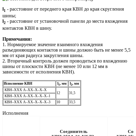
l
- расстояние от переднего края КВН до края скругления
1
шины;
l
- расстояние от установочной панели до места вхождения
2
контактов КВН в шину.
Примечания:
1. Нормируемое значение взаимного вхождения
разъединяющих контактов и шины должно быть не менее 5,5
мм от края радиуса закругления шины.
2. Вторичный контроль должен проводиться по вхождению
шины от плоскости КВН (не менее 10 или 12 мм в
зависимости от исполнения КВН).
Исполнение КВН
l
, мм
l
, мм
1
2
КВН–ХХХ А–ХХ–Х–Х–Х
12
31,5
КВН–ХХХ А–ХХ–Х–Х–Х–1
КВН–ХХХ А–ХХ–Х–Х–Х–3
10
33,5
Исполнения
Соединитель
Сое