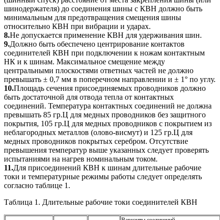
шинодержателя) до соединения шины с КВН должно быть
минимальным для предотвращения смещения шины
относительно КВН при вибрации и ударах.
8.
Не допускается применение КВН для удерживания шин.
9.
Должно быть обеспечено центрирование контактов
соединителей КВН при подключении к ножам контактным
НК и к шинам. Максимальное смещение между
центральными плоскостями ответных частей не должно
превышать ± 0,7 мм в поперечном направлении и ± 1° по углу.
10.
Площадь сечения присоединяемых проводников должно
быть достаточной для отвода тепла от контактных
соединений. Температура контактных соединений не должна
превышать 85 гр.Ц для медных проводников без защитного
покрытия, 105 гр.Ц для медных проводников с покрытием из
неблагородных металлов (олово-висмут) и 125 гр.Ц для
медных проводников покрытых серебром. Отсутствие
превышения температур выше указанных следует проверять
испытаниями на нагрев номинальным током.
11.
Для присоединений КВН к шинам длительные рабочие
токи и температурные режимы работы следует определять
согласно таблице 1.
Таблица 1. Длительные рабочие токи соединителей КВН
Варианты соединений