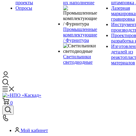
проекты
их наполнение
штамповка 
Опросы
Лазерная
маркировка
гравировка
Инструмент
Промышленные
производст
комплектующие
Проектиров
/ Фурнитура
разработка 
Изготовлен
деталей из
Светильники
реактоплас
светодиодные
материалов
0
Мой кабинет