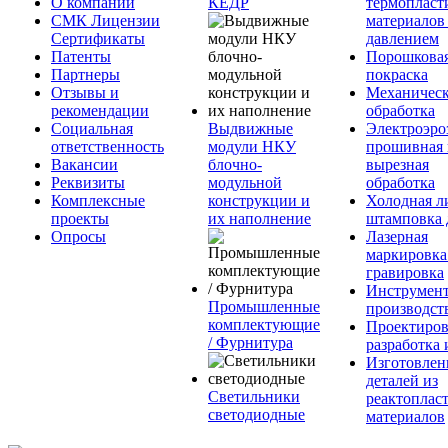
О компании
КЕДР
термопласт
СМК Лицензии
материалов
Сертификаты
давлением
Патенты
Порошкова
Партнеры
покраска
Отзывы и
Механическ
рекомендации
обработка
Социальная
Выдвижные
Электроэро
ответственность
модули НКУ
прошивная 
Вакансии
блочно-
вырезная
Реквизиты
модульной
обработка
Комплексные
конструкции и
Холодная л
проекты
их наполнение
штамповка 
Опросы
Лазерная
маркировка
гравировка
Инструмент
Промышленные
производст
комплектующие
Проектиров
/ Фурнитура
разработка 
Изготовлен
деталей из
Светильники
реактоплас
светодиодные
материалов