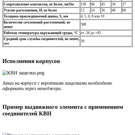
Сопротивление контактов, не более, мкОм
130
66
45
34
27
Усилие расчленения, Н, не более
12
24
36
48
60
Толщина присоединяемой шины, S, мм
4, 5, 6, 8 или 10
Количество сочленений-расчленений, не
500
менее
Рабочая температура окружающей среды, °C
от -50 до +85
Средний срок службы соединителей, не менее,
30
лет
Исполнения корпусов
Заказ на корпуса с короткими защелками необходимо
оформить через менеджера.
Пример выдвижного элемента с применением
соединителей КВН