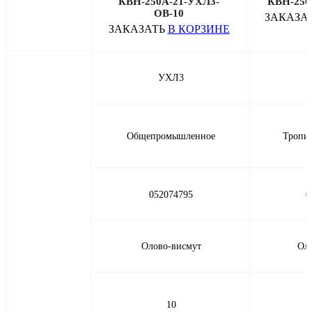
КВН-250А-21-УХЛ3-
КВН-250
ОВ-10
ЗАКАЗА
ЗАКАЗАТЬ
В КОРЗИНЕ
УХЛ3
Общепромышленное
Тропич
052074795
0
Олово-висмут
Ол
10