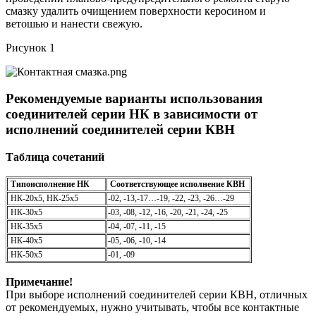
смазку удалить очищением поверхности керосином и
ветошью и нанести свежую.
Рисунок 1
Рекомендуемые варианты использования
соединителей серии НК в зависимости от
исполнений соединителей серии КВН
Таблица
сочетаний
Типоисполнение НК
Соответствующее исполнение КВН
НК-20х5, НК-25х5
-02, -13,-17…-19, -22, -23, -26…-29
НК-30х5
-03, -08, -12, -16, -20, -21, -24, -25
НК-35х5
-04, -07, -11, -15
НК-40х5
-05, -06, -10, -14
НК-50х5
-01, -09
Примечание!
При выборе исполнений соединителей серии КВН, отличных
от рекомендуемых, нужно учитывать, чтобы все контактные