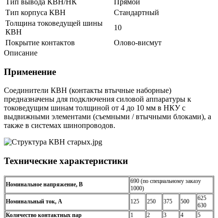
Тип вывода КВН/НК
Прямой
Тип корпуса КВН
Стандартный
Толщина токоведущей шины
10
КВН
Покрытие контактов
Олово-висмут
Описание
Применение
Соединители КВН (контакты втычные наборные)
предназначены для подключения силовой аппаратуры к
токоведущим шинам толщиной от 4 до 10 мм в НКУ с
выдвижными элементами (съемными / втычными блоками), а
также в системах шинопроводов.
Технические характеристики
690 (по специальному заказу
Номинальное напряжение, В
1000)
625
Номинальный ток, А
125
250
375
500
630
Количество контактных пар
1
2
3
4
5