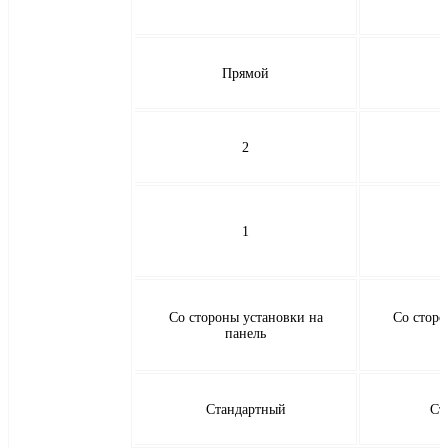
Прямой
2
1
Со стороны установки на
Со сторо
панель
Стандартный
Ст