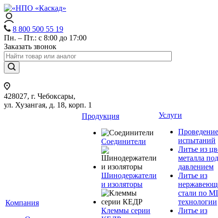
8 800 500 55 19
Пн. – Пт.: с 8:00 до 17:00
Заказать звонок
428027, г. Чебоксары,
ул. Хузангая, д. 18, корп. 1
Услуги
Продукция
Проведени
испытаний
Соединители
Литье из ц
металла по
давлением
Шинодержатели
Литье из
и изоляторы
нержавеющ
стали по M
технологии
Компания
Клеммы серии
Литье из