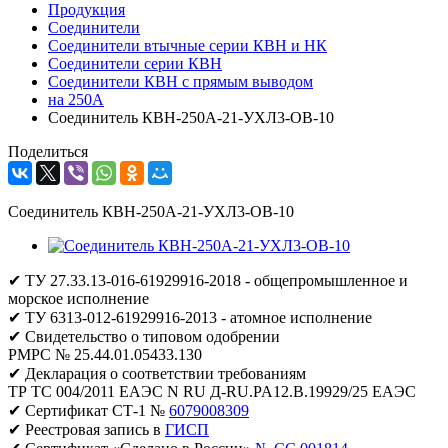
Продукция
Соединители
Соединители втычные серии КВН и НК
Соединители серии КВН
Соединители КВН с прямым выводом
на 250А
Соединитель КВН-250А-21-УХЛ3-ОВ-10
Поделиться
Соединитель КВН-250А-21-УХЛ3-ОВ-10
✔ ТУ 27.33.13-016-61929916-2018 - общепромышленное и
морское исполнение
✔ ТУ 6313-012-61929916-2013 - атомное исполнение
✔ Свидетельство о типовом одобрении
РМРС № 25.44.01.05433.130
✔ Декларация о соответствии требованиям
ТР ТС 004/2011 ЕАЭС N RU Д-RU.PA12.B.19929/25 ЕАЭС
✔ Сертификат СТ-1 №
6079008309
✔ Реестровая запись в
ГИСП