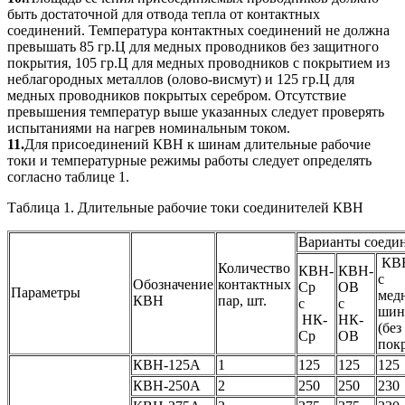
быть достаточной для отвода тепла от контактных
соединений. Температура контактных соединений не должна
превышать 85 гр.Ц для медных проводников без защитного
покрытия, 105 гр.Ц для медных проводников с покрытием из
неблагородных металлов (олово-висмут) и 125 гр.Ц для
медных проводников покрытых серебром. Отсутствие
превышения температур выше указанных следует проверять
испытаниями на нагрев номинальным током.
11.
Для присоединений КВН к шинам длительные рабочие
токи и температурные режимы работы следует определять
согласно таблице 1.
Таблица 1. Длительные рабочие токи соединителей КВН
Варианты соеди
КВ
Количество
КВН-
КВН-
с
Обозначение
контактных
Ср
ОВ
Параметры
мед
КВН
пар, шт.
с
с
шин
НК-
НК-
(без
Ср
ОВ
пок
КВН-125А
1
125
125
125
КВН-250А
2
250
250
230