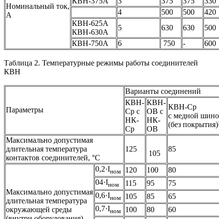
КВН-375А
3
375
375
330
Номинальный ток,
4
500
500
420
А
КВН-625А
5
630
630
500
КВН-630А
КВН-750А
6
750
-
600
Таблица 2. Температурные режимы работы соединителей
КВН
Варианты соединений
КВН-
КВН-
КВН-Ср
Параметры
Ср с
ОВ с
с медной шин
НК-
НК-
(без покрытия)
Ср
ОВ
Максимально допустимая
длительная температура
125
85
105
контактов соединителей, °C
0,2·I
120
100
80
ном
04·I
115
95
75
ном
Максимально допустимая
0,6·I
105
85
65
ном
длительная температура
0,7·I
окружающей среды
100
80
60
ном
(внутри оборудования),