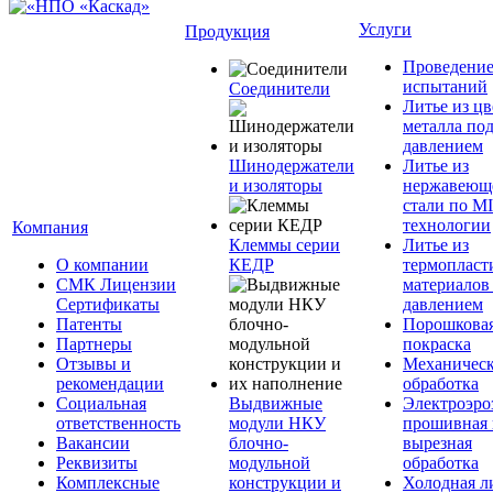
Услуги
Продукция
Проведени
испытаний
Соединители
Литье из ц
металла по
давлением
Шинодержатели
Литье из
и изоляторы
нержавеющ
стали по M
технологии
Компания
Клеммы серии
Литье из
О компании
КЕДР
термопласт
СМК Лицензии
материалов
Сертификаты
давлением
Патенты
Порошкова
Партнеры
покраска
Отзывы и
Механическ
рекомендации
обработка
Социальная
Выдвижные
Электроэро
ответственность
модули НКУ
прошивная 
Вакансии
блочно-
вырезная
Реквизиты
модульной
обработка
Комплексные
конструкции и
Холодная л