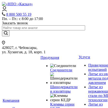
8 800 500 55 19
Пн. – Пт.: с 8:00 до 17:00
Заказать звонок
428027, г. Чебоксары,
ул. Хузангая, д. 18, корп. 1
Услуги
Продукция
Проведени
испытаний
Соединители
Литье из ц
металла по
давлением
Шинодержатели
Литье из
и изоляторы
нержавеющ
стали по M
технологии
Компания
Клеммы серии
Литье из