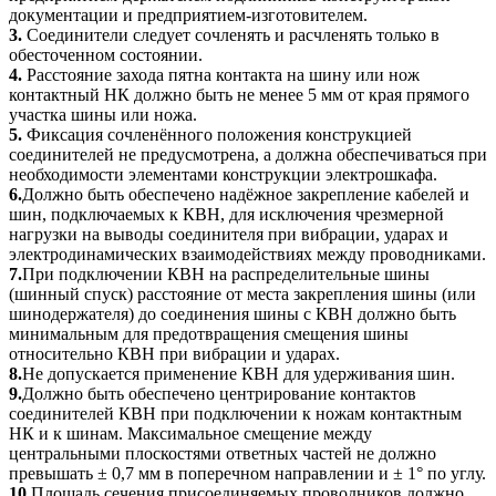
документации и предприятием-изготовителем.
3.
Соединители следует сочленять и расчленять только в
обесточенном состоянии.
4.
Расстояние захода пятна контакта на шину или нож
контактный НК должно быть не менее 5 мм от края прямого
участка шины или ножа.
5.
Фиксация сочленённого положения конструкцией
соединителей не предусмотрена, а должна обеспечиваться при
необходимости элементами конструкции электрошкафа.
6.
Должно быть обеспечено надёжное закрепление кабелей и
шин, подключаемых к КВН, для исключения чрезмерной
нагрузки на выводы соединителя при вибрации, ударах и
электродинамических взаимодействиях между проводниками.
7.
При подключении КВН на распределительные шины
(шинный спуск) расстояние от места закрепления шины (или
шинодержателя) до соединения шины с КВН должно быть
минимальным для предотвращения смещения шины
относительно КВН при вибрации и ударах.
8.
Не допускается применение КВН для удерживания шин.
9.
Должно быть обеспечено центрирование контактов
соединителей КВН при подключении к ножам контактным
НК и к шинам. Максимальное смещение между
центральными плоскостями ответных частей не должно
превышать ± 0,7 мм в поперечном направлении и ± 1° по углу.
10.
Площадь сечения присоединяемых проводников должно