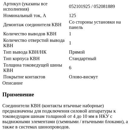
Артикул (указаны все
052101925 / 052081889
исполнения)
Номинальный ток, А
125
Со стороны установки на
Демонтаж соединителя КВН
панель
Количество выводов КВН
1
Количество отверстий вывода
1
КВН
Тип вывода КВН/НК
Прямой
Тип корпуса КВН
Стандартный
Толщина токоведущей шины
6
КВН
Покрытие контактов
Олово-висмут
Описание
Применение
Соединители КВН (контакты втычные наборные)
предназначены для подключения силовой аппаратуры к
токоведущим шинам толщиной от 4 до 10 мм в НКУ с
выдвижными элементами (съемными / втычными блоками), а
также в системах шинопроводов.