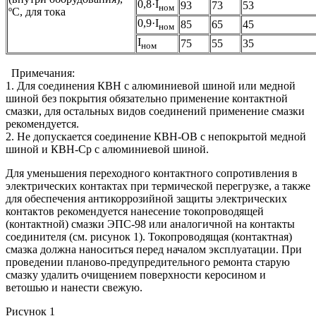
0,8·I
93
73
53
ном
ºС, для тока
0,9·I
85
65
45
ном
I
75
55
35
ном
Примечания:
1. Для соединения КВН с алюминиевой шиной или медной
шиной без покрытия обязательно применение контактной
смазки, для остальных видов соединений применение смазки
рекомендуется.
2. Не допускается соединение КВН-ОВ с непокрытой медной
шиной и КВН-Ср с алюминиевой шиной.
Для уменьшения переходного контактного сопротивления в
электрических контактах при термической перегрузке, а также
для обеспечения антикоррозийной защиты электрических
контактов рекомендуется нанесение токопроводящей
(контактной) смазки ЭПС-98 или аналогичной на контакты
соединителя (см. рисунок 1). Токопроводящая (контактная)
смазка должна наноситься перед началом эксплуатации. При
проведении планово-предупредительного ремонта старую
смазку удалить очищением поверхности керосином и
ветошью и нанести свежую.
Рисунок 1