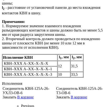
шины;
l
- расстояние от установочной панели до места вхождения
2
контактов КВН в шину.
Примечания:
1. Нормируемое значение взаимного вхождения
разъединяющих контактов и шины должно быть не менее 5,5
мм от края радиуса закругления шины.
2. Вторичный контроль должен проводиться по вхождению
шины от плоскости КВН (не менее 10 или 12 мм в
зависимости от исполнения КВН).
l
, мм
l
, мм
Исполнение КВН
1
2
КВН–ХХХ А–ХХ–Х–Х–Х
12
31,5
КВН–ХХХ А–ХХ–Х–Х–Х–1
КВН–ХХХ А–ХХ–Х–Х–Х–3
10
33,5
Исполнения
Соединитель КВН-125А-26-
Соединитель КВН-125А-26-
УХЛ3-ОВ-6
Т3-ОВ-6
Заказать
В корзине
Заказать
В корзине
Previous