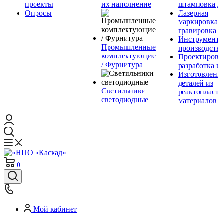
проекты
их наполнение
штамповка 
Опросы
Лазерная
маркировка
гравировка
Инструмент
Промышленные
производст
комплектующие
Проектиров
/ Фурнитура
разработка 
Изготовлен
деталей из
Светильники
реактоплас
светодиодные
материалов
0
Мой кабинет