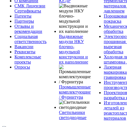
О компании
КЕДР
термопласт
СМК Лицензии
материалов
Сертификаты
давлением
Патенты
Порошкова
Партнеры
покраска
Отзывы и
Механическ
рекомендации
обработка
Социальная
Выдвижные
Электроэро
ответственность
модули НКУ
прошивная 
Вакансии
блочно-
вырезная
Реквизиты
модульной
обработка
Комплексные
конструкции и
Холодная л
проекты
их наполнение
штамповка 
Опросы
Лазерная
маркировка
гравировка
Инструмент
Промышленные
производст
комплектующие
Проектиров
/ Фурнитура
разработка 
Изготовлен
деталей из
Светильники
реактоплас
светодиодные
материалов