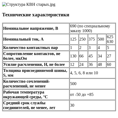
Технические характеристики
690 (по специальному
Номинальное напряжение, В
заказу 1000)
625
Номинальный ток, А
125
250
375
500
630
Количество контактных пар
1
2
3
4
5
Сопротивление контактов, не
130
66
45
34
27
более, мкОм
Усилие расчленения, Н, не более
12
24
36
48
60
Толщина присоединяемой шины,
4, 5, 6, 8 или 10
S, мм
Количество сочленений-
500
расчленений, не менее
Рабочая температура
от -50 до +85
окружающей среды, °C
Средний срок службы
30
соединителей, не менее, лет