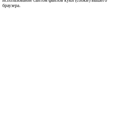
использование сайтом файлов куки (cookie) вышего
браузера.