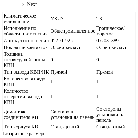
Next
Климатическое
УХЛ3
Т3
исполнение
Исполнение по
Тропическое/
Общепромышленное
области применения
морское
Артикул исполнений
052101925
052081889
Покрытие контактов
Олово-висмут
Олово-висмут
Толщина
токоведущей шины
6
6
КВН
Тип вывода КВН/НК
Прямой
Прямой
Количество выводов
1
1
КВН
Количество
отверстий вывода
1
1
КВН
Со стороны
Демонтаж
Со стороны
установки на
соединителя КВН
установки на панель
панель
Тип корпуса КВН
Стандартный
Стандартный
Габаритные размеры