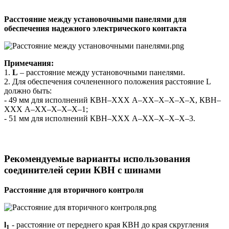
Расстояние между установочными панелями
для
обеспечения надежного электрического контакта
Примечания:
1.
L
– расстояние между установочными панелями.
2. Для обеспечения сочлененного положения расстояние L
должно быть:
- 49 мм для исполнений КВН–ХХХ А–ХХ–Х–Х–Х–Х, КВН–
ХХХ А–ХХ–Х–Х–Х–1;
- 51 мм для исполнений КВН–ХХХ А–ХХ–Х–Х–Х–3.
Рекомендуемые варианты использования
соединителей серии КВН с шинами
Расстояние для вторичного контроля
l
- расстояние от переднего края КВН до края скругления
1