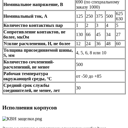
690 (по специальному
Номинальное напряжение, В
заказу 1000)
625
Номинальный ток, А
125
250
375
500
630
Количество контактных пар
1
2
3
4
5
Сопротивление контактов, не
130
66
45
34
27
более, мкОм
Усилие расчленения, Н, не более
12
24
36
48
60
Толщина присоединяемой шины,
4, 5, 6, 8 или 10
S, мм
Количество сочленений-
500
расчленений, не менее
Рабочая температура
от -50 до +85
окружающей среды, °C
Средний срок службы
30
соединителей, не менее, лет
Исполнения корпусов