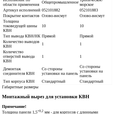
Общепромышленное
области применения
морское
Артикул исполнений
052101882
052101883
Покрытие контактов
Олово-висмут
Олово-висмут
Толщина
токоведущей шины
10
10
КВН
Тип вывода КВН/НК
Прямой
Прямой
Количество выводов
1
1
КВН
Количество
отверстий вывода
1
1
КВН
Со стороны
Демонтаж
Со стороны
установки на
соединителя КВН
установки на панель
панель
Тип корпуса КВН
Стандартный
Стандартный
Габаритные размеры
Монтажный вырез для установки КВН
Примечание!
+0,2
Толщина панели 1,5
мм - для корпусов с длинными