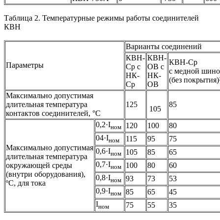
Таблица 2. Температурные режимы работы соединителей
КВН
Варианты соединений
КВН-
КВН-
КВН-Ср
Параметры
Ср с
ОВ с
с медной шин
НК-
НК-
(без покрытия)
Ср
ОВ
Максимально допустимая
длительная температура
125
85
105
контактов соединителей, °C
0,2·I
120
100
80
ном
04·I
115
95
75
ном
Максимально допустимая
0,6·I
105
85
65
ном
длительная температура
0,7·I
окружающей среды
100
80
60
ном
(внутри оборудования),
0,8·I
93
73
53
ном
ºС, для тока
0,9·I
85
65
45
ном
I
75
55
35
ном