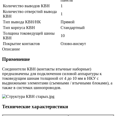
панель
Количество выводов КВН
1
Количество отверстий вывода
1
КВН
Тип вывода КВН/НК
Прямой
Тип корпуса КВН
Стандартный
Толщина токоведущей шины
10
КВН
Покрытие контактов
Олово-висмут
Описание
Применение
Соединители КВН (контакты втычные наборные)
предназначены для подключения силовой аппаратуры к
токоведущим шинам толщиной от 4 до 10 мм в НКУ с
выдвижными элементами (съемными / втычными блоками), а
также в системах шинопроводов.
Технические характеристики