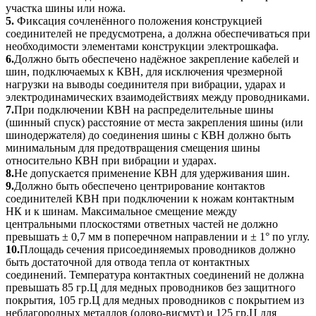
участка шины или ножа.
5.
Фиксация сочленённого положения конструкцией
соединителей не предусмотрена, а должна обеспечиваться при
необходимости элементами конструкции электрошкафа.
6.
Должно быть обеспечено надёжное закрепление кабелей и
шин, подключаемых к КВН, для исключения чрезмерной
нагрузки на выводы соединителя при вибрации, ударах и
электродинамических взаимодействиях между проводниками.
7.
При подключении КВН на распределительные шины
(шинный спуск) расстояние от места закрепления шины (или
шинодержателя) до соединения шины с КВН должно быть
минимальным для предотвращения смещения шины
относительно КВН при вибрации и ударах.
8.
Не допускается применение КВН для удерживания шин.
9.
Должно быть обеспечено центрирование контактов
соединителей КВН при подключении к ножам контактным
НК и к шинам. Максимальное смещение между
центральными плоскостями ответных частей не должно
превышать ± 0,7 мм в поперечном направлении и ± 1° по углу.
10.
Площадь сечения присоединяемых проводников должно
быть достаточной для отвода тепла от контактных
соединений. Температура контактных соединений не должна
превышать 85 гр.Ц для медных проводников без защитного
покрытия, 105 гр.Ц для медных проводников с покрытием из
неблагородных металлов (олово-висмут) и 125 гр.Ц для