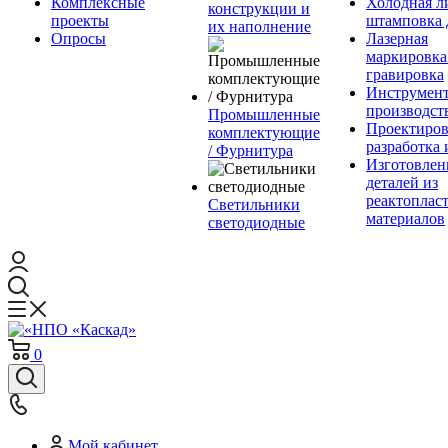
Комплексные
Холодная л
конструкции и
проекты
штамповка 
их наполнение
Опросы
Лазерная
маркировка
гравировка
Инструмент
производст
Промышленные
Проектиров
комплектующие
разработка 
/ Фурнитура
Изготовлен
деталей из
реактоплас
Светильники
материалов
светодиодные
0
Мой кабинет