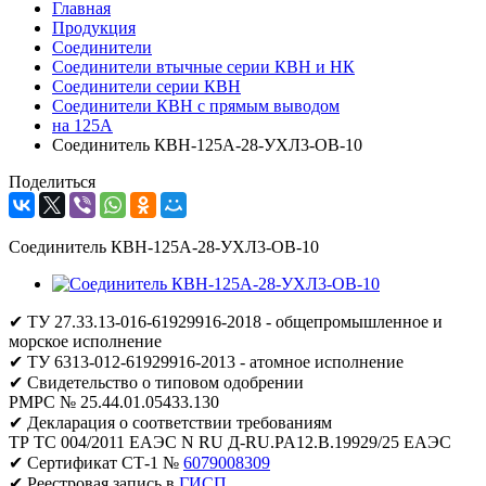
Главная
Продукция
Соединители
Соединители втычные серии КВН и НК
Соединители серии КВН
Соединители КВН с прямым выводом
на 125А
Соединитель КВН-125А-28-УХЛ3-ОВ-10
Поделиться
Соединитель КВН-125А-28-УХЛ3-ОВ-10
✔ ТУ 27.33.13-016-61929916-2018 - общепромышленное и
морское исполнение
✔ ТУ 6313-012-61929916-2013 - атомное исполнение
✔ Свидетельство о типовом одобрении
РМРС № 25.44.01.05433.130
✔ Декларация о соответствии требованиям
ТР ТС 004/2011 ЕАЭС N RU Д-RU.PA12.B.19929/25 ЕАЭС
✔ Сертификат СТ-1 №
6079008309
✔ Реестровая запись в
ГИСП