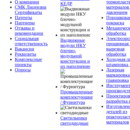
О компании
термопласт
КЕДР
СМК Лицензии
материалов
Сертификаты
давлением
Патенты
Порошкова
Партнеры
покраска
Отзывы и
Механическ
рекомендации
обработка
Социальная
Электроэро
Выдвижные
ответственность
прошивная 
модули НКУ
Вакансии
вырезная
блочно-
Реквизиты
обработка
модульной
Комплексные
Холодная л
конструкции и
проекты
штамповка 
их наполнение
Опросы
Лазерная
маркировка
гравировка
Инструмент
производст
Промышленные
Проектиров
комплектующие
разработка 
/ Фурнитура
Изготовлен
деталей из
реактоплас
Светильники
материалов
светодиодные