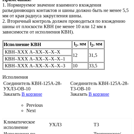
1. Нормируемое значение взаимного вхождения
разъединяющих контактов и шины должно быть не менее 5,5
мм от края радиуса закругления шины.
2. Вторичный контроль должен проводиться по вхождению
шины от плоскости КВН (не менее 10 или 12 мм в
зависимости от исполнения КВН).
l
, мм
l
, мм
Исполнение КВН
1
2
КВН–ХХХ А–ХХ–Х–Х–Х
12
31,5
КВН–ХХХ А–ХХ–Х–Х–Х–1
КВН–ХХХ А–ХХ–Х–Х–Х–3
10
33,5
Исполнения
Соединитель КВН-125А-28-
Соединитель КВН-125А-28-
УХЛ3-ОВ-10
Т3-ОВ-10
Заказать
В корзине
Заказать
В корзине
Previous
Next
Климатическое
УХЛ3
Т3
исполнение
Исполнение по
Тропическое/