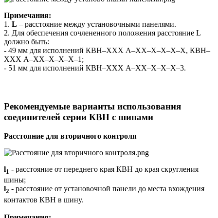
Примечания:
1.
L
– расстояние между установочными панелями.
2. Для обеспечения сочлененного положения расстояние L
должно быть:
- 49 мм для исполнений КВН–ХХХ А–ХХ–Х–Х–Х–Х, КВН–
ХХХ А–ХХ–Х–Х–Х–1;
- 51 мм для исполнений КВН–ХХХ А–ХХ–Х–Х–Х–3.
Рекомендуемые варианты использования
соединителей серии КВН с шинами
Расстояние для вторичного контроля
l
- расстояние от переднего края КВН до края скругления
1
шины;
l
- расстояние от установочной панели до места вхождения
2
контактов КВН в шину.
Примечания: