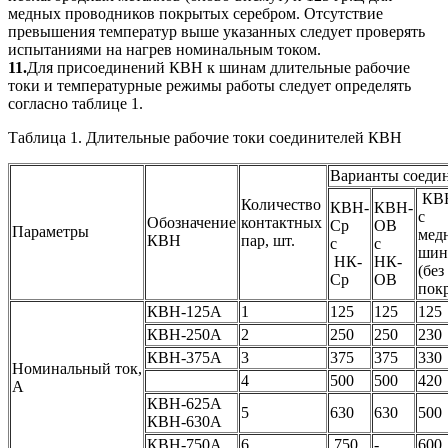
медных проводников покрытых серебром. Отсутствие
превышения температур выше указанных следует проверять
испытаниями на нагрев номинальным током.
11.
Для присоединений КВН к шинам длительные рабочие
токи и температурные режимы работы следует определять
согласно таблице 1.
Таблица 1. Длительные рабочие токи соединителей КВН
Варианты соеди
КВ
Количество
КВН-
КВН-
с
Обозначение
контактных
Ср
ОВ
Параметры
мед
КВН
пар, шт.
с
с
шин
НК-
НК-
(без
Ср
ОВ
пок
КВН-125А
1
125
125
125
КВН-250А
2
250
250
230
КВН-375А
3
375
375
330
Номинальный ток,
4
500
500
420
А
КВН-625А
5
630
630
500
КВН-630А
КВН-750А
6
750
-
600