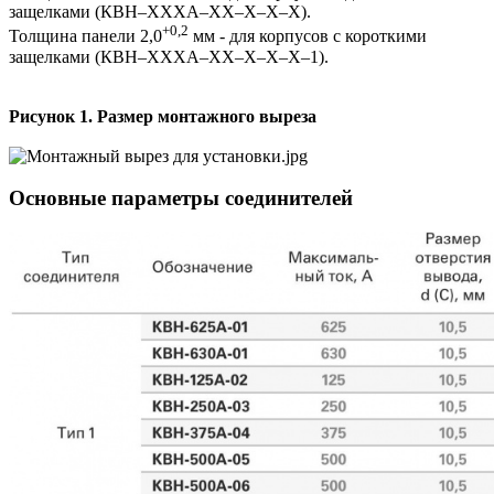
защелками (КВН–ХХХА–ХХ–Х–Х–Х).
+0,2
Толщина панели 2,0
мм - для корпусов с короткими
защелками (КВН–ХХХА–ХХ–Х–Х–Х–1).
Рисунок 1. Размер монтажного выреза
Основные параметры соединителей