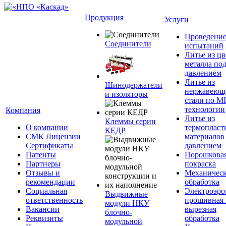
Продукция
Услуги
Проведени
Соединители
испытаний
Литье из ц
металла по
давлением
Литье из
Шинодержатели
нержавеющ
и изоляторы
стали по M
технологии
Компания
Литье из
Клеммы серии
О компании
термопласт
КЕДР
СМК Лицензии
материалов
Сертификаты
давлением
Патенты
Порошкова
Партнеры
покраска
Отзывы и
Механическ
рекомендации
обработка
Социальная
Электроэро
Выдвижные
ответственность
прошивная 
модули НКУ
Вакансии
вырезная
блочно-
Реквизиты
обработка
модульной