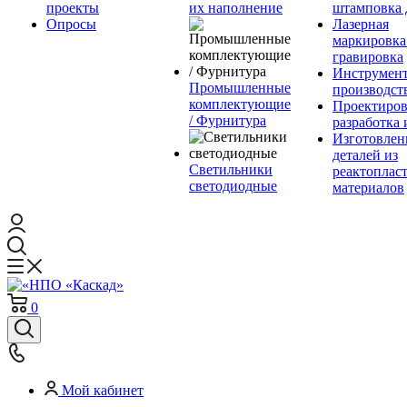
проекты
их наполнение
штамповка 
Опросы
Лазерная
маркировка
гравировка
Инструмент
Промышленные
производст
комплектующие
Проектиров
/ Фурнитура
разработка 
Изготовлен
деталей из
Светильники
реактоплас
светодиодные
материалов
0
Мой кабинет