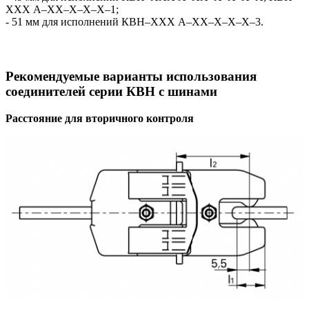
ХХХ А–ХХ–Х–Х–Х–1;
- 51 мм для исполнений КВН–ХХХ А–ХХ–Х–Х–Х–3.
Рекомендуемые варианты использования
соединителей серии КВН с шинами
Расстояние для вторичного контроля