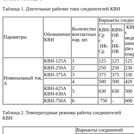
Таблица 1. Длительные рабочие токи соединителей КВН
Варианты соеди
КВ
Количество
КВН-
КВН-
с
Обозначение
контактных
Ср
ОВ
Параметры
мед
КВН
пар, шт.
с
с
шин
НК-
НК-
(без
Ср
ОВ
пок
КВН-125А
1
125
125
125
КВН-250А
2
250
250
230
КВН-375А
3
375
375
330
Номинальный ток,
4
500
500
420
А
КВН-625А
5
630
630
500
КВН-630А
КВН-750А
6
750
-
600
Таблица 2. Температурные режимы работы соединителей
КВН
Варианты соединений