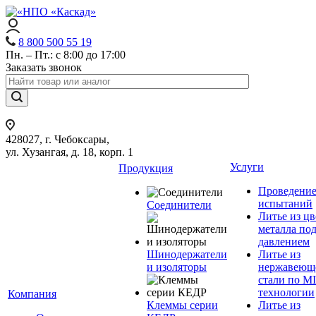
8 800 500 55 19
Пн. – Пт.: с 8:00 до 17:00
Заказать звонок
428027, г. Чебоксары,
ул. Хузангая, д. 18, корп. 1
Услуги
Продукция
Проведени
испытаний
Соединители
Литье из ц
металла по
давлением
Шинодержатели
Литье из
и изоляторы
нержавеющ
стали по M
технологии
Компания
Клеммы серии
Литье из