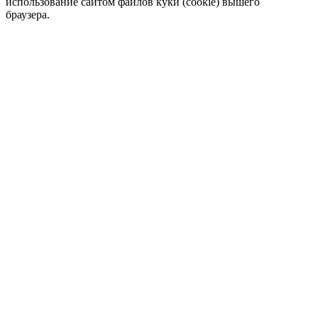
использование сайтом файлов куки (cookie) вышего
браузера.