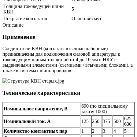
Толщина токоведущей шины
5
КВН
Покрытие контактов
Олово-висмут
Описание
Применение
Соединители КВН (контакты втычные наборные)
предназначены для подключения силовой аппаратуры к
токоведущим шинам толщиной от 4 до 10 мм в НКУ с
выдвижными элементами (съемными / втычными блоками), а
также в системах шинопроводов.
Технические характеристики
690 (по специальному
Номинальное напряжение, В
заказу 1000)
625
Номинальный ток, А
125
250
375
500
630
Количество контактных пар
1
2
3
4
5