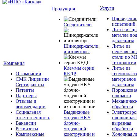
Услуги
Продукция
Проведени
испытаний
Соединители
Литье из ц
металла по
давлением
Шинодержатели
Литье из
и изоляторы
нержавеющ
стали по M
технологии
Компания
Клеммы серии
Литье из
О компании
КЕДР
термопласт
СМК Лицензии
материалов
Сертификаты
давлением
Патенты
Порошкова
Партнеры
покраска
Отзывы и
Механическ
рекомендации
обработка
Социальная
Выдвижные
Электроэро
ответственность
модули НКУ
прошивная 
Вакансии
блочно-
вырезная
Реквизиты
модульной
обработка
Комплексные
конструкции и
Холодная л