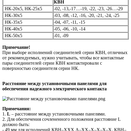
КВН
НК-20х5, НК-25х5
-02, -13,-17…-19, -22, -23, -26…-29
НК-30х5
-03, -08, -12, -16, -20, -21, -24, -25
НК-35х5
-04, -07, -11, -15
НК-40х5
-05, -06, -10, -14
НК-50х5
-01, -09
Примечание!
При выборе исполнений соединителей серии КВН, отличных
от рекомендуемых, нужно учитывать, чтобы все контактные
пары соединителей серии КВН контактировали с
поверхностью соединителя серии НК.
Расстояние между установочными панелями
для
обеспечения надежного электрического контакта
Примечания:
1.
L
– расстояние между установочными панелями.
2. Для обеспечения сочлененного положения расстояние L
должно быть:
- 49 мм для исполнений КВН–ХХХ А–ХХ–Х–Х–Х–Х, КВН–