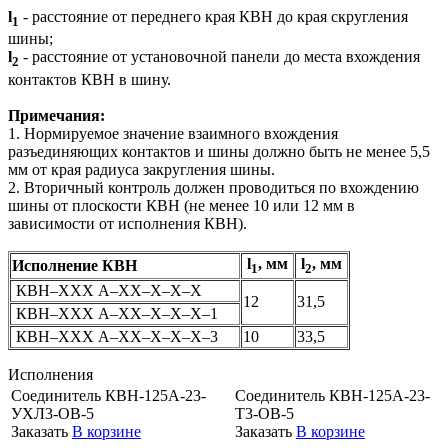
l
- расстояние от переднего края КВН до края скругления
1
шины;
l
- расстояние от установочной панели до места вхождения
2
контактов КВН в шину.
Примечания:
1. Нормируемое значение взаимного вхождения
разъединяющих контактов и шины должно быть не менее 5,5
мм от края радиуса закругления шины.
2. Вторичный контроль должен проводиться по вхождению
шины от плоскости КВН (не менее 10 или 12 мм в
зависимости от исполнения КВН).
l
, мм
l
, мм
Исполнение КВН
1
2
КВН–ХХХ А–ХХ–Х–Х–Х
12
31,5
КВН–ХХХ А–ХХ–Х–Х–Х–1
КВН–ХХХ А–ХХ–Х–Х–Х–3
10
33,5
Исполнения
Соединитель КВН-125А-23-
Соединитель КВН-125А-23-
УХЛ3-ОВ-5
Т3-ОВ-5
Заказать
В корзине
Заказать
В корзине