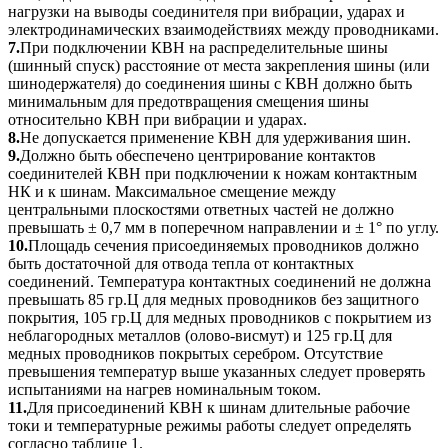
нагрузки на выводы соединителя при вибрации, ударах и
электродинамических взаимодействиях между проводниками.
7.
При подключении КВН на распределительные шины
(шинный спуск) расстояние от места закрепления шины (или
шинодержателя) до соединения шины с КВН должно быть
минимальным для предотвращения смещения шины
относительно КВН при вибрации и ударах.
8.
Не допускается применение КВН для удерживания шин.
9.
Должно быть обеспечено центрирование контактов
соединителей КВН при подключении к ножам контактным
НК и к шинам. Максимальное смещение между
центральными плоскостями ответных частей не должно
превышать ± 0,7 мм в поперечном направлении и ± 1° по углу.
10.
Площадь сечения присоединяемых проводников должно
быть достаточной для отвода тепла от контактных
соединений. Температура контактных соединений не должна
превышать 85 гр.Ц для медных проводников без защитного
покрытия, 105 гр.Ц для медных проводников с покрытием из
неблагородных металлов (олово-висмут) и 125 гр.Ц для
медных проводников покрытых серебром. Отсутствие
превышения температур выше указанных следует проверять
испытаниями на нагрев номинальным током.
11.
Для присоединений КВН к шинам длительные рабочие
токи и температурные режимы работы следует определять
согласно таблице 1.