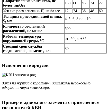
Сопротивление контактов, не
130
66
45
34
27
более, мкОм
Усилие расчленения, Н, не более
12
24
36
48
60
Толщина присоединяемой шины,
4, 5, 6, 8 или 10
S, мм
Количество сочленений-
500
расчленений, не менее
Рабочая температура
от -50 до +85
окружающей среды, °C
Средний срок службы
30
соединителей, не менее, лет
Исполнения корпусов
Заказ на корпуса с короткими защелками необходимо
оформить через менеджера.
Пример выдвижного элемента с применением
соединителей КВН