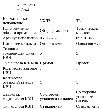
Previous
Next
Климатическое
УХЛ3
Т3
исполнение
Исполнение по
Тропическое/
Общепромышленное
области применения
морское
Артикул исполнений
052055764
052101368
Покрытие контактов
Олово-висмут
Олово-висмут
Толщина
токоведущей шины
5
5
КВН
Тип вывода КВН/НК
Прямой
Прямой
Количество выводов
1
1
КВН
Количество
отверстий вывода
1
1
КВН
Со стороны
Демонтаж
Со стороны
установки на
соединителя КВН
установки на панель
панель
Тип корпуса КВН
Стандартный
Стандартный