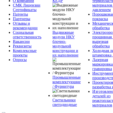
О компании
КЕДР
термопласт
СМК Лицензии
материалов
Сертификаты
давлением
Патенты
Порошкова
Партнеры
покраска
Отзывы и
Механическ
рекомендации
обработка
Социальная
Выдвижные
Электроэро
ответственность
модули НКУ
прошивная 
Вакансии
блочно-
вырезная
Реквизиты
модульной
обработка
Комплексные
конструкции и
Холодная л
проекты
их наполнение
штамповка 
Опросы
Лазерная
маркировка
гравировка
Инструмент
Промышленные
производст
комплектующие
Проектиров
/ Фурнитура
разработка 
Изготовлен
деталей из
Светильники
реактоплас
светодиодные
материалов