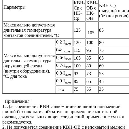
КВН-
КВН-
КВН-Ср
Параметры
Ср с
ОВ с
с медной шин
НК-
НК-
(без покрытия)
Ср
ОВ
Максимально допустимая
длительная температура
125
85
105
контактов соединителей, °C
0,2·I
120
100
80
ном
04·I
115
95
75
ном
Максимально допустимая
0,6·I
105
85
65
ном
длительная температура
0,7·I
окружающей среды
100
80
60
ном
(внутри оборудования),
0,8·I
93
73
53
ном
ºС, для тока
0,9·I
85
65
45
ном
I
75
55
35
ном
Примечания:
1. Для соединения КВН с алюминиевой шиной или медной
шиной без покрытия обязательно применение контактной
смазки, для остальных видов соединений применение смазки
рекомендуется.
2. Не допускается соединение КВН-ОВ с непокрытой медной