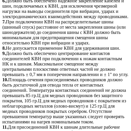
6.
Должно быть обеспечено надёжное закрепление кабелей и
шин, подключаемых к КВН, для исключения чрезмерной
нагрузки на выводы соединителя при вибрации, ударах и
электродинамических взаимодействиях между проводниками.
7.
При подключении КВН на распределительные шины
(шинный спуск) расстояние от места закрепления шины (или
шинодержателя) до соединения шины с КВН должно быть
минимальным для предотвращения смещения шины
относительно КВН при вибрации и ударах.
8.
Не допускается применение КВН для удерживания шин.
9.
Должно быть обеспечено центрирование контактов
соединителей КВН при подключении к ножам контактным
НК и к шинам. Максимальное смещение между
центральными плоскостями ответных частей не должно
превышать ± 0,7 мм в поперечном направлении и ± 1° по углу.
10.
Площадь сечения присоединяемых проводников должно
быть достаточной для отвода тепла от контактных
соединений. Температура контактных соединений не должна
превышать 85 гр.Ц для медных проводников без защитного
покрытия, 105 гр.Ц для медных проводников с покрытием из
неблагородных металлов (олово-висмут) и 125 гр.Ц для
медных проводников покрытых серебром. Отсутствие
превышения температур выше указанных следует проверять
испытаниями на нагрев номинальным током.
11.
Для присоединений КВН к шинам длительные рабочие