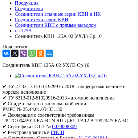
Продукция
Соединители
Соединители втычные серии КВН и НК
Соединители серии КВН
Соединители КВН с прямым выводом
на 125А
Соединитель КВН-125А-02-УХЛ3-Ср-10
Поделиться
Соединитель КВН-125А-02-УХЛ3-Ср-10
✔ ТУ 27.33.13-016-61929916-2018 - общепромышленное и
морское исполнение
✔ ТУ 6313-012-61929916-2013 - атомное исполнение
✔ Свидетельство о типовом одобрении
РМРС № 25.44.01.05433.130
✔ Декларация о соответствии требованиям
ТР ТС 004/2011 ЕАЭС N RU Д-RU.PA12.B.19929/25 ЕАЭС
✔ Сертификат СТ-1 №
6079008309
✔ Реестровая запись в
ГИСП