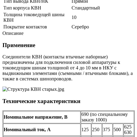
Тип вывода КВН/НК
Прямой
Тип корпуса КВН
Стандартный
Толщина токоведущей шины
10
КВН
Покрытие контактов
Серебро
Описание
Применение
Соединители КВН (контакты втычные наборные)
предназначены для подключения силовой аппаратуры к
токоведущим шинам толщиной от 4 до 10 мм в НКУ с
выдвижными элементами (съемными / втычными блоками), а
также в системах шинопроводов.
Технические характеристики
690 (по специальному
Номинальное напряжение, В
заказу 1000)
625
Номинальный ток, А
125
250
375
500
630