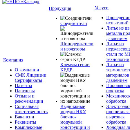
Услуги
Продукция
Проведени
испытаний
Соединители
Литье из ц
металла по
давлением
Шинодержатели
Литье из
и изоляторы
нержавеющ
стали по M
технологии
Компания
Клеммы серии
Литье из
О компании
КЕДР
термопласт
СМК Лицензии
материалов
Сертификаты
давлением
Патенты
Порошкова
Партнеры
покраска
Отзывы и
Механическ
рекомендации
обработка
Социальная
Выдвижные
Электроэро
ответственность
модули НКУ
прошивная 
Вакансии
блочно-
вырезная
Реквизиты
модульной
обработка
Комплексные
конструкции и
Холодная л