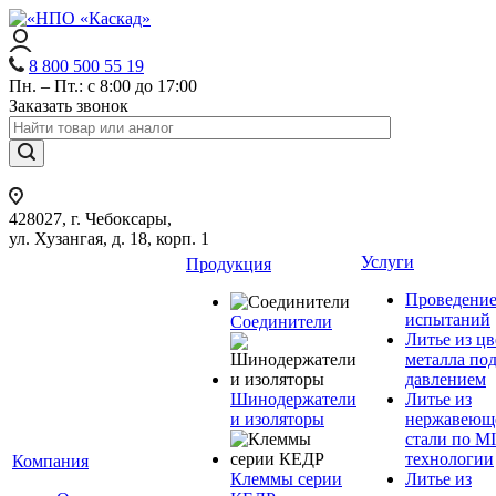
8 800 500 55 19
Пн. – Пт.: с 8:00 до 17:00
Заказать звонок
428027, г. Чебоксары,
ул. Хузангая, д. 18, корп. 1
Услуги
Продукция
Проведени
испытаний
Соединители
Литье из ц
металла по
давлением
Шинодержатели
Литье из
и изоляторы
нержавеющ
стали по M
технологии
Компания
Клеммы серии
Литье из