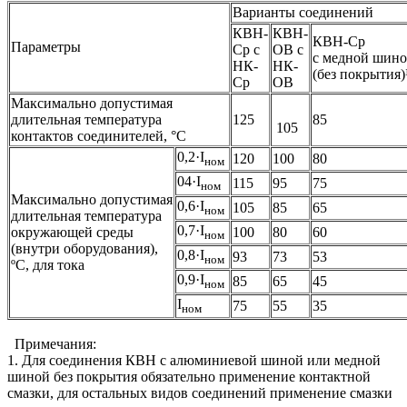
Варианты соединений
КВН-
КВН-
КВН-Ср
Параметры
Ср с
ОВ с
с медной шин
НК-
НК-
(без покрытия)
Ср
ОВ
Максимально допустимая
длительная температура
125
85
105
контактов соединителей, °C
0,2·I
120
100
80
ном
04·I
115
95
75
ном
Максимально допустимая
0,6·I
105
85
65
ном
длительная температура
0,7·I
окружающей среды
100
80
60
ном
(внутри оборудования),
0,8·I
93
73
53
ном
ºС, для тока
0,9·I
85
65
45
ном
I
75
55
35
ном
Примечания:
1. Для соединения КВН с алюминиевой шиной или медной
шиной без покрытия обязательно применение контактной
смазки, для остальных видов соединений применение смазки