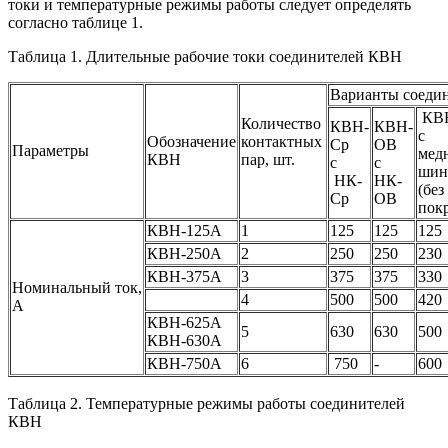
токи и температурные режимы работы следует определять
согласно таблице 1.
Таблица 1. Длительные рабочие токи соединителей КВН
Варианты соеди
КВ
Количество
КВН-
КВН-
с
Обозначение
контактных
Ср
ОВ
Параметры
мед
КВН
пар, шт.
с
с
шин
НК-
НК-
(без
Ср
ОВ
пок
КВН-125А
1
125
125
125
КВН-250А
2
250
250
230
КВН-375А
3
375
375
330
Номинальный ток,
4
500
500
420
А
КВН-625А
5
630
630
500
КВН-630А
КВН-750А
6
750
-
600
Таблица 2. Температурные режимы работы соединителей
КВН