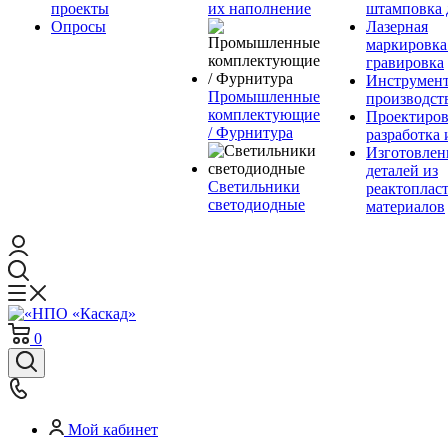
проекты
их наполнение
штамповка 
Опросы
Лазерная
маркировка
гравировка
Инструмент
Промышленные
производст
комплектующие
Проектиров
/ Фурнитура
разработка 
Изготовлен
деталей из
Светильники
реактоплас
светодиодные
материалов
0
Мой кабинет