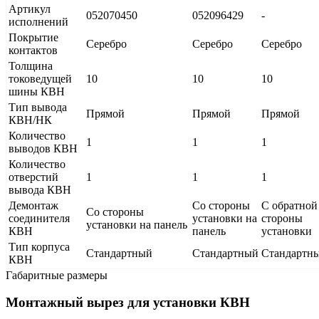
Артикул
052070450
052096429
-
исполнений
Покрытие
Серебро
Серебро
Серебро
контактов
Толщина
токоведущей
10
10
10
шины КВН
Тип вывода
Прямой
Прямой
Прямой
КВН/НК
Количество
1
1
1
выводов КВН
Количество
отверстий
1
1
1
вывода КВН
Демонтаж
Со стороны
С обратной
Со стороны
соединителя
установки на
стороны
установки на панель
КВН
панель
установки
Тип корпуса
Стандартный
Стандартный
Стандартн
КВН
Габаритные размеры
Монтажный вырез для установки КВН