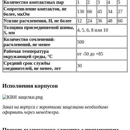
Количество контактных пар
1
2
3
4
5
Сопротивление контактов, не
130
66
45
34
27
более, мкОм
Усилие расчленения, Н, не более
12
24
36
48
60
Толщина присоединяемой шины,
4, 5, 6, 8 или 10
S, мм
Количество сочленений-
500
расчленений, не менее
Рабочая температура
от -50 до +85
окружающей среды, °C
Средний срок службы
30
соединителей, не менее, лет
Исполнения корпусов
Заказ на корпуса с короткими защелками необходимо
оформить через менеджера.
Пример выдвижного элемента с применением