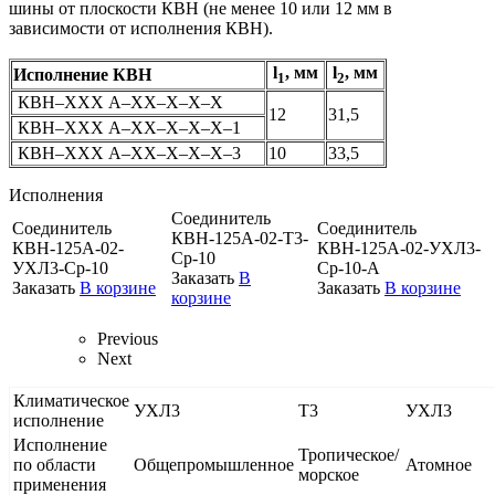
шины от плоскости КВН (не менее 10 или 12 мм в
зависимости от исполнения КВН).
l
, мм
l
, мм
Исполнение КВН
1
2
КВН–ХХХ А–ХХ–Х–Х–Х
12
31,5
КВН–ХХХ А–ХХ–Х–Х–Х–1
КВН–ХХХ А–ХХ–Х–Х–Х–3
10
33,5
Исполнения
Соединитель
Соединитель
Соединитель
КВН-125А-02-Т3-
КВН-125А-02-
КВН-125А-02-УХЛ3-
Ср-10
УХЛ3-Ср-10
Ср-10-А
Заказать
В
Заказать
В корзине
Заказать
В корзине
корзине
Previous
Next
Климатическое
УХЛ3
Т3
УХЛ3
исполнение
Исполнение
Тропическое/
по области
Общепромышленное
Атомное
морское
применения