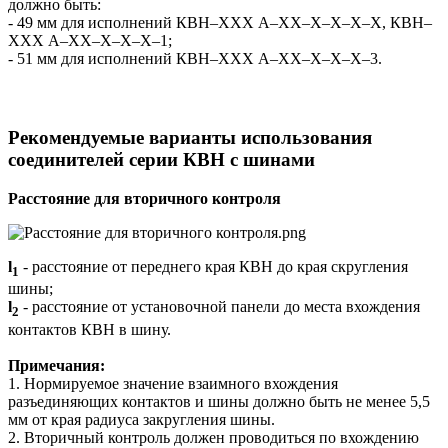
должно быть:
- 49 мм для исполнений КВН–ХХХ А–ХХ–Х–Х–Х–Х, КВН–
ХХХ А–ХХ–Х–Х–Х–1;
- 51 мм для исполнений КВН–ХХХ А–ХХ–Х–Х–Х–3.
Рекомендуемые варианты использования
соединителей серии КВН с шинами
Расстояние для вторичного контроля
l
- расстояние от переднего края КВН до края скругления
1
шины;
l
- расстояние от установочной панели до места вхождения
2
контактов КВН в шину.
Примечания:
1. Нормируемое значение взаимного вхождения
разъединяющих контактов и шины должно быть не менее 5,5
мм от края радиуса закругления шины.
2. Вторичный контроль должен проводиться по вхождению