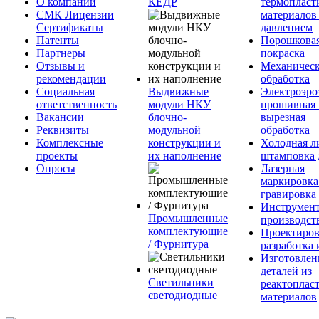
О компании
КЕДР
термопласт
СМК Лицензии
материалов
Сертификаты
давлением
Патенты
Порошкова
Партнеры
покраска
Отзывы и
Механическ
рекомендации
обработка
Социальная
Выдвижные
Электроэро
ответственность
модули НКУ
прошивная 
Вакансии
блочно-
вырезная
Реквизиты
модульной
обработка
Комплексные
конструкции и
Холодная л
проекты
их наполнение
штамповка 
Опросы
Лазерная
маркировка
гравировка
Инструмент
Промышленные
производст
комплектующие
Проектиров
/ Фурнитура
разработка 
Изготовлен
деталей из
Светильники
реактоплас
светодиодные
материалов