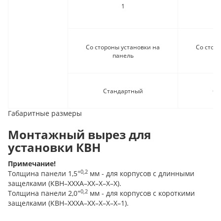
1
Со стороны установки на
Со стор
панель
Стандартный
Ст
Габаритные размеры
Монтажный вырез для
установки КВН
Примечание!
+0,2
Толщина панели 1,5
мм - для корпусов с длинными
защелками (КВН–ХХХА–ХХ–Х–Х–Х).
+0,2
Толщина панели 2,0
мм - для корпусов с короткими
защелками (КВН–ХХХА–ХХ–Х–Х–Х–1).