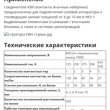
Соединители КВН (контакты втычные наборные)
предназначены для подключения силовой аппаратуры к
токоведущим шинам толщиной от 4 до 10 мм в НКУ с
выдвижными элементами (съемными / втычными
блоками), а также в системах шинопроводов.
Технические характеристики
690 (по специальному
Номинальное напряжение, В
заказу 1000)
625
Номинальный ток, А
125
250
375
500
630
Количество контактных пар
1
2
3
4
5
Сопротивление контактов, не более,
130
66
45
34
27
мкОм
Усилие расчленения, Н, не более
12
24
36
48
60
Толщина присоединяемой шины, S,
4, 5, 6, 8 или 10
мм
Количество сочленений-расчленений,
500
не менее
Рабочая температура окружающей