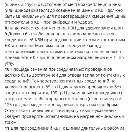
(шинный спуск) расстояние от места закрепления шины
(или шинодержателя) до соединения шины с КВН должно
быть минимальным для предотвращения смещения шины
относительно КВН при вибрации и ударах.
8.
Не допускается применение КВН для удерживания шин.
9.
Должно быть обеспечено центрирование контактов
соединителей КВН при подключении к ножам контактным
НК и к шинам. Максимальное смещение между
центральными плоскостями ответных частей не должно
превышать ± 0,7 мм в поперечном направлении и ± 1° по
углу.
10.
Площадь сечения присоединяемых проводников
должно быть достаточной для отвода тепла от контактных
соединений. Температура контактных соединений не
должна превышать 85 гр.Ц для медных проводников без
защитного покрытия, 105 гр.Ц для медных проводников с
покрытием из неблагородных металлов (олово-висмут) и
125 гр.Ц для медных проводников покрытых серебром.
Отсутствие превышения температур выше указанных
следует проверять испытаниями на нагрев номинальным
током.
11.
Для присоединений КВН к шинам длительные рабочие