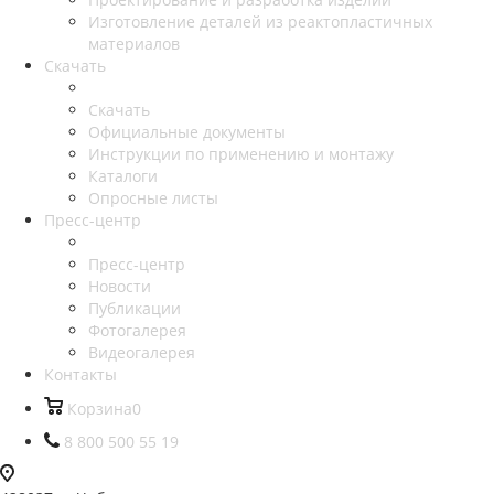
Изготовление деталей из реактопластичных
материалов
Скачать
Скачать
Официальные документы
Инструкции по применению и монтажу
Каталоги
Опросные листы
Пресс-центр
Пресс-центр
Новости
Публикации
Фотогалерея
Видеогалерея
Контакты
Корзина
0
8 800 500 55 19