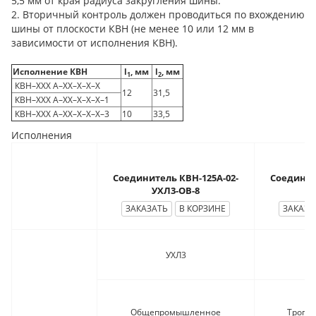
5,5 мм от края радиуса закругления шины.
2. Вторичный контроль должен проводиться по вхождению
шины от плоскости КВН (не менее 10 или 12 мм в
зависимости от исполнения КВН).
Исполнение КВН
l
, мм
l
, мм
1
2
КВН–ХХХ А–ХХ–Х–Х–Х
12
31,5
КВН–ХХХ А–ХХ–Х–Х–Х–1
КВН–ХХХ А–ХХ–Х–Х–Х–3
10
33,5
Исполнения
Соединитель КВН-125А-02-
Соединит
УХЛ3-ОВ-8
ЗАКАЗАТЬ
В КОРЗИНЕ
ЗАКАЗА
УХЛ3
Общепромышленное
Тропич