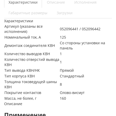
Характеристики
Описание
Исполнения
Габаритные размеры
Загрузки
Характеристики
Артикул (указаны все
052096441 / 052096442
исполнения)
Номинальный ток, А
125
Со стороны установки на
Демонтаж соединителя КВН
панель
Количество выводов КВН
1
Количество отверстий вывода
1
КВН
Тип вывода КВН/НК
Прямой
Тип корпуса КВН
Стандартный
Толщина токоведущей шины
8
КВН
Покрытие контактов
Олово-висмут
Масса, не более, г
160
Описание
Применение