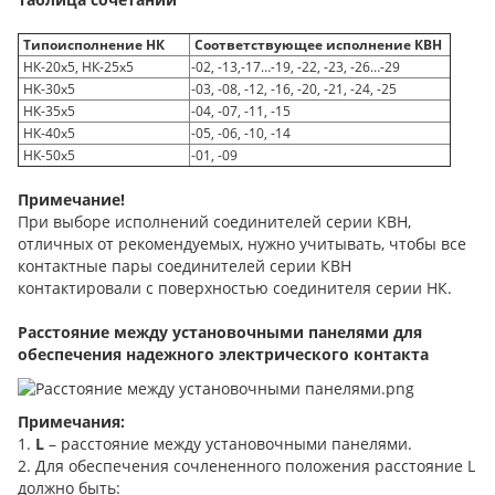
Типоисполнение НК
Соответствующее исполнение КВН
НК-20х5, НК-25х5
-02, -13,-17…-19, -22, -23, -26…-29
НК-30х5
-03, -08, -12, -16, -20, -21, -24, -25
НК-35х5
-04, -07, -11, -15
НК-40х5
-05, -06, -10, -14
НК-50х5
-01, -09
Примечание!
При выборе исполнений соединителей серии КВН,
отличных от рекомендуемых, нужно учитывать, чтобы все
контактные пары соединителей серии КВН
контактировали с поверхностью соединителя серии НК.
Расстояние между установочными панелями
для
обеспечения надежного электрического контакта
Примечания:
1.
L
– расстояние между установочными панелями.
2. Для обеспечения сочлененного положения расстояние L
должно быть: