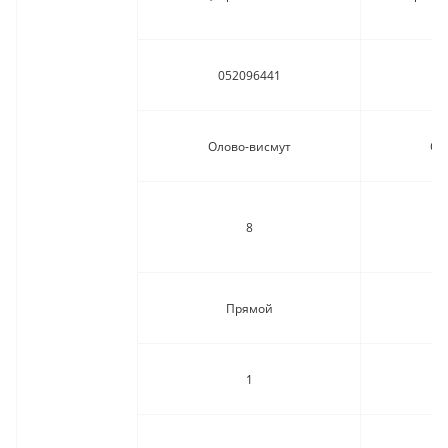
052096441
0
Олово-висмут
Ол
8
Прямой
1