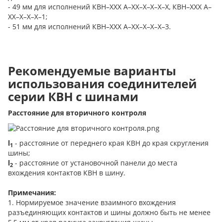
- 49 мм для исполнений КВН–ХХХ А–ХХ–Х–Х–Х–Х, КВН–ХХХ А–
ХХ–Х–Х–Х–1;
- 51 мм для исполнений КВН–ХХХ А–ХХ–Х–Х–Х–3.
Рекомендуемые варианты
использования соединителей
серии КВН с шинами
Расстояние для вторичного контроля
l
- расстояние от переднего края КВН до края скругления
1
шины;
l
- расстояние от установочной панели до места
2
вхождения контактов КВН в шину.
Примечания:
1. Нормируемое значение взаимного вхождения
разъединяющих контактов и шины должно быть не менее