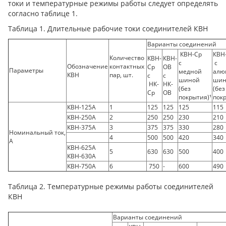
токи и температурные режимы работы следует определять
согласно таблице 1.
Таблица 1. Длительные рабочие токи соединителей КВН
Варианты соединений
КВН-Ср
КВН
Количество
КВН-
КВН-
с
с
Обозначение
контактных
Ср
ОВ
Параметры
медной
алю
КВН
пар, шт.
с
с
шиной
шин
НК-
НК-
(без
(без
Ср
ОВ
покрытия)¹
покр
КВН-125А
1
125
125
125
115
КВН-250А
2
250
250
230
210
КВН-375А
3
375
375
330
280
Номинальный ток,
4
500
500
420
340
А
КВН-625А
5
630
630
500
400
КВН-630А
КВН-750А
6
750
-
600
490
Таблица 2. Температурные режимы работы соединителей
КВН
Варианты соединений