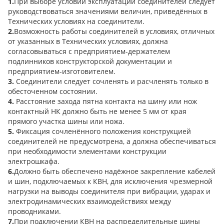
1.
При выборе условий эксплуатации соединителей следует
руководствоваться значениями величин, приведённых в
Технических условиях на соединители.
2.
Возможность работы соединителей в условиях, отличных
от указанных в Технических условиях, должна
согласовываться с предприятием-держателем
подлинников конструкторской документации и
предприятием-изготовителем.
3.
Соединители следует сочленять и расчленять только в
обесточенном состоянии.
4.
Расстояние захода пятна контакта на шину или нож
контактный НК должно быть не менее 5 мм от края
прямого участка шины или ножа.
5.
Фиксация сочленённого положения конструкцией
соединителей не предусмотрена, а должна обеспечиваться
при необходимости элементами конструкции
электрошкафа.
6.
Должно быть обеспечено надёжное закрепление кабелей
и шин, подключаемых к КВН, для исключения чрезмерной
нагрузки на выводы соединителя при вибрации, ударах и
электродинамических взаимодействиях между
проводниками.
7.
При подключении КВН на распределительные шины