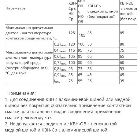
КВН-
КВН-
КВН-ОВ
ОВ
КВН-Ср
Параметры
Ср с
с алюми
с
с медной шиной
НК-
шиной
НК-
(без покрытия)¹
Ср
(без покр
ОВ
Максимально допустимая
длительная температура
125
85
85
105
контактов соединителей, °C
0,2·I
120
100
80
80
ном
04·I
115
95
75
75
ном
Максимально допустимая
0,6·I
105
85
65
65
длительная температура
ном
окружающей среды
0,7·I
100
80
60
60
ном
(внутри оборудования),
0,8·I
93
73
53
53
ном
ºС, для тока
0,9·I
85
65
45
45
ном
I
75
55
35
35
ном
Примечания:
1. Для соединения КВН с алюминиевой шиной или медной
шиной без покрытия обязательно применение контактной
смазки, для остальных видов соединений применение
смазки рекомендуется.
2. Не допускается соединение КВН-ОВ с непокрытой
медной шиной и КВН-Ср с алюминиевой шиной.