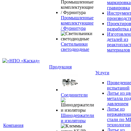
маркировка
гравировка
Инструмент
Промышленные
производст
комплектующие
Проектиров
/ Фурнитура
разработка 
Изготовлен
деталей из
Светильники
реактоплас
светодиодные
материалов
Продукция
Услуги
Проведени
испытаний
Литье из ц
Соединители
металла по
давлением
Литье из
нержавеющ
Шинодержатели
стали по M
и изоляторы
технологии
Компания
Литье из