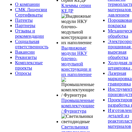
О компании
термопласт
Клеммы серии
СМК Лицензии
материалов
КЕДР
Сертификаты
давлением
Патенты
Порошкова
Партнеры
покраска
Отзывы и
Механическ
рекомендации
обработка
Социальная
Электроэро
ответственность
прошивная 
Выдвижные
Вакансии
вырезная
модули НКУ
Реквизиты
обработка
блочно-
Комплексные
Холодная л
модульной
проекты
штамповка 
конструкции и
Опросы
Лазерная
их наполнение
маркировка
гравировка
Инструмент
производст
Проектиров
Промышленные
разработка 
комплектующие
Изготовлен
/ Фурнитура
деталей из
реактоплас
материалов
Светильники