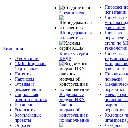
Проведени
испытаний
Соединители
Литье из ц
металла по
давлением
Шинодержатели
Литье из
и изоляторы
нержавеющ
стали по M
технологии
Компания
Клеммы серии
Литье из
О компании
КЕДР
термопласт
СМК Лицензии
материалов
Сертификаты
давлением
Патенты
Порошкова
Партнеры
покраска
Отзывы и
Механическ
рекомендации
обработка
Социальная
Выдвижные
Электроэро
ответственность
модули НКУ
прошивная 
Вакансии
блочно-
вырезная
Реквизиты
модульной
обработка
Комплексные
конструкции и
Холодная л
проекты
их наполнение
штамповка 
Опросы
Лазерная