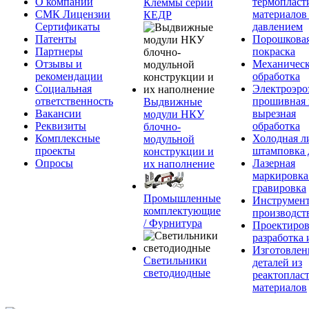
О компании
термопласт
Клеммы серии
СМК Лицензии
материалов
КЕДР
Сертификаты
давлением
Патенты
Порошкова
Партнеры
покраска
Отзывы и
Механическ
рекомендации
обработка
Социальная
Электроэро
ответственность
прошивная 
Выдвижные
Вакансии
вырезная
модули НКУ
Реквизиты
обработка
блочно-
Комплексные
Холодная л
модульной
проекты
штамповка 
конструкции и
Опросы
Лазерная
их наполнение
маркировка
гравировка
Промышленные
Инструмент
комплектующие
производст
/ Фурнитура
Проектиров
разработка 
Изготовлен
Светильники
деталей из
светодиодные
реактоплас
материалов