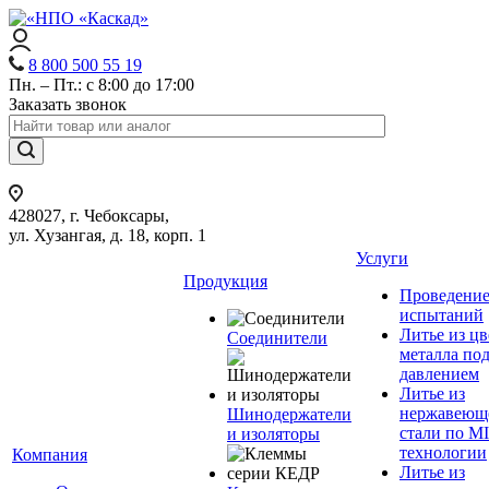
8 800 500 55 19
Пн. – Пт.: с 8:00 до 17:00
Заказать звонок
428027, г. Чебоксары,
ул. Хузангая, д. 18, корп. 1
Услуги
Продукция
Проведени
испытаний
Литье из ц
Соединители
металла по
давлением
Литье из
нержавеющ
Шинодержатели
стали по M
и изоляторы
технологии
Компания
Литье из