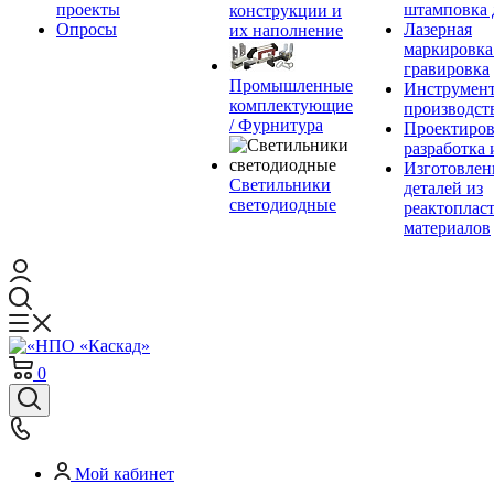
проекты
штамповка 
конструкции и
Опросы
Лазерная
их наполнение
маркировка
гравировка
Промышленные
Инструмент
комплектующие
производст
/ Фурнитура
Проектиров
разработка 
Изготовлен
Светильники
деталей из
светодиодные
реактоплас
материалов
0
Мой кабинет