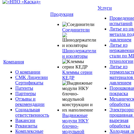
Услуги
Продукция
Проведени
испытаний
Литье из ц
Соединители
металла по
давлением
Литье из
нержавеющ
Шинодержатели
стали по M
и изоляторы
технологии
Компания
Литье из
О компании
термопласт
Клеммы серии
СМК Лицензии
материалов
КЕДР
Сертификаты
давлением
Патенты
Порошкова
Партнеры
покраска
Отзывы и
Механическ
рекомендации
обработка
Социальная
Электроэро
ответственность
прошивная 
Выдвижные
Вакансии
вырезная
модули НКУ
Реквизиты
обработка
блочно-
Комплексные
Холодная л
модульной