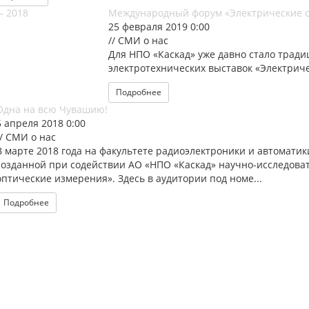
Международный форум «Электрические се
25 февраля 2019 0:00
// СМИ о нас
Для НПО «Каскад» уже давно стало тради
электротехнических выставок «Электриче
Подробнее
Одна на всю Чувашию!
5 апреля 2018 0:00
// СМИ о нас
В марте 2018 года на факультете радиоэлектроники и автоматики
созданной при содействии АО «НПО «Каскад» научно-исследоват
оптические измерения». Здесь в аудитории под номе...
Подробнее