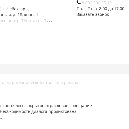
8 800 500 55 19
Пн. – Пт.: с 8:00 до 17:00
, г. Чебоксары,
Заказать звонок
ангая, д. 18, корп. 1
есс-центр
Контакты
 электротехнической отрасли в рамках
 состоялось закрытое отраслевое совещание
 Необходимость диалога продиктована
.