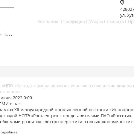
428027
ул. Хуз
Компания
Продукция
Услуги
Скачать
Пр
ты
 «НПО «Каскад» принял активное участие в совещание лидеров
ннопром»
 июля 2022 0:00
 СМИ о нас
рамках XII международной промышленной выставки «Иннопром»
д эгидой НСПЭ «Росэлектро» с представителями ПАО «Россети».
облемами развития электроэнергетики в новых экономических..
Подробнее