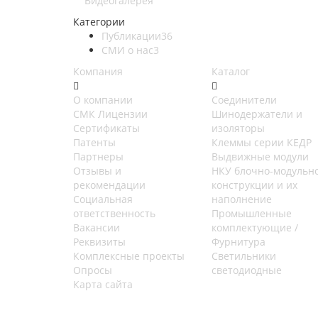
Видеогалерея
Категории
Публикации
36
СМИ о нас
3
Компания
Каталог
О компании
Соединители
СМК Лицензии
Шинодержатели и
Сертификаты
изоляторы
Патенты
Клеммы серии КЕДР
Партнеры
Выдвижные модули
Отзывы и
НКУ блочно-модульн
рекомендации
конструкции и их
Социальная
наполнение
ответственность
Промышленные
Вакансии
комплектующие /
Реквизиты
Фурнитура
Комплексные проекты
Светильники
Опросы
светодиодные
Карта сайта