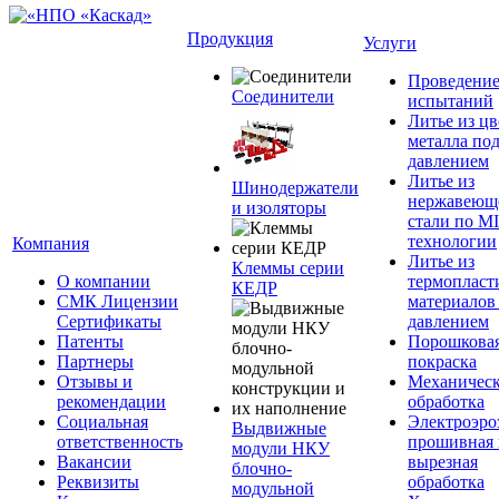
Продукция
Услуги
Проведени
Соединители
испытаний
Литье из ц
металла по
давлением
Литье из
Шинодержатели
нержавеющ
и изоляторы
стали по M
технологии
Компания
Литье из
Клеммы серии
О компании
термопласт
КЕДР
СМК Лицензии
материалов
Сертификаты
давлением
Патенты
Порошкова
Партнеры
покраска
Отзывы и
Механическ
рекомендации
обработка
Социальная
Электроэро
Выдвижные
ответственность
прошивная 
модули НКУ
Вакансии
вырезная
блочно-
Реквизиты
обработка
модульной