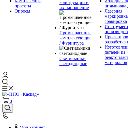
Комплексные
Холодная л
конструкции и
проекты
штамповка 
их наполнение
Опросы
Лазерная
маркировка
гравировка
Инструмент
производст
Промышленные
Проектиров
комплектующие
разработка 
/ Фурнитура
Изготовлен
деталей из
реактоплас
Светильники
материалов
светодиодные
0
Мой кабинет