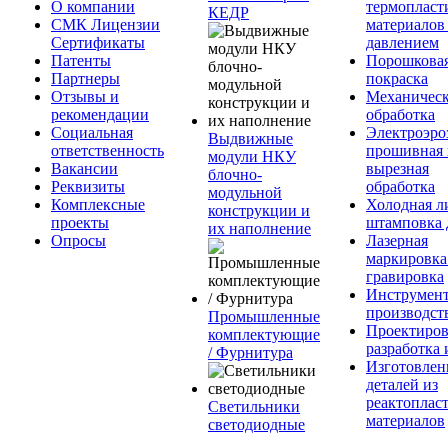
О компании
термопласт
КЕДР
СМК Лицензии
материалов
Сертификаты
давлением
Патенты
Порошкова
Партнеры
покраска
Отзывы и
Механическ
рекомендации
обработка
Социальная
Электроэро
Выдвижные
ответственность
прошивная 
модули НКУ
Вакансии
вырезная
блочно-
Реквизиты
обработка
модульной
Комплексные
Холодная л
конструкции и
проекты
штамповка 
их наполнение
Опросы
Лазерная
маркировка
гравировка
Инструмент
производст
Промышленные
Проектиров
комплектующие
разработка 
/ Фурнитура
Изготовлен
деталей из
реактоплас
Светильники
материалов
светодиодные