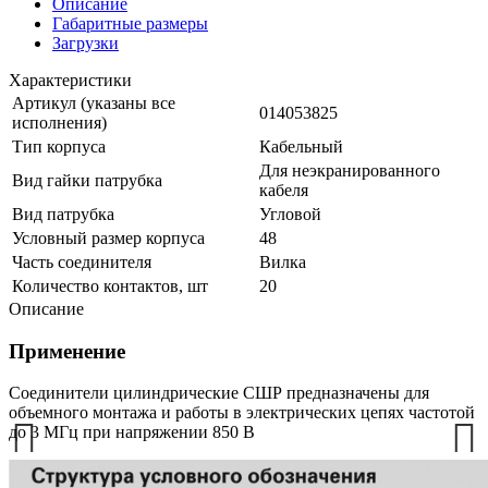
Описание
Габаритные размеры
Загрузки
Характеристики
Артикул (указаны все
014053825
исполнения)
Тип корпуса
Кабельный
Для неэкранированного
Вид гайки патрубка
кабеля
Вид патрубка
Угловой
Условный размер корпуса
48
Часть соединителя
Вилка
Количество контактов, шт
20
Описание
Применение
Соединители цилиндрические СШР предназначены для
объемного монтажа и работы в электрических цепях частотой
до 3 МГц при напряжении 850 В
Prev
Next