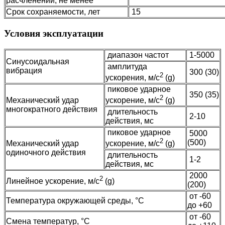
расчленений, не менее
Срок сохраняемости, лет
15
Условия эксплуатации
диапазон частот
1-5000
Синусоидальная
амплитуда
вибрация
300 (30)
2
ускорения, м/с
(g)
пиковое ударное
350 (35)
2
Механический удар
ускорение, м/с
(g)
многократного действия
длительность
2-10
действия, мс
пиковое ударное
5000
2
(500)
Механический удар
ускорение, м/с
(g)
одиночного действия
длительность
1-2
действия, мс
2000
2
Линейное ускорение, м/с
(g)
(200)
от -60
Температура окружающей среды, °C
до +60
от -60
Смена температур, °C