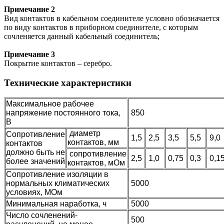
Примечание 2
Вид контактов в кабельном соединителе условно обозначается
по виду контактов в приборном соединителе, с которым
сочленяется данный кабельный соединитель;
Примечание 3
Покрытие контактов – серебро.
Технические характеристики
Максимальное рабочее
напряжение постоянного тока,
850
В
диаметр
Сопротивление
1,5
2,5
3,5
5,5
9,0
контактов, мм
контактов
должно быть не
сопротивление
2,5
1,0
0,75
0,3
0,1
более значений
контактов, мОм
Сопротивление изоляции в
нормальных климатических
5000
условиях, МОм
Минимальная наработка, ч
5000
Число сочленений-
500