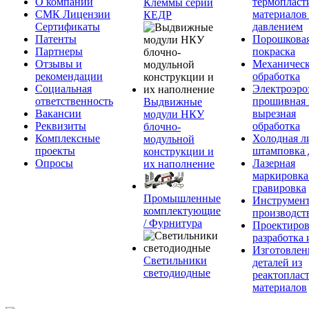
О компании
термопласт
Клеммы серии
СМК Лицензии
материалов
КЕДР
Сертификаты
давлением
Патенты
Порошкова
Партнеры
покраска
Отзывы и
Механическ
рекомендации
обработка
Социальная
Электроэро
ответственность
прошивная 
Выдвижные
Вакансии
вырезная
модули НКУ
Реквизиты
обработка
блочно-
Комплексные
Холодная л
модульной
проекты
штамповка 
конструкции и
Опросы
Лазерная
их наполнение
маркировка
гравировка
Промышленные
Инструмент
комплектующие
производст
/ Фурнитура
Проектиров
разработка 
Изготовлен
Светильники
деталей из
светодиодные
реактоплас
материалов