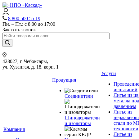
8 800 500 55 19
Пн. – Пт.: с 8:00 до 17:00
Заказать звонок
428027, г. Чебоксары,
ул. Хузангая, д. 18, корп. 1
Услуги
Продукция
Проведени
испытаний
Литье из ц
Соединители
металла по
давлением
Литье из
нержавеющ
Шинодержатели
стали по M
и изоляторы
технологии
Компания
Литье из