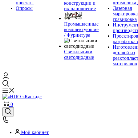
проекты
штамповка 
конструкции и
Опросы
Лазерная
их наполнение
маркировка
гравировка
Промышленные
Инструмент
комплектующие
производст
/ Фурнитура
Проектиров
разработка 
Изготовлен
Светильники
деталей из
светодиодные
реактоплас
материалов
0
Мой кабинет