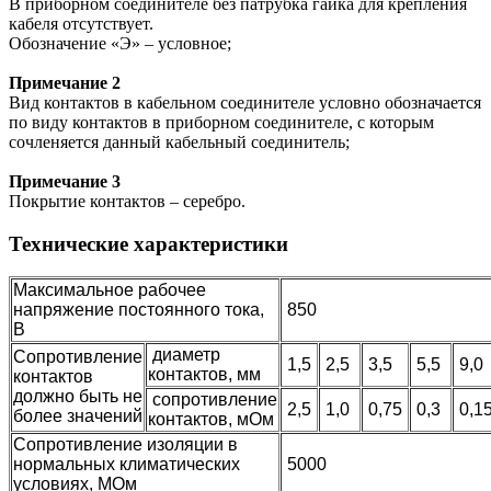
В приборном соединителе без патрубка гайка для крепления
кабеля отсутствует.
Обозначение «Э» – условное;
Примечание 2
Вид контактов в кабельном соединителе условно обозначается
по виду контактов в приборном соединителе, с которым
сочленяется данный кабельный соединитель;
Примечание 3
Покрытие контактов – серебро.
Технические характеристики
Максимальное рабочее
напряжение постоянного тока,
850
В
диаметр
Сопротивление
1,5
2,5
3,5
5,5
9,0
контактов, мм
контактов
должно быть не
сопротивление
2,5
1,0
0,75
0,3
0,1
более значений
контактов, мОм
Сопротивление изоляции в
нормальных климатических
5000
условиях, МОм