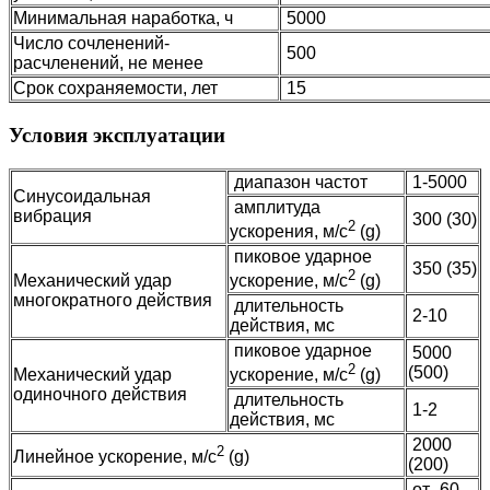
Минимальная наработка, ч
5000
Число сочленений-
500
расчленений, не менее
Срок сохраняемости, лет
15
Условия эксплуатации
диапазон частот
1-5000
Синусоидальная
амплитуда
вибрация
300 (30)
2
ускорения, м/с
(g)
пиковое ударное
350 (35)
2
Механический удар
ускорение, м/с
(g)
многократного действия
длительность
2-10
действия, мс
пиковое ударное
5000
2
(500)
Механический удар
ускорение, м/с
(g)
одиночного действия
длительность
1-2
действия, мс
2000
2
Линейное ускорение, м/с
(g)
(200)
от -60