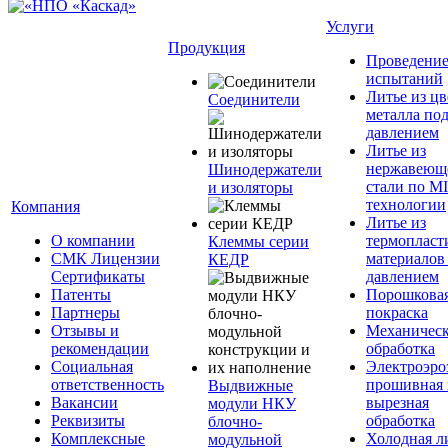
Услуги
Продукция
Проведени
испытаний
Литье из ц
Соединители
металла по
давлением
Литье из
нержавеющ
Шинодержатели
стали по M
и изоляторы
технологии
Компания
Литье из
О компании
термопласт
Клеммы серии
СМК Лицензии
материалов
КЕДР
Сертификаты
давлением
Патенты
Порошкова
Партнеры
покраска
Отзывы и
Механическ
рекомендации
обработка
Социальная
Электроэро
ответственность
прошивная 
Выдвижные
Вакансии
вырезная
модули НКУ
Реквизиты
обработка
блочно-
Комплексные
Холодная л
модульной