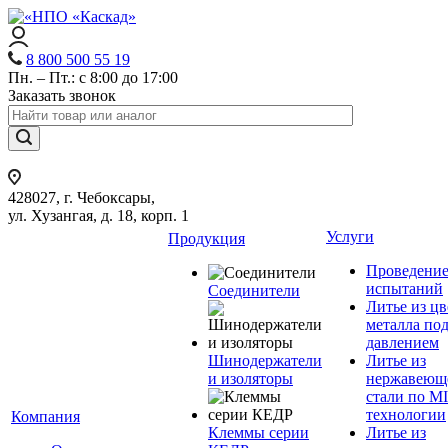
8 800 500 55 19
Пн. – Пт.: с 8:00 до 17:00
Заказать звонок
428027, г. Чебоксары,
ул. Хузангая, д. 18, корп. 1
Услуги
Продукция
Проведени
испытаний
Соединители
Литье из ц
металла по
давлением
Шинодержатели
Литье из
и изоляторы
нержавеющ
стали по M
технологии
Компания
Клеммы серии
Литье из