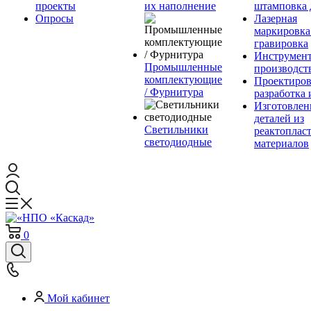
проекты
их наполнение
штамповка 
Опросы
Лазерная
маркировка
гравировка
Инструмент
Промышленные
производст
комплектующие
Проектиров
/ Фурнитура
разработка 
Изготовлен
деталей из
Светильники
реактоплас
светодиодные
материалов
0
Мой кабинет