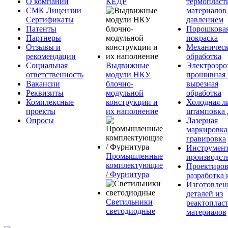
О компании
КЕДР
термопласт
СМК Лицензии
материалов
Сертификаты
давлением
Патенты
Порошкова
Партнеры
покраска
Отзывы и
Механическ
рекомендации
обработка
Социальная
Выдвижные
Электроэро
ответственность
модули НКУ
прошивная 
Вакансии
блочно-
вырезная
Реквизиты
модульной
обработка
Комплексные
конструкции и
Холодная л
проекты
их наполнение
штамповка 
Опросы
Лазерная
маркировка
гравировка
Инструмент
Промышленные
производст
комплектующие
Проектиров
/ Фурнитура
разработка 
Изготовлен
деталей из
Светильники
реактоплас
светодиодные
материалов