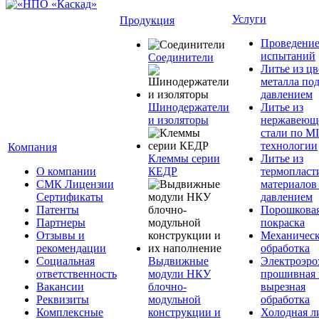
Услуги
Продукция
Проведени
испытаний
Соединители
Литье из ц
металла по
давлением
Шинодержатели
Литье из
и изоляторы
нержавеющ
стали по M
технологии
Компания
Клеммы серии
Литье из
О компании
КЕДР
термопласт
СМК Лицензии
материалов
Сертификаты
давлением
Патенты
Порошкова
Партнеры
покраска
Отзывы и
Механическ
рекомендации
обработка
Социальная
Выдвижные
Электроэро
ответственность
модули НКУ
прошивная 
Вакансии
блочно-
вырезная
Реквизиты
модульной
обработка
Комплексные
конструкции и
Холодная л