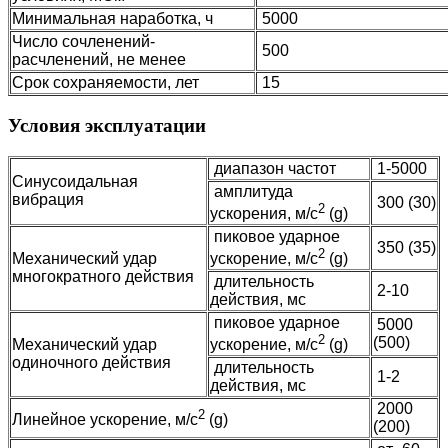
Минимальная наработка, ч
5000
Число сочленений-
500
расчленений, не менее
Срок сохраняемости, лет
15
Условия эксплуатации
диапазон частот
1-5000
Синусоидальная
амплитуда
вибрация
300 (30)
2
ускорения, м/с
(g)
пиковое ударное
350 (35)
2
Механический удар
ускорение, м/с
(g)
многократного действия
длительность
2-10
действия, мс
пиковое ударное
5000
2
(500)
Механический удар
ускорение, м/с
(g)
одиночного действия
длительность
1-2
действия, мс
2000
2
Линейное ускорение, м/с
(g)
(200)