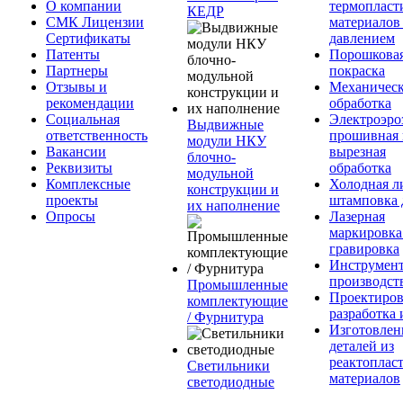
О компании
термопласт
КЕДР
СМК Лицензии
материалов
Сертификаты
давлением
Патенты
Порошкова
Партнеры
покраска
Отзывы и
Механическ
рекомендации
обработка
Социальная
Электроэро
Выдвижные
ответственность
прошивная 
модули НКУ
Вакансии
вырезная
блочно-
Реквизиты
обработка
модульной
Комплексные
Холодная л
конструкции и
проекты
штамповка 
их наполнение
Опросы
Лазерная
маркировка
гравировка
Инструмент
производст
Промышленные
Проектиров
комплектующие
разработка 
/ Фурнитура
Изготовлен
деталей из
реактоплас
Светильники
материалов
светодиодные