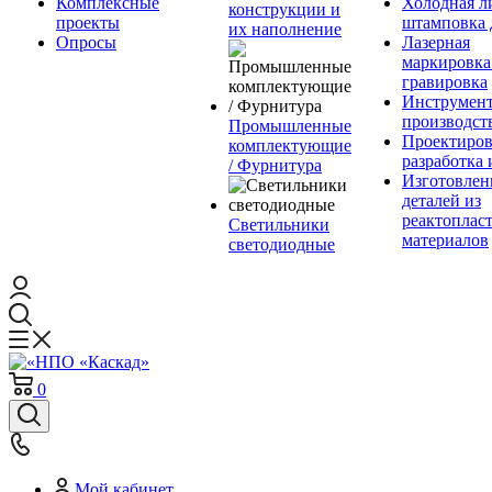
Комплексные
Холодная л
конструкции и
проекты
штамповка 
их наполнение
Опросы
Лазерная
маркировка
гравировка
Инструмент
производст
Промышленные
Проектиров
комплектующие
разработка 
/ Фурнитура
Изготовлен
деталей из
реактоплас
Светильники
материалов
светодиодные
0
Мой кабинет