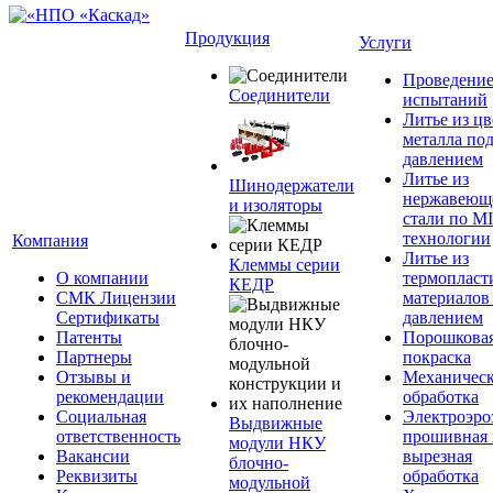
Продукция
Услуги
Проведени
Соединители
испытаний
Литье из ц
металла по
давлением
Литье из
Шинодержатели
нержавеющ
и изоляторы
стали по M
технологии
Компания
Литье из
Клеммы серии
О компании
термопласт
КЕДР
СМК Лицензии
материалов
Сертификаты
давлением
Патенты
Порошкова
Партнеры
покраска
Отзывы и
Механическ
рекомендации
обработка
Социальная
Электроэро
Выдвижные
ответственность
прошивная 
модули НКУ
Вакансии
вырезная
блочно-
Реквизиты
обработка
модульной