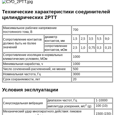
Технические характеристики соединителей
цилиндрических 2РТТ
Максимальное рабочее напряжение
700
постоянного тока, В
диаметр
1,5
2,5
3,5
5,5
9,0
Сопротивление контактов
контактов, мм
должно быть не более
сопротивление
значений
2,5
1,0
0,75
0,3
0,15
контактов, мОм
Сопротивление изоляции в нормальных
1000
климатических условиях, МОм
Минимальная наработка, ч
1000
Число сочленений-расчленений, не менее
500
Номинальная частота, Гц
3000
Срок сохраняемости, лет
20
Условия эксплуатации
диапазон частот, Гц
1-10000
Синусоидальная вибрация
2
100 (10)
амплитуда ускорения, м/с
(g)
Механический удар многократного действия: пиковое
1500 (150)
2