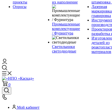
проекты
их наполнение
штамповка 
Опросы
Лазерная
маркировка
гравировка
Инструмент
Промышленные
производст
комплектующие
Проектиров
/ Фурнитура
разработка 
Изготовлен
деталей из
Светильники
реактоплас
светодиодные
материалов
0
Мой кабинет