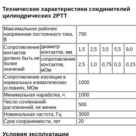
Технические характеристики соединителей
цилиндрических 2РТТ
Максимальное рабочее
напряжение постоянного тока,
700
В
диаметр
Сопротивление
1,5
2,5
3,5
5,5
9,0
контактов, мм
контактов
должно быть не
сопротивление
более
контактов,
2,5
1,0
0,75
0,3
0,1
значений
мОм
Сопротивление изоляции в
нормальных климатических
1000
условиях, МОм
Минимальная наработка, ч
1000
Число сочленений-
500
расчленений, не менее
Номинальная частота, Гц
3000
Срок сохраняемости, лет
20
Условия эксплуатации