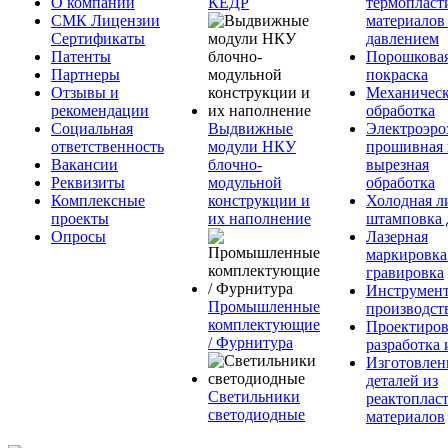
О компании
КЕДР
термопласт
СМК Лицензии
материалов
Сертификаты
давлением
Патенты
Порошкова
Партнеры
покраска
Отзывы и
Механическ
рекомендации
обработка
Социальная
Выдвижные
Электроэро
ответственность
модули НКУ
прошивная 
Вакансии
блочно-
вырезная
Реквизиты
модульной
обработка
Комплексные
конструкции и
Холодная л
проекты
их наполнение
штамповка 
Опросы
Лазерная
маркировка
гравировка
Инструмент
Промышленные
производст
комплектующие
Проектиров
/ Фурнитура
разработка 
Изготовлен
деталей из
Светильники
реактоплас
светодиодные
материалов