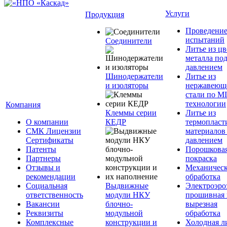
Услуги
Продукция
Проведени
испытаний
Соединители
Литье из ц
металла по
давлением
Шинодержатели
Литье из
и изоляторы
нержавеющ
стали по M
технологии
Компания
Клеммы серии
Литье из
О компании
КЕДР
термопласт
СМК Лицензии
материалов
Сертификаты
давлением
Патенты
Порошкова
Партнеры
покраска
Отзывы и
Механическ
рекомендации
обработка
Социальная
Выдвижные
Электроэро
ответственность
модули НКУ
прошивная 
Вакансии
блочно-
вырезная
Реквизиты
модульной
обработка
Комплексные
конструкции и
Холодная л