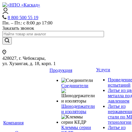
8 800 500 55 19
Пн. – Пт.: с 8:00 до 17:00
Заказать звонок
428027, г. Чебоксары,
ул. Хузангая, д. 18, корп. 1
Услуги
Продукция
Проведени
испытаний
Соединители
Литье из ц
металла по
давлением
Шинодержатели
Литье из
и изоляторы
нержавеющ
стали по M
технологии
Компания
Клеммы серии
Литье из