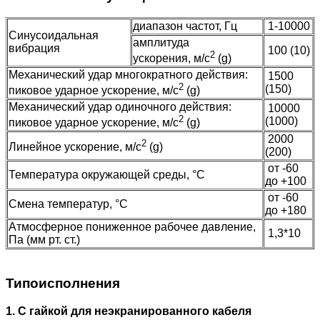
диапазон частот, Гц
1-10000
Синусоидальная
амплитуда
вибрация
100 (10)
2
ускорения, м/с
(g)
Механический удар многократного действия:
1500
2
(150)
пиковое ударное ускорение, м/с
(g)
Механический удар одиночного действия:
10000
2
(1000)
пиковое ударное ускорение, м/с
(g)
2000
2
Линейное ускорение, м/с
(g)
(200)
от -60
Температура окружающей среды, °C
до +100
от -60
Смена температур, °C
до +180
Атмосферное пониженное рабочее давление,
1,3*10
Па (мм рт. ст.)
Типоисполнения
1. С гайкой для неэкранированного кабеля