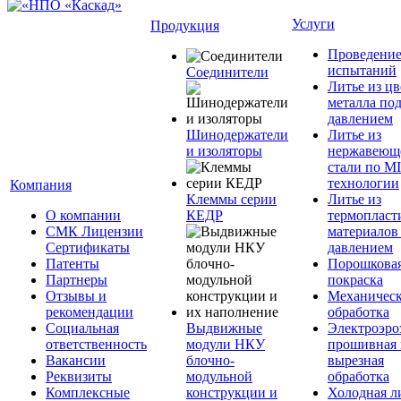
Услуги
Продукция
Проведени
испытаний
Соединители
Литье из ц
металла по
давлением
Шинодержатели
Литье из
и изоляторы
нержавеющ
стали по M
технологии
Компания
Клеммы серии
Литье из
О компании
КЕДР
термопласт
СМК Лицензии
материалов
Сертификаты
давлением
Патенты
Порошкова
Партнеры
покраска
Отзывы и
Механическ
рекомендации
обработка
Социальная
Выдвижные
Электроэро
ответственность
модули НКУ
прошивная 
Вакансии
блочно-
вырезная
Реквизиты
модульной
обработка
Комплексные
конструкции и
Холодная л