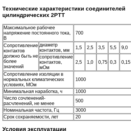
Технические характеристики соединителей
цилиндрических 2РТТ
Максимальное рабочее
напряжение постоянного тока,
700
В
диаметр
Сопротивление
1,5
2,5
3,5
5,5
9,0
контактов, мм
контактов
должно быть не
сопротивление
более
контактов,
2,5
1,0
0,75
0,3
0,1
значений
мОм
Сопротивление изоляции в
нормальных климатических
1000
условиях, МОм
Минимальная наработка, ч
1000
Число сочленений-
500
расчленений, не менее
Номинальная частота, Гц
3000
Срок сохраняемости, лет
20
Условия эксплуатации