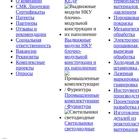
О компании
КЕДР
термопласт
СМК Лицензии
материалов
Сертификаты
давлением
Патенты
Порошкова
Партнеры
покраска
Отзывы и
Механическ
рекомендации
обработка
Социальная
Выдвижные
Электроэро
ответственность
модули НКУ
прошивная 
Вакансии
блочно-
вырезная
Реквизиты
модульной
обработка
Комплексные
конструкции и
Холодная л
проекты
их наполнение
штамповка 
Опросы
Лазерная
маркировка
гравировка
Инструмент
Промышленные
производст
комплектующие
Проектиров
/ Фурнитура
разработка 
Изготовлен
деталей из
Светильники
реактоплас
светодиодные
материалов