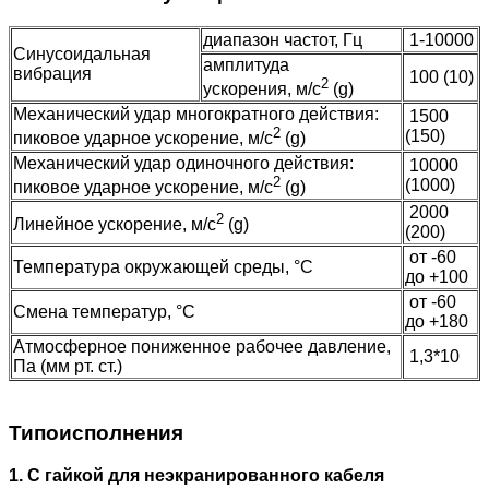
диапазон частот, Гц
1-10000
Синусоидальная
амплитуда
вибрация
100 (10)
2
ускорения, м/с
(g)
Механический удар многократного действия:
1500
2
(150)
пиковое ударное ускорение, м/с
(g)
Механический удар одиночного действия:
10000
2
(1000)
пиковое ударное ускорение, м/с
(g)
2000
2
Линейное ускорение, м/с
(g)
(200)
от -60
Температура окружающей среды, °C
до +100
от -60
Смена температур, °C
до +180
Атмосферное пониженное рабочее давление,
1,3*10
Па (мм рт. ст.)
Типоисполнения
1. С гайкой для неэкранированного кабеля