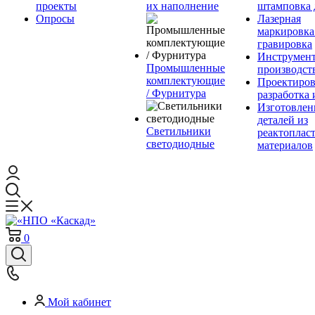
проекты
их наполнение
штамповка 
Опросы
Лазерная
маркировка
гравировка
Инструмент
Промышленные
производст
комплектующие
Проектиров
/ Фурнитура
разработка 
Изготовлен
деталей из
Светильники
реактоплас
светодиодные
материалов
0
Мой кабинет