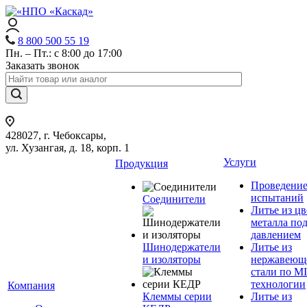
8 800 500 55 19
Пн. – Пт.: с 8:00 до 17:00
Заказать звонок
428027, г. Чебоксары,
ул. Хузангая, д. 18, корп. 1
Услуги
Продукция
Проведени
испытаний
Соединители
Литье из ц
металла по
давлением
Шинодержатели
Литье из
и изоляторы
нержавеющ
стали по M
технологии
Компания
Клеммы серии
Литье из