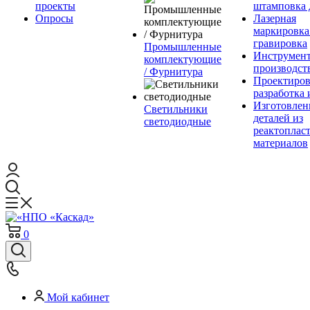
проекты
штамповка 
Опросы
Лазерная
маркировка
гравировка
Промышленные
Инструмент
комплектующие
производст
/ Фурнитура
Проектиров
разработка 
Изготовлен
Светильники
деталей из
светодиодные
реактоплас
материалов
0
Мой кабинет