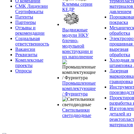
О компании
термопласт
Клеммы серии
СМК Лицензии
материалов
КЕДР
Сертификаты
давлением
Патенты
Порошкова
Партнеры
покраска
Отзывы и
Механическ
Выдвижные
рекомендации
обработка
модули НКУ
Социальная
Электроэро
блочно-
ответственность
прошивная 
модульной
Вакансии
вырезная
конструкции и
Реквизиты
обработка
их наполнение
Комплексные
Холодная л
проекты
штамповка 
Опросы
Лазерная
маркировка
гравировка
Промышленные
Инструмент
комплектующие
производст
/ Фурнитура
Проектиров
разработка 
Изготовлен
Светильники
деталей из
светодиодные
реактоплас
материалов