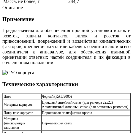
Масса, не более, г
244,7
Описание
Применение
Предназначены для обеспечения прочной установки вилок и
розеток, з
ащиты контактов вилок и розеток от
прикосновений, повреждений и воздействия климатических
факторов, крепления жгута или кабеля к соединителю и всего
соединителя к аппаратуре, для обеспечения взаимной
ориентации ответных частей соединителя и их фиксации в
сочлененном положении
Технические характеристики
Цвет
Черный (RAL 9005)
Цинковый литейный сплав (для размера 22х22)
Материал корпусов
Алюминиевый литейный сплав (для остальных размеров)
Покрытие корпусов
Порошковая полиэфирная краска
Материал
фиксирующих
Нержавеющая сталь
элементов