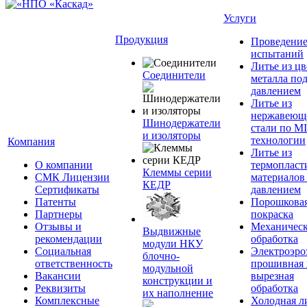
Услуги
Продукция
Проведени
испытаний
Литье из ц
Соединители
металла по
давлением
Литье из
нержавеющ
Шинодержатели
стали по M
и изоляторы
технологии
Компания
Литье из
О компании
термопласт
Клеммы серии
СМК Лицензии
материалов
КЕДР
Сертификаты
давлением
Патенты
Порошкова
Партнеры
покраска
Отзывы и
Механическ
Выдвижные
рекомендации
обработка
модули НКУ
Социальная
Электроэро
блочно-
ответственность
прошивная 
модульной
Вакансии
вырезная
конструкции и
Реквизиты
обработка
их наполнение
Комплексные
Холодная л