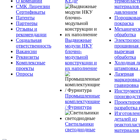
О компании
КЕДР
термопласт
СМК Лицензии
материалов
Сертификаты
давлением
Патенты
Порошкова
Партнеры
покраска
Отзывы и
Механическ
рекомендации
обработка
Социальная
Выдвижные
Электроэро
ответственность
модули НКУ
прошивная 
Вакансии
блочно-
вырезная
Реквизиты
модульной
обработка
Комплексные
конструкции и
Холодная л
проекты
их наполнение
штамповка 
Опросы
Лазерная
маркировка
гравировка
Инструмент
Промышленные
производст
комплектующие
Проектиров
/ Фурнитура
разработка 
Изготовлен
деталей из
Светильники
реактоплас
светодиодные
материалов