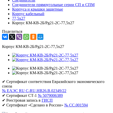
Соединители
Соединители прямоугольные серии СП и СПМ
Корпуса и крышки защитные
Корпус кабельный
77,5х27
Корпус КМ-КВ-2Б/Pg21-2С-77,5х27
Поделиться
Корпус КМ-КВ-2Б/Pg21-2С-77,5х27
✔ Сертификат соответствия Евразийского экономического
союза
№ ЕАЭС RU C-RU.НВ26.В.02349/22
✔ Сертификат СТ-1
№ 5079006389
✔ Реестровая запись в
ГИСП
✔ Сертификат «Сделано в России»
№ CC.001594