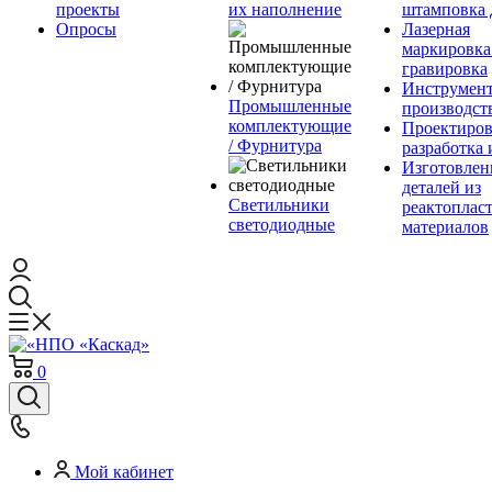
проекты
их наполнение
штамповка 
Опросы
Лазерная
маркировка
гравировка
Инструмент
Промышленные
производст
комплектующие
Проектиров
/ Фурнитура
разработка 
Изготовлен
деталей из
Светильники
реактоплас
светодиодные
материалов
0
Мой кабинет