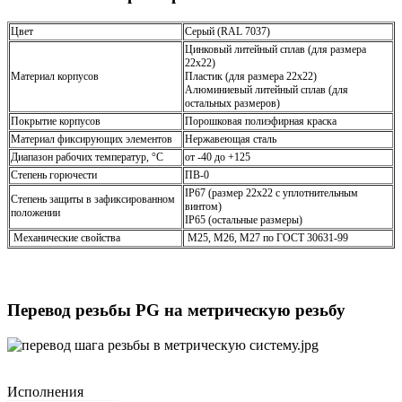
Цвет
Серый (RAL 7037)
Цинковый литейный сплав (для размера
22х22)
Материал корпусов
Пластик (для размера 22х22)
Алюминиевый литейный сплав (для
остальных размеров)
Покрытие корпусов
Порошковая полиэфирная краска
Материал фиксирующих элементов
Нержавеющая сталь
Диапазон рабочих температур, °С
от -40 до +125
Степень горючести
ПВ-0
IP67 (размер 22х22 с уплотнительным
Степень защиты в зафиксированном
винтом)
положении
IP65 (остальные размеры)
Механические свойства
М25, М26, М27 по ГОСТ 30631-99
Перевод резьбы PG на метрическую резьбу
Исполнения