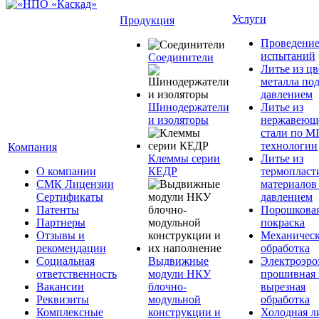
Услуги
Продукция
Проведени
испытаний
Соединители
Литье из ц
металла по
давлением
Шинодержатели
Литье из
и изоляторы
нержавеющ
стали по M
технологии
Компания
Клеммы серии
Литье из
О компании
КЕДР
термопласт
СМК Лицензии
материалов
Сертификаты
давлением
Патенты
Порошкова
Партнеры
покраска
Отзывы и
Механическ
рекомендации
обработка
Социальная
Выдвижные
Электроэро
ответственность
модули НКУ
прошивная 
Вакансии
блочно-
вырезная
Реквизиты
модульной
обработка
Комплексные
конструкции и
Холодная л