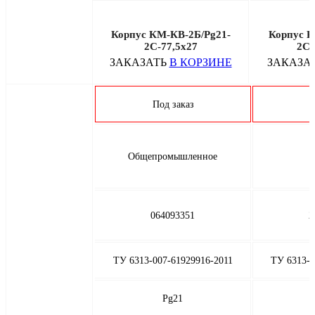
Корпус КМ-КВ-2Б/Pg21-
Корпус К
2С-77,5х27
2С-
ЗАКАЗАТЬ
В КОРЗИНЕ
ЗАКАЗА
Под заказ
П
Общепромышленное
064093351
2
ТУ 6313-007-61929916-2011
ТУ 6313-0
Pg21