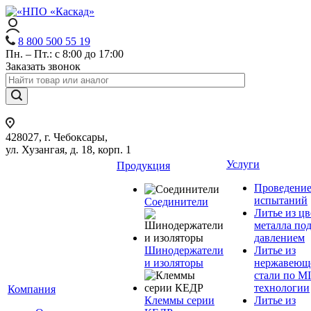
8 800 500 55 19
Пн. – Пт.: с 8:00 до 17:00
Заказать звонок
428027, г. Чебоксары,
ул. Хузангая, д. 18, корп. 1
Услуги
Продукция
Проведени
испытаний
Соединители
Литье из ц
металла по
давлением
Шинодержатели
Литье из
и изоляторы
нержавеющ
стали по M
технологии
Компания
Клеммы серии
Литье из