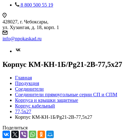
8 800 500 55 19
428027, г. Чебоксары,
ул. Хузангая, д. 18, корп. 1
info@npokaskad.ru
Корпус КМ-КН-1Б/Pg21-2В-77,5х27
Главная
Продукция
Соединители
Соединители прямоугольные серии СП и СПМ
Корпуса и крышки защитные
Корпус кабельный
77,5х27
Корпус КМ-КН-1Б/Pg21-2В-77,5х27
Поделиться