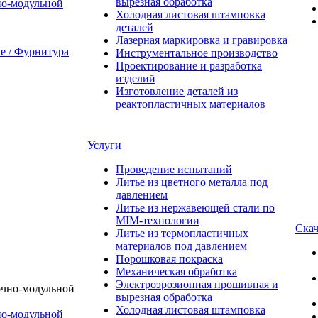
вырезная обработка
о-модульной
Холодная листовая штамповка
деталей
Лазерная маркировка и гравировка
 / Фурнитура
Инструментальное производство
Проектирование и разработка
изделий
Изготовление деталей из
реактопластичных материалов
Услуги
Проведение испытаний
Литье из цветного металла под
давлением
Литье из нержавеющей стали по
MIM-технологии
Скач
Литье из термопластичных
материалов под давлением
Порошковая покраска
Механическая обработка
Электроэрозионная прошивная и
вырезная обработка
Холодная листовая штамповка
о-модульной