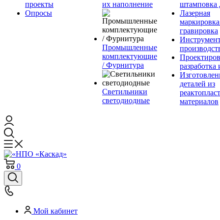
проекты
их наполнение
штамповка 
Опросы
Лазерная
маркировка
гравировка
Инструмент
Промышленные
производст
комплектующие
Проектиров
/ Фурнитура
разработка 
Изготовлен
деталей из
Светильники
реактоплас
светодиодные
материалов
0
Мой кабинет