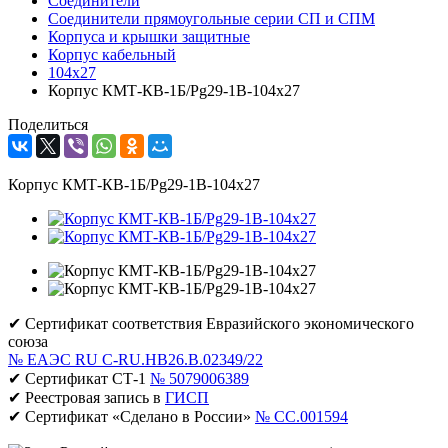
Соединители
Соединители прямоугольные серии СП и СПМ
Корпуса и крышки защитные
Корпус кабельный
104х27
Корпус КМТ-КВ-1Б/Pg29-1В-104х27
Поделиться
Корпус КМТ-КВ-1Б/Pg29-1В-104х27
✔ Сертификат соответствия Евразийского экономического
союза
№ ЕАЭС RU C-RU.НВ26.В.02349/22
✔ Сертификат СТ-1
№ 5079006389
✔ Реестровая запись в
ГИСП
✔ Сертификат «Сделано в России»
№ CC.001594