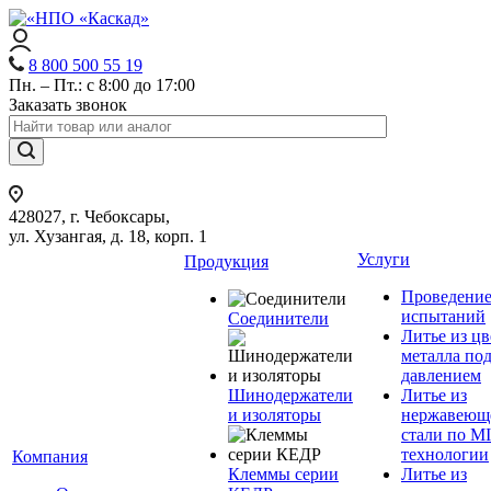
8 800 500 55 19
Пн. – Пт.: с 8:00 до 17:00
Заказать звонок
428027, г. Чебоксары,
ул. Хузангая, д. 18, корп. 1
Услуги
Продукция
Проведени
испытаний
Соединители
Литье из ц
металла по
давлением
Шинодержатели
Литье из
и изоляторы
нержавеющ
стали по M
технологии
Компания
Клеммы серии
Литье из