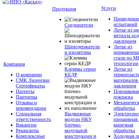
Услуги
Продукция
Проведени
испытаний
Соединители
Литье из ц
металла по
давлением
Шинодержатели
Литье из
и изоляторы
нержавеющ
стали по M
технологии
Компания
Клеммы серии
Литье из
О компании
КЕДР
термопласт
СМК Лицензии
материалов
Сертификаты
давлением
Патенты
Порошкова
Партнеры
покраска
Отзывы и
Механическ
рекомендации
обработка
Социальная
Выдвижные
Электроэро
ответственность
модули НКУ
прошивная 
Вакансии
блочно-
вырезная
Реквизиты
модульной
обработка
Комплексные
конструкции и
Холодная л