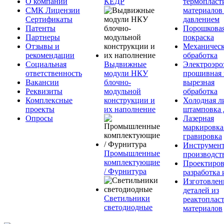
О компании
КЕДР
термопласт
СМК Лицензии
материалов
Сертификаты
давлением
Патенты
Порошкова
Партнеры
покраска
Отзывы и
Механическ
рекомендации
обработка
Социальная
Выдвижные
Электроэро
ответственность
модули НКУ
прошивная 
Вакансии
блочно-
вырезная
Реквизиты
модульной
обработка
Комплексные
конструкции и
Холодная л
проекты
их наполнение
штамповка 
Опросы
Лазерная
маркировка
гравировка
Инструмент
Промышленные
производст
комплектующие
Проектиров
/ Фурнитура
разработка 
Изготовлен
деталей из
Светильники
реактоплас
светодиодные
материалов