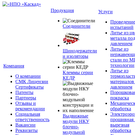
Продукция
Услуги
Проведени
Соединители
испытаний
Литье из ц
металла по
давлением
Литье из
Шинодержатели
нержавеющ
и изоляторы
стали по M
технологии
Компания
Литье из
Клеммы серии
О компании
термопласт
КЕДР
СМК Лицензии
материалов
Сертификаты
давлением
Патенты
Порошкова
Партнеры
покраска
Отзывы и
Механическ
рекомендации
обработка
Социальная
Электроэро
Выдвижные
ответственность
прошивная 
модули НКУ
Вакансии
вырезная
блочно-
Реквизиты
обработка
модульной