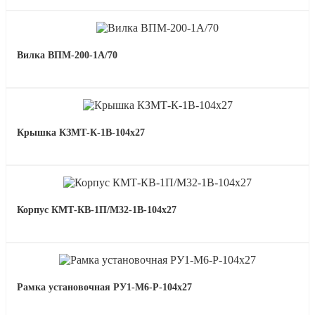
Вилка ВПМ-200-1А/70
Крышка КЗМТ-К-1В-104х27
Корпус КМТ-КВ-1П/М32-1В-104х27
Рамка установочная РУ1-М6-Р-104х27