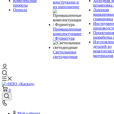
Комплексные
Холодная л
конструкции и
проекты
штамповка 
их наполнение
Опросы
Лазерная
маркировка
гравировка
Инструмент
производст
Промышленные
Проектиров
комплектующие
разработка 
/ Фурнитура
Изготовлен
деталей из
реактоплас
Светильники
материалов
светодиодные
0
Мой кабинет