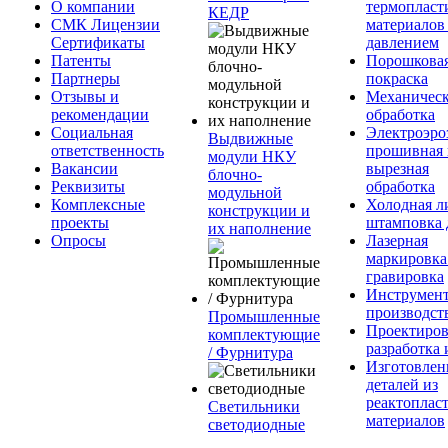
О компании
термопласт
КЕДР
СМК Лицензии
материалов
Сертификаты
давлением
Патенты
Порошкова
Партнеры
покраска
Отзывы и
Механическ
рекомендации
обработка
Социальная
Электроэро
Выдвижные
ответственность
прошивная 
модули НКУ
Вакансии
вырезная
блочно-
Реквизиты
обработка
модульной
Комплексные
Холодная л
конструкции и
проекты
штамповка 
их наполнение
Опросы
Лазерная
маркировка
гравировка
Инструмент
производст
Промышленные
Проектиров
комплектующие
разработка 
/ Фурнитура
Изготовлен
деталей из
реактоплас
Светильники
материалов
светодиодные